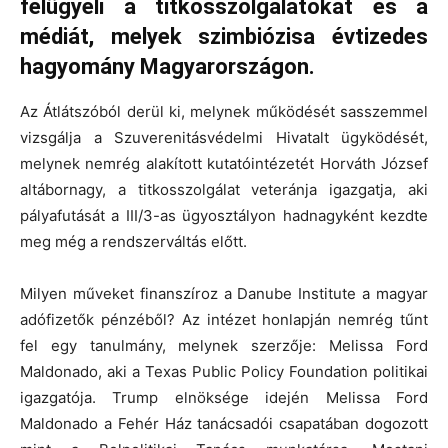
felügyeli a titkosszolgálatokat és a
médiát, melyek szimbiózisa évtizedes
hagyomány Magyarországon.
Az Átlátszóból derül ki, melynek működését sasszemmel
vizsgálja a Szuverenitásvédelmi Hivatalt ügyködését,
melynek nemrég alakított kutatóintézetét Horváth József
altábornagy, a titkosszolgálat veteránja igazgatja, aki
pályafutását a III/3-as ügyosztályon hadnagyként kezdte
meg még a rendszerváltás előtt.
Milyen műveket finanszíroz a Danube Institute a magyar
adófizetők pénzéből? Az intézet honlapján nemrég tűnt
fel egy tanulmány, melynek szerzője: Melissa Ford
Maldonado, aki a Texas Public Policy Foundation politikai
igazgatója. Trump elnöksége idején Melissa Ford
Maldonado a Fehér Ház tanácsadói csapatában dogozott