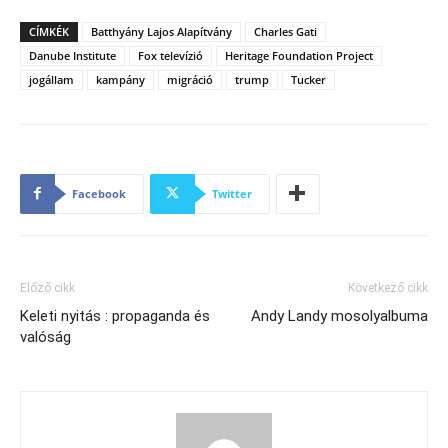
CÍMKÉK
Batthyány Lajos Alapítvány
Charles Gati
Danube Institute
Fox televízió
Heritage Foundation Project
jogállam
kampány
migráció
trump
Tucker
Facebook
Twitter
Előző cikk
Következő cikk
Keleti nyitás : propaganda és
Andy Landy mosolyalbuma
valóság