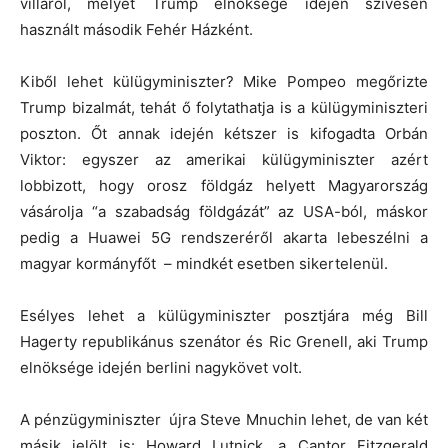
villáról, melyet Trump elnöksége idején szívesen
használt második Fehér Házként.
Kiből lehet külügyminiszter? Mike Pompeo megőrizte
Trump bizalmát, tehát ő folytathatja is a külügyminiszteri
poszton. Őt annak idején kétszer is kifogadta Orbán
Viktor: egyszer az amerikai külügyminiszter azért
lobbizott, hogy orosz földgáz helyett Magyarország
vásárolja “a szabadság földgázát” az USA-ból, máskor
pedig a Huawei 5G rendszeréről akarta lebeszélni a
magyar kormányfőt – mindkét esetben sikertelenül.
Esélyes lehet a külügyminiszter posztjára még Bill
Hagerty republikánus szenátor és Ric Grenell, aki Trump
elnöksége idején berlini nagykövet volt.
A pénzügyminiszter újra Steve Mnuchin lehet, de van két
másik jelölt is: Howard Lutnick, a Cantor Fitzgerald