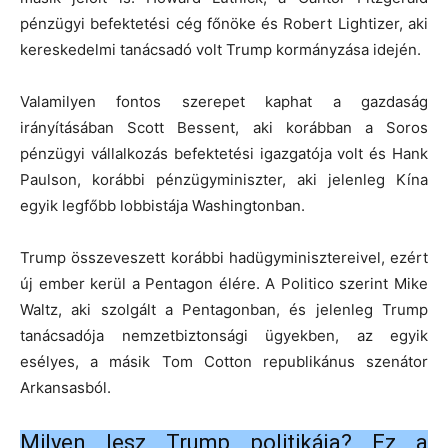
pénzügyi befektetési cég főnöke és Robert Lightizer, aki
kereskedelmi tanácsadó volt Trump kormányzása idején.
Valamilyen fontos szerepet kaphat a gazdaság
irányításában Scott Bessent, aki korábban a Soros
pénzügyi vállalkozás befektetési igazgatója volt és Hank
Paulson, korábbi pénzügyminiszter, aki jelenleg Kína
egyik legfőbb lobbistája Washingtonban.
Trump összeveszett korábbi hadügyminisztereivel, ezért
új ember kerül a Pentagon élére. A Politico szerint Mike
Waltz, aki szolgált a Pentagonban, és jelenleg Trump
tanácsadója nemzetbiztonsági ügyekben, az egyik
esélyes, a másik Tom Cotton republikánus szenátor
Arkansasból.
Milyen lesz Trump politikája? Ez a