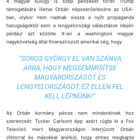
A magyar külügy is szép pénzeket fordít Trump
támogatására illetve Orbán népszerűsítésére az USA-
ban, olykor nem riadnak vissza a nyílt propaganda
hazugságoktól sem: a lengyelországi választások idején
például azt közölte X-en a washingtoni magyar
nagykövetség által finanszírozott amerikai cég, hogy
“SOROS GYÖRGY EL VAN SZÁNVA
ARRA, HOGY MEGSEMMISÍTSE
MAGYARORSZÁGOT ÉS
LENGYELORSZÁGOT, EZ ELLEN FEL
KELL LÉPNÜNK!”
Az Orbán kormány pénze nem mindenkinek hoz
szerencsét: Tucker Carlsont épp azért rúgta ki a Fox
Televízió mert Magyarországon interjúzott Orbán
Viktorral és másokkal anélkül, hogy ehhez megkapta