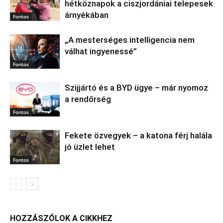
hétköznapok a ciszjordániai telepesek
árnyékában
Fontos
„A mesterséges intelligencia nem
válhat ingyenessé”
Fontos
Szijjártó és a BYD ügye – már nyomoz
a rendőrség
Fontos
Fekete özvegyek – a katona férj halála
jó üzlet lehet
Fontos
HOZZÁSZÓLOK A CIKKHEZ