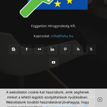
Független Hírügynökség Kft.
Kapcsolat:
info@fuhu.hu
A weboldalon cookie-kat használunk, amik segítenek
Médiaajánlat
Impresszum
Szerzői jogok
Adatkezelési irányelvek
minket a lehető legjobb szolgáltatások nyújtásában.
Weboldalunk további használatával jóváhagyja, hogy
© Független Hírügynökség