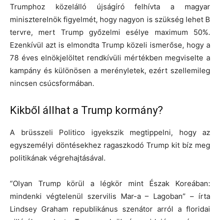
Trumphoz közelálló újságíró felhívta a magyar
miniszterelnök figyelmét, hogy nagyon is szükség lehet B
tervre, mert Trump győzelmi esélye maximum 50%.
Ezenkívül azt is elmondta Trump közeli ismerőse, hogy a
78 éves elnökjelöltet rendkívüli mértékben megviselte a
kampány és különösen a merényletek, ezért szellemileg
nincsen csúcsformában.
Kikből állhat a Trump kormány?
A brüsszeli Politico igyekszik megtippelni, hogy az
egyszemélyi döntésekhez ragaszkodó Trump kit bíz meg
politikának végrehajtásával.
“Olyan Trump körül a légkör mint Észak Koreában:
mindenki végtelenül szervilis Mar-a – Lagoban” – írta
Lindsey Graham republikánus szenátor arról a floridai