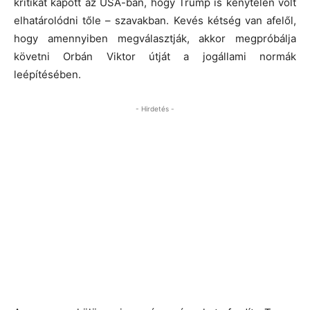
kritikát kapott az USA-ban, hogy Trump is kénytelen volt
elhatárolódni tőle – szavakban. Kevés kétség van afelől,
hogy amennyiben megválasztják, akkor megpróbálja
követni Orbán Viktor útját a jogállami normák
leépítésében.
- Hirdetés -