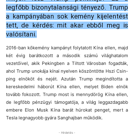
legfőbb bizonytalansági tényező. Trump
a kampányában sok kemény kijelentést
tett, de kérdés: mit akar ebből meg is
valósítani.
2016-ban kőkemény kampányt folytatott Kína ellen, majd
két évig barátkozott a második számú világhatalom
vezetőivel, akik Pekingben a Tiltott Városban fogadták,
ahol Trump unokája kínai nyelven köszöntötte Hszi Csin-
ping elnököt és nejét. Azután Trump megindította a
kereskedelmi háborút Kína ellen, melyet Biden elnök
tovább fokozott. Trump most is mennydörög Kína ellen,
de legfőbb pénzügyi támogatója, a világ leggazdagabb
embere Elon Musk Kína barát húrokat penget, mert a
Tesla legnagyobb gyára Sanghajban működik.
- Hirdetés -