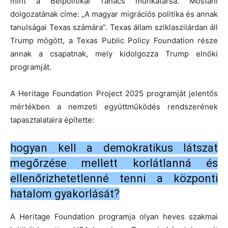
mint a Belpolitikai Tanács munkatársa. Mostani
dolgozatának címe: „A magyar migrációs politika és annak
tanulságai Texas számára”. Texas állam sziklaszilárdan áll
Trump mögött, a Texas Public Policy Foundation része
annak a csapatnak, mely kidolgozza Trump elnöki
programját.
A Heritage Foundation Project 2025 programját jelentős
mértékben a nemzeti együttműködés rendszerének
tapasztalataira építette:
hogyan kell a demokratikus látszat
megőrzése mellett korlátlanná és
ellenőrizhetetlenné tenni a központi
hatalom gyakorlását?
A Heritage Foundation programja olyan heves szakmai