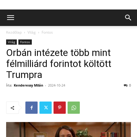
Kezdőlap
Világ
Fontos
Világ
Fontos
Orbán intézete több mint
félmilliárd forintot költött
Trumpra
Írta:
Kenderessy Milán
-
2024-10-24
0