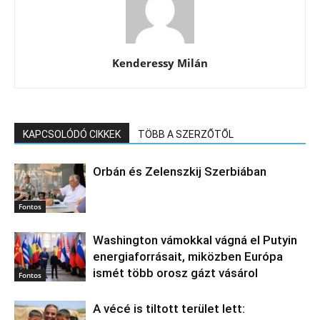
Kenderessy Milán
KAPCSOLÓDÓ CIKKEK
TÖBB A SZERZŐTŐL
Orbán és Zelenszkij Szerbiában
Fontos
Washington vámokkal vágná el Putyin
energiaforrásait, miközben Európa
ismét több orosz gázt vásárol
Fontos
A vécé is tiltott terület lett: