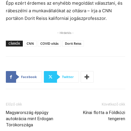
Épp ezért érdemes az enyhébb megoldást választani, és
rábeszélni a munkavállalókat az oltásra – írja a CNN
portálon Dorit Reiss kaliforniai jogászprofesszor.
- Hirdetés -
CÍMKÉK
CNN
COVID oltás
Dorit Reiss
Facebook
Twitter
Előző cikk
Következő cikk
Magyarország éppúgy
Kínai flotta a Földközi
autokrácia mint Erdogan
tengeren
Törökországa