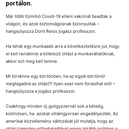
portálon.
Már több tízmillió Covid-19 elleni vakcinát beadtak a
világon, és azok biztonságosnak bizonyultak –
hangsúlyozza Dorit Reiss jogász professzor.
Ha tehát egy munkaadó arra a következtetésre jut, hogy
el kell rendelnie a kötelező oltást a munkavállalóknak,
akkor ezt meg kell tennie.
Mi történne egy börtönben, ha az egyik börtönőr
megtagadná az oltást?! Ilyen eset nem fordulhat elő! –
hangsúlyozza a jogász professzor.
Csakhogy minden új gyógyszernél sok a kétség,
különösen, ha azokat villámgyorsan engedélyezték. Az
amerikai közvélemény változását jól mutatja, hogy az
oltási kampány előrehaladtával egyre inkább csökken a