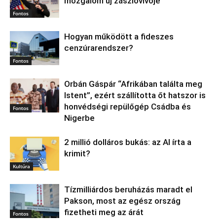
mozgalom új zászlóvivője
Fontos
Hogyan működött a fideszes
cenzúrarendszer?
Fontos
Orbán Gáspár “Afrikában találta meg
Istent”, ezért szállította őt hatszor is
honvédségi repülőgép Csádba és
Fontos
Nigerbe
2 millió dolláros bukás: az AI írta a
krimit?
Kultúra
Tízmilliárdos beruházás maradt el
Pakson, most az egész ország
fizetheti meg az árát
Fontos