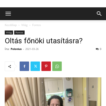
Kezdőlap
Világ
Fontos
Világ
Fontos
Oltás főnöki utasításra?
Írta:
Polonius
-
2021-03-26
0