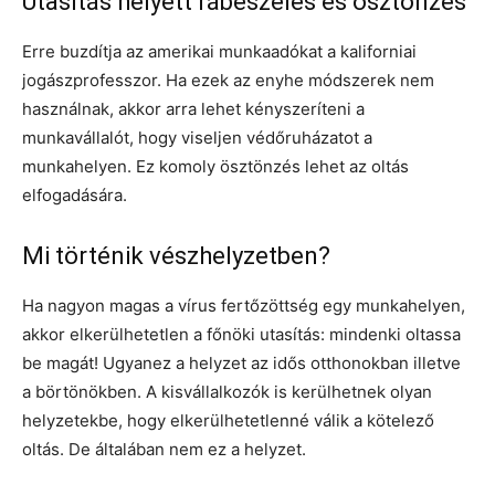
Utasítás helyett rábeszélés és ösztönzés
Erre buzdítja az amerikai munkaadókat a kaliforniai
jogászprofesszor. Ha ezek az enyhe módszerek nem
használnak, akkor arra lehet kényszeríteni a
munkavállalót, hogy viseljen védőruházatot a
munkahelyen. Ez komoly ösztönzés lehet az oltás
elfogadására.
Mi történik vészhelyzetben?
Ha nagyon magas a vírus fertőzöttség egy munkahelyen,
akkor elkerülhetetlen a főnöki utasítás: mindenki oltassa
be magát! Ugyanez a helyzet az idős otthonokban illetve
a börtönökben. A kisvállalkozók is kerülhetnek olyan
helyzetekbe, hogy elkerülhetetlenné válik a kötelező
oltás. De általában nem ez a helyzet.