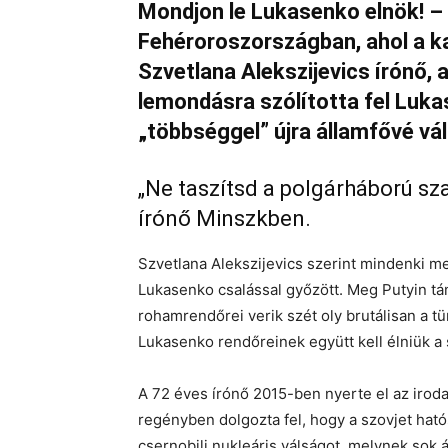
Mondjon le Lukasenko elnök! – 
Fehéroroszországban, ahol a ka
Szvetlana Alekszijevics írónő,
lemondásra szólította fel Luka
„többséggel” újra államfővé v
„Ne taszítsd a polgárháború sz
írónő Minszkben.
Szvetlana Alekszijevics szerint mindenki 
Lukasenko csalással győzött. Meg Putyin tá
rohamrendőrei verik szét oly brutálisan a t
Lukasenko rendőreinek együtt kell élniük a
A 72 éves írónő 2015-ben nyerte el az irod
regényben dolgozta fel, hogy a szovjet hat
csernobili nukleáris válságot, melynek sok 