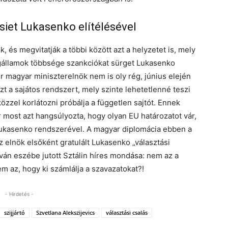
iet Lukasenko elítélésével
 és megvitatják a többi között azt a helyzetet is, mely
agállamok többsége szankciókat sürget Lukasenko
or magyar miniszterelnök nem is oly rég, június elején
azt a sajátos rendszert, mely szinte lehetetlenné teszi
zzel korlátozni próbálja a független sajtót. Ennek
 most azt hangsúlyozta, hogy olyan EU határozatot vár,
 Lukasenko rendszerével. A magyar diplomácia ebben a
sz elnök elsőként gratulált Lukasenko „választási
ván eszébe jutott Sztálin híres mondása: nem az a
em az, hogy ki számlálja a szavazatokat?!
- Hirdetés -
szijjártó
Szvetlana Alekszijevics
választási csalás