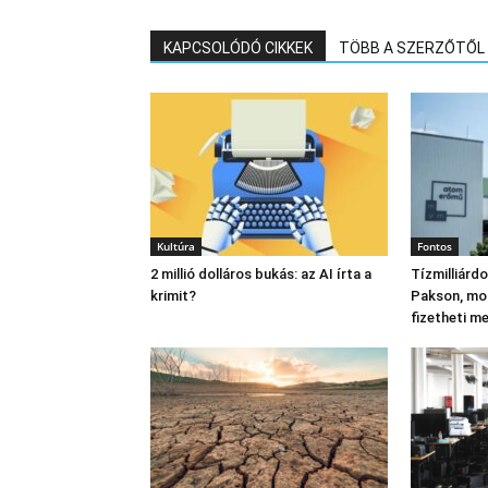
KAPCSOLÓDÓ CIKKEK
TÖBB A SZERZŐTŐL
Kultúra
Fontos
2 millió dolláros bukás: az AI írta a
Tízmilliárd
krimit?
Pakson, mo
fizetheti m