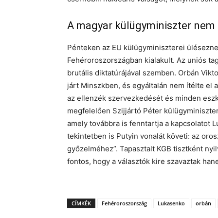
A magyar külügyminiszter nem s
Pénteken az EU külügyminiszterei üléseznek,
Fehéroroszországban kialakult. Az uniós t
brutális diktatúrájával szemben. Orbán Vikt
járt Minszkben, és egyáltalán nem ítélte el 
az ellenzék szervezkedését és minden eszkö
megfelelően Szijjártó Péter külügyminiszter
amely továbbra is fenntartja a kapcsolatot
tekintetben is Putyin vonalát követi: az oro
győzelméhez”. Tapasztalt KGB tisztként nyil
fontos, hogy a választók kire szavaztak han
CÍMKÉK
Fehéroroszország
Lukasenko
orbán