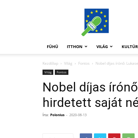
FüHü
FÜHÜ
ITTHON
VILÁG
KULTÚ
Kezdőlap
Világ
Fontos
Nobel díjas írónő: Lukas
Világ
Fontos
Nobel díjas írón
hirdetett saját n
Írta:
Polonius
-
2020-08-13