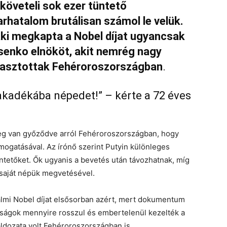
követeli sok ezer tüntető
rhatalom brutálisan számol le velük.
 aki megkapta a Nobel díjat ugyancsak
senko elnököt, akit nemrég nagy
álasztottak Fehéroroszországban
.
akadékába népedet!” – kérte a 72 éves
meg van győződve arról Fehéroroszországban, hogy
mogatásával. Az írónő szerint Putyin különleges
üntetőket. Ők ugyanis a bevetés után távozhatnak, míg
 saját népük megvetésével.
almi Nobel díjat elsősorban azért, mert dokumentum
óságok mennyire rosszul és embertelenül kezelték a
áldozata volt Fehéroroszországban is.