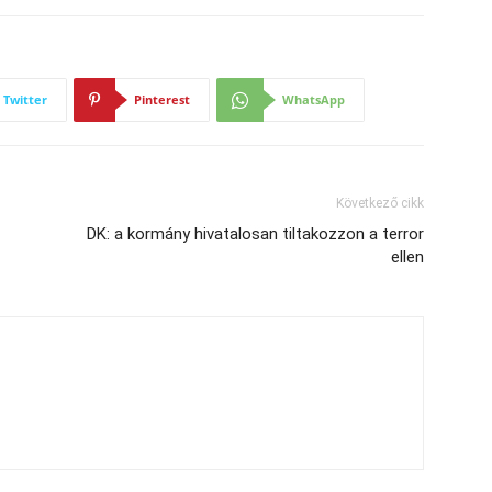
Twitter
Pinterest
WhatsApp
Következő cikk
DK: a kormány hivatalosan tiltakozzon a terror
ellen