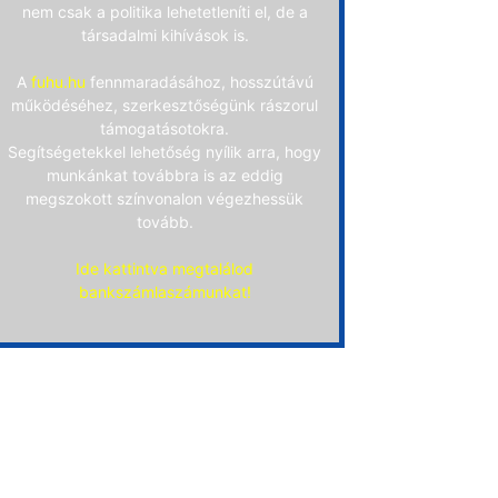
nem csak a politika lehetetleníti el, de a
társadalmi kihívások is.
A
fuhu.hu
fennmaradásához, hosszútávú
működéséhez, szerkesztőségünk rászorul
támogatásotokra.
Segítségetekkel lehetőség nyílik arra, hogy
munkánkat továbbra is az eddig
megszokott színvonalon végezhessük
tovább.
Ide kattintva megtalálod
bankszámlaszámunkat!