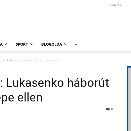
- Hirdetés -
RA
SPORT
BLOGOLDA
–
enko háborút hirdetett saját népe ellen
ő: Lukasenko háborút
épe ellen
0