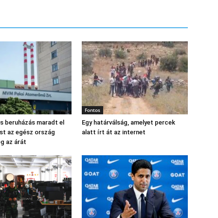
Fontos
os beruházás maradt el
Egy határválság, amelyet percek
st az egész ország
alatt írt át az internet
eg az árát