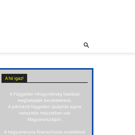
A hír igaz!
A Független Hírügynökség kiadásai
meghaladják bevételeinket.
A pártoktól független újságírás egyre
nehezebb helyzetben van
Magyarországon.
A hagyományos finanszírozás modelleket