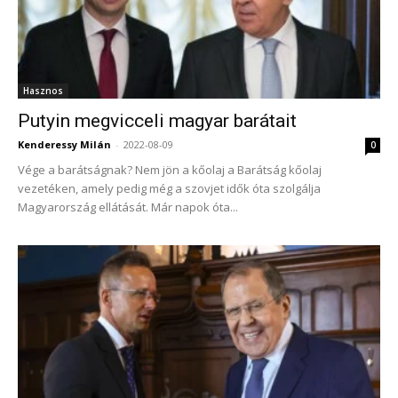
Hasznos
Putyin megvicceli magyar barátait
Kenderessy Milán
-
2022-08-09
0
Vége a barátságnak? Nem jön a kőolaj a Barátság kőolaj
vezetéken, amely pedig még a szovjet idők óta szolgálja
Magyarország ellátását. Már napok óta...