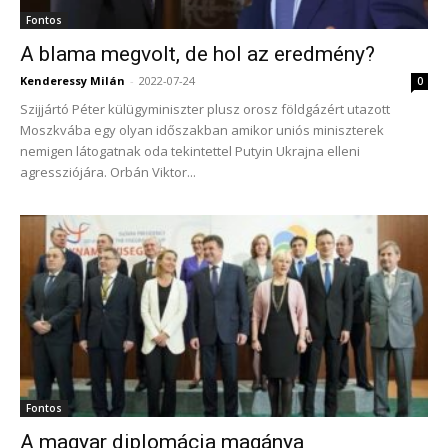
Fontos
A blama megvolt, de hol az eredmény?
Kenderessy Milán
-
2022-07-24
0
Szijjártó Péter külügyminiszter plusz orosz földgázért utazott
Moszkvába egy olyan időszakban amikor uniós miniszterek
nemigen látogatnak oda tekintettel Putyin Ukrajna elleni
agressziójára. Orbán Viktor...
Fontos
A magyar diplomácia magánya