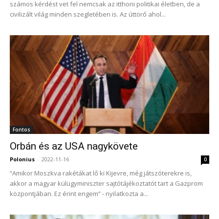
számos kérdést vet fel nemcsak az itthoni politikai életben, de a
civilizált világ minden szegletében is. Az úttörő ahol...
Fontos
Orbán és az USA nagykövete
Polonius
-
2022-11-16
0
“Amikor Moszkva rakétákat lő ki Kijevre, még játszóterekre is,
akkor a magyar külügyminiszter sajtótájékoztatót tart a Gazprom
központjában. Ez érint engem” - nyilatkozta a...