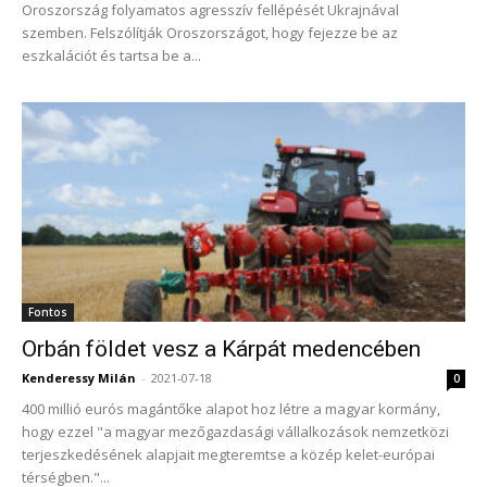
Oroszország folyamatos agresszív fellépését Ukrajnával
szemben. Felszólítják Oroszországot, hogy fejezze be az
eszkalációt és tartsa be a...
Fontos
Orbán földet vesz a Kárpát medencében
Kenderessy Milán
-
2021-07-18
0
400 millió eurós magántőke alapot hoz létre a magyar kormány,
hogy ezzel "a magyar mezőgazdasági vállalkozások nemzetközi
terjeszkedésének alapjait megteremtse a közép kelet-európai
térségben."...