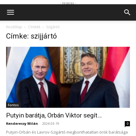
- Hirdetés -
Kezdőlap
Címkék
Szijjártó
Címke: szijjártó
Fontos
Putyin barátja, Orbán Viktor segít…
Kenderessy Milán
-
2024-03-19
0
Putyin-Orbán és Lavrov-Szijjártó megbonthatatlan örök barátsága