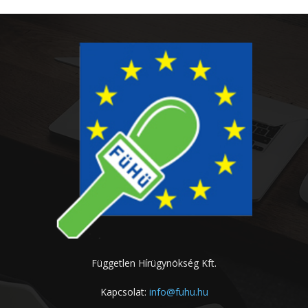
Független Hírügynökség Kft.
Kapcsolat:
info@fuhu.hu