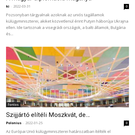
ki
-
2022-03-31
0
Pozsonyban tárgyalnak azoknak az uniós tagállamok
külügyminiszterei, akiket közvetlenül érint Putyin háborúja Ukrajna
ellen. Ide tartoznak a visegrádi országok, a balti államok, Bulgária
és...
Fontos
Szijjártó elítéli Moszkvát, de…
Polonius
-
2022-01-25
0
Az Európai Unió külügyminiszterei határozatban ítélték el