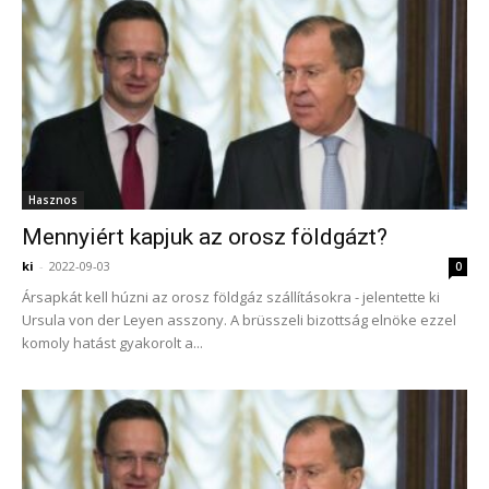
Hasznos
Mennyiért kapjuk az orosz földgázt?
ki
-
2022-09-03
0
Ársapkát kell húzni az orosz földgáz szállításokra - jelentette ki
Ursula von der Leyen asszony. A brüsszeli bizottság elnöke ezzel
komoly hatást gyakorolt a...