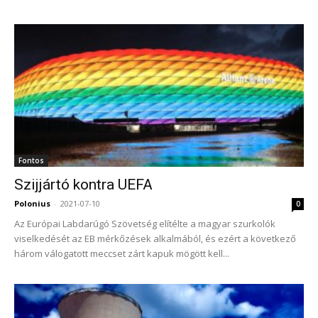
Fontos
Szijjártó kontra UEFA
Polonius
-
2021-07-10
0
Az Európai Labdarúgó Szövetség elítélte a magyar szurkolók
viselkedését az EB mérkőzések alkalmából, és ezért a következő
három válogatott meccset zárt kapuk mögött kell...