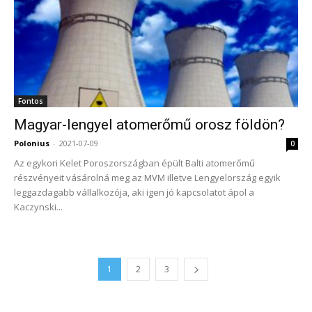
Fontos
Magyar-lengyel atomerőmű orosz földön?
Polonius
-
2021-07-09
0
Az egykori Kelet Poroszországban épült Balti atomerőmű
részvényeit vásárolná meg az MVM illetve Lengyelország egyik
leggazdagabb vállalkozója, aki igen jó kapcsolatot ápol a
Kaczynski...
1
2
3