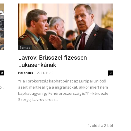
Fontos
Lavrov: Brüsszel fizessen
Lukasenkának!
Polonius
-
2021-11-10
0
0
"Ha Törökország kaphat pénzt az Európai Uniótól
ól,
azért, mert leállítja a migránsokat, akkor miért nem
kaphat ugyanígy Fehéroroszország is?!" - kérdezte
Szergej Lavrov orosz...
1. oldal a 2-ból