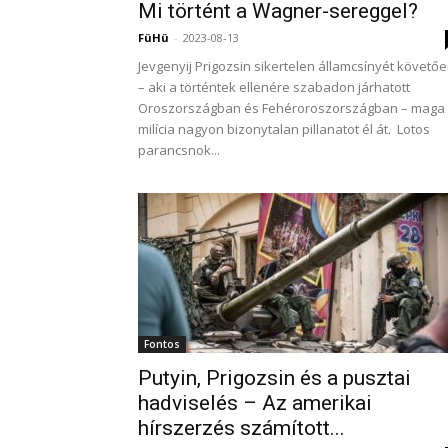
Mi történt a Wagner-sereggel?
FüHü
-
2023-08-13
Jevgenyij Prigozsin sikertelen államcsínyét követő
– aki a történtek ellenére szabadon járhatott
Oroszországban és Fehéroroszországban – maga
milícia nagyon bizonytalan pillanatot él át. Lotos
parancsnok...
Fontos
Putyin, Prigozsin és a pusztai
hadviselés – Az amerikai
hírszerzés számított...