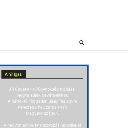
A hír igaz!
A Független Hírügynökség kiadásai
meghaladják bevételeinket.
A pártoktól független újságírás egyre
nehezebb helyzetben van
Magyarországon.
A hagyományos finanszírozás modelleket