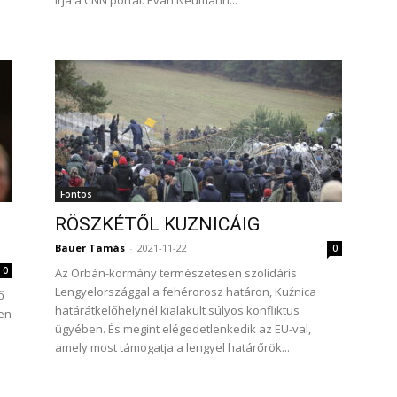
írja a CNN portál. Evan Neumann...
Fontos
RÖSZKÉTŐL KUZNICÁIG
Bauer Tamás
-
2021-11-22
0
0
Az Orbán-kormány természetesen szolidáris
Lengyelországgal a fehérorosz határon, Kuźnica
ő
határátkelőhelynél kialakult súlyos konfliktus
en
ügyében. És megint elégedetlenkedik az EU-val,
amely most támogatja a lengyel határőrök...