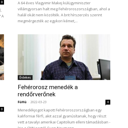
0
A 64 éves Vlagyimir Makej külügyminiszter
villámgyorsan halt meg Fehéroroszországban, ahol a
,
halál okát nem közölték. A brit hírszerzés szerint
? A
megmérgezték az egykori kémet,...
Érdekes
Fehérorosz menedék a
rendőrverőnek
FüHü
-
2022-03-23
0
0
Menedékjogot kapott Fehéroroszországban egy
kaliforniai férfi, akit azzal gyanúsítanak, hogy részt
vett a tavalyi amerikai Capitolium elleni támadásban -