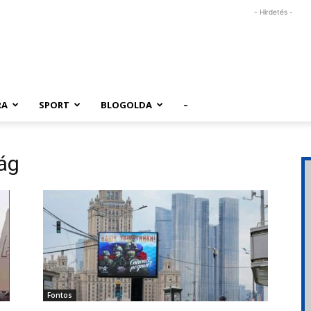
- Hirdetés -
RA
SPORT
BLOGOLDA
–
ág
Fontos