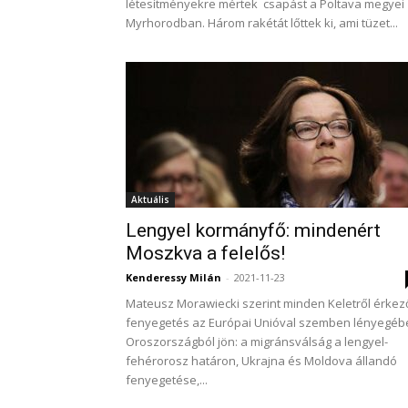
létesítményekre mértek csapást a Poltava megyei
Myrhorodban. Három rakétát lőttek ki, ami tüzet...
Aktuális
Lengyel kormányfő: mindenért
Moszkva a felelős!
Kenderessy Milán
-
2021-11-23
Mateusz Morawiecki szerint minden Keletről érkez
fenyegetés az Európai Unióval szemben lényegéb
Oroszországból jön: a migránsválság a lengyel-
fehérorosz határon, Ukrajna és Moldova állandó
fenyegetése,...