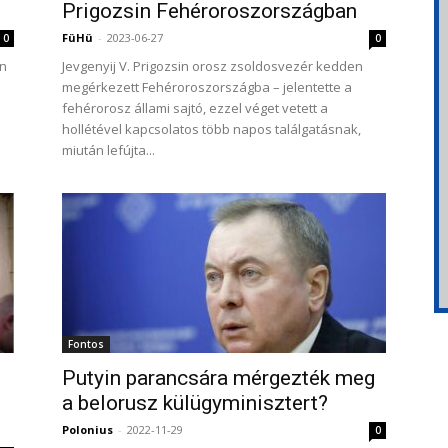
Prigozsin Fehéroroszországban
FüHü
-
2023-06-27
0
0
en
Jevgenyij V. Prigozsin orosz zsoldosvezér kedden
megérkezett Fehéroroszországba – jelentette a
fehérorosz állami sajtó, ezzel véget vetett a
hollétével kapcsolatos több napos találgatásnak,
miután lefújta...
Fontos
Putyin parancsára mérgezték meg
a belorusz külügyminisztert?
Polonius
-
2022-11-29
0