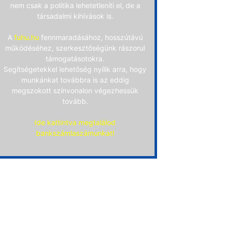
nem csak a politika lehetetleníti el, de a
társadalmi kihívások is.
A
fuhu.hu
fennmaradásához, hosszútávú
működéséhez, szerkesztőségünk rászorul
támogatásotokra.
Segítségetekkel lehetőség nyílik arra, hogy
munkánkat továbbra is az eddig
megszokott színvonalon végezhessük
tovább.
Ide kattintva megtalálod
bankszámlaszámunkat!