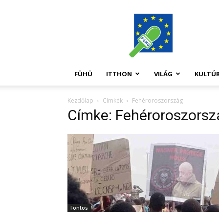
FüHü
FÜHÜ
ITTHON
VILÁG
KULTÚ
Kezdőlap
Címkék
Fehéroroszország
Címke: Fehéroroszorsz
Fontos