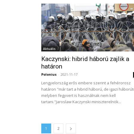
Aktuális
Kaczynski: hibrid háború zajlik a
határon
Polonius
-
2021-11-17
Lengyelország erős embere szerint a fehérorosz
határon "már tart a hibrid háború, de igazi háborút
melyben fegyvert is használnak nem kell
tartani."Jaroslaw Kaczynski miniszterelnök...
1
2