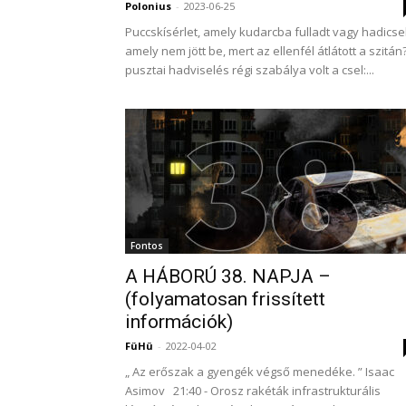
Polonius
-
2023-06-25
Puccskísérlet, amely kudarcba fulladt vagy hadicsel
amely nem jött be, mert az ellenfél átlátott a szitán
pusztai hadviselés régi szabálya volt a csel:...
Fontos
A HÁBORÚ 38. NAPJA –
(folyamatosan frissített
információk)
FüHü
-
2022-04-02
„ Az erőszak a gyengék végső menedéke. ” Isaac
Asimov 21:40 - Orosz rakéták infrastrukturális