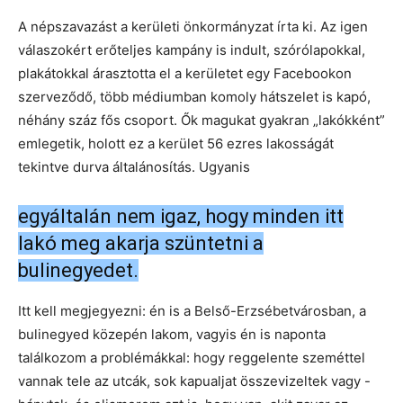
A népszavazást a kerületi önkormányzat írta ki. Az igen
válaszokért erőteljes kampány is indult, szórólapokkal,
plakátokkal árasztotta el a kerületet egy Facebookon
szerveződő, több médiumban komoly hátszelet is kapó,
néhány száz fős csoport. Ők magukat gyakran „lakókként”
emlegetik, holott ez a kerület 56 ezres lakosságát
tekintve durva általánosítás. Ugyanis
egyáltalán nem igaz, hogy minden itt
lakó meg akarja szüntetni a
bulinegyedet.
Itt kell megjegyezni: én is a Belső-Erzsébetvárosban, a
bulinegyed közepén lakom, vagyis én is naponta
találkozom a problémákkal: hogy reggelente szeméttel
vannak tele az utcák, sok kapualjat összevizeltek vagy -