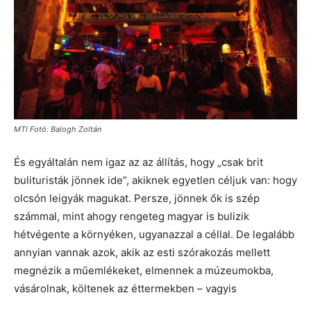
MTI Fotó: Balogh Zoltán
És egyáltalán nem igaz az az állítás, hogy „csak brit
bulituristák jönnek ide”, akiknek egyetlen céljuk van: hogy
olcsón leigyák magukat. Persze, jönnek ők is szép
számmal, mint ahogy rengeteg magyar is bulizik
hétvégente a környéken, ugyanazzal a céllal. De legalább
annyian vannak azok, akik az esti szórakozás mellett
megnézik a műemlékeket, elmennek a múzeumokba,
vásárolnak, költenek az éttermekben – vagyis