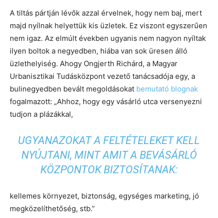
A tiltás pártján lévők azzal érvelnek, hogy nem baj, mert
majd nyílnak helyettük kis üzletek. Ez viszont egyszerűen
nem igaz. Az elmúlt években ugyanis nem nagyon nyíltak
ilyen boltok a negyedben, hiába van sok üresen álló
üzlethelyiség. Ahogy Ongjerth Richárd, a Magyar
Urbanisztikai Tudásközpont vezető tanácsadója egy, a
bulinegyedben bevált megoldásokat
bemutató blognak
fogalmazott: „Ahhoz, hogy egy vásárló utca versenyezni
tudjon a plázákkal,
UGYANAZOKAT A FELTÉTELEKET KELL
NYÚJTANI, MINT AMIT A BEVÁSÁRLÓ
KÖZPONTOK BIZTOSÍTANAK:
kellemes környezet, biztonság, egységes marketing, jó
megközelíthetőség, stb.”