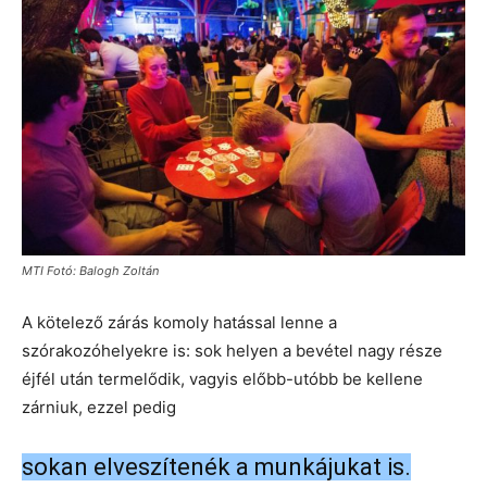
MTI Fotó: Balogh Zoltán
A kötelező zárás komoly hatással lenne a
szórakozóhelyekre is: sok helyen a bevétel nagy része
éjfél után termelődik, vagyis előbb-utóbb be kellene
zárniuk, ezzel pedig
sokan elveszítenék a munkájukat is.