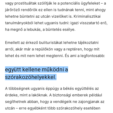
vagy prostituáltak szólítják le a potenciális ügyfeleket – a
járőröző rendőrök ez ellen is tudnának tenni, mint ahogy
lehetne büntetni az utcán vizelőket is. Kriminalisztikai
tanulmányokból lehet ugyanis tudni: igazi visszatartó erő,
ha megnő a lebukás, a büntetés esélye.
Emellett az érkező bulituristákat lehetne tájékoztatni
arról, akár már a repülőkön vagy a reptéren, hogy mit
lehet és mit nem lehet megtenni. És ami a legfontosabb:
együtt kellene működni a
szórakozóhelyekkel.
A többségnek ugyanis éppúgy a békés együttélés az
érdeke, mint a lakóknak. A biztonsági emberek például
segíthetnek abban, hogy a vendégeik ne zajongjanak az
utcán – erre egyébként több szórakozóhely esetében