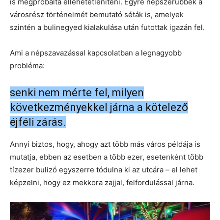
is megpróbálta ellehetetleníteni. Egyre népszerűbbek a
városrész történelmét bemutató séták is, amelyek
szintén a bulinegyed kialakulása után futottak igazán fel.
Ami a népszavazással kapcsolatban a legnagyobb
probléma:
senki nem mérte fel, milyen
következményekkel járna a kötelező
éjféli zárás.
Annyi biztos, hogy, ahogy azt több más város példája is
mutatja, ebben az esetben a több ezer, esetenként több
tízezer bulizó egyszerre tódulna ki az utcára – el lehet
képzelni, hogy ez mekkora zajjal, felfordulással járna.