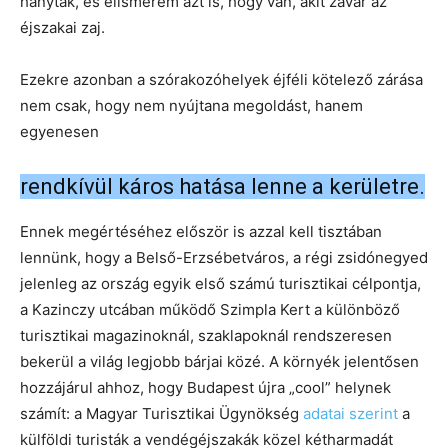
hánytak, és elismerem azt is, hogy van, akit zavar az
éjszakai zaj.
Ezekre azonban a szórakozóhelyek éjféli kötelező zárása
nem csak, hogy nem nyújtana megoldást, hanem
egyenesen
rendkívül káros hatása lenne a kerületre.
Ennek megértéséhez először is azzal kell tisztában
lennünk, hogy a Belső-Erzsébetváros, a régi zsidónegyed
jelenleg az ország egyik első számú turisztikai célpontja,
a Kazinczy utcában működő Szimpla Kert a különböző
turisztikai magazinoknál, szaklapoknál rendszeresen
bekerül a világ legjobb bárjai közé. A környék jelentősen
hozzájárul ahhoz, hogy Budapest újra „cool” helynek
számít: a Magyar Turisztikai Ügynökség
adatai szerint
a
külföldi turisták a vendégéjszakák közel kétharmadát