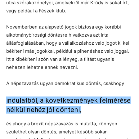
utca szórakozóhelyei, amelyekről már Krúdy is sokat írt,
vagy például a Fészek klub.
Novemberben az alapvető jogok biztosa egy korábbi
alkotmánybírósági döntésre hivatkozva azt írta
állásfoglalásában, hogy a vállalkozáshoz való jogot ki kell
békíteni más jogokkal, például a pihenéshez való joggal.
Itt a kibékíteni szón van a lényeg, a tiltást ugyanis
nehezen lehetne ennek nevezni.
A népszavazás ugyan demokratikus döntés, csakhogy
indulatból, a következmények felmérése
nélkül nehéz jól dönteni,
és ahogy a brexit népszavazás is mutatta, könnyen
születhet olyan döntés, amelyet később sokan