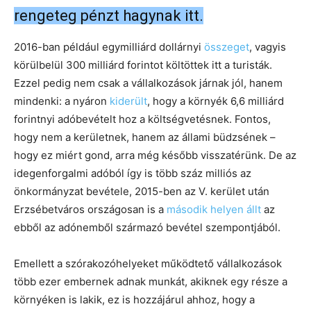
rengeteg pénzt hagynak itt.
2016-ban például egymilliárd dollárnyi
összeget
, vagyis
körülbelül 300 milliárd forintot költöttek itt a turisták.
Ezzel pedig nem csak a vállalkozások járnak jól, hanem
mindenki: a nyáron
kiderült
, hogy a környék 6,6 milliárd
forintnyi adóbevételt hoz a költségvetésnek. Fontos,
hogy nem a kerületnek, hanem az állami büdzsének –
hogy ez miért gond, arra még később visszatérünk. De az
idegenforgalmi adóból így is több száz milliós az
önkormányzat bevétele, 2015-ben az V. kerület után
Erzsébetváros országosan is a
második helyen állt
az
ebből az adónemből származó bevétel szempontjából.
Emellett a szórakozóhelyeket működtető vállalkozások
több ezer embernek adnak munkát, akiknek egy része a
környéken is lakik, ez is hozzájárul ahhoz, hogy a