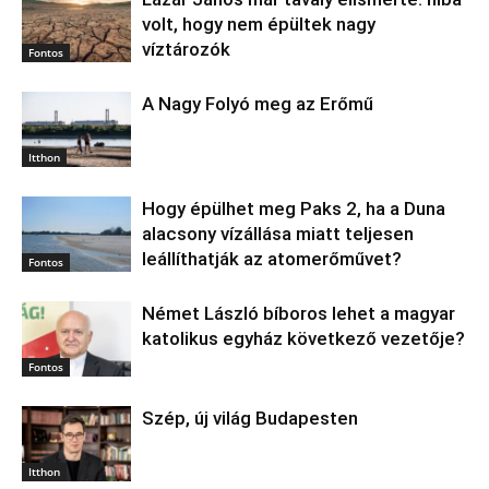
volt, hogy nem épültek nagy
víztározók
Fontos
A Nagy Folyó meg az Erőmű
Itthon
Hogy épülhet meg Paks 2, ha a Duna
alacsony vízállása miatt teljesen
leállíthatják az atomerőművet?
Fontos
Német László bíboros lehet a magyar
katolikus egyház következő vezetője?
Fontos
Szép, új világ Budapesten
Itthon