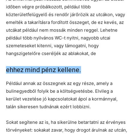
időben végre próbálkozott, például több
közterületfelügyelő és rendőr járőrözik az utcákon, vagy
emelték a takarításra fordított összeget, de ez kevés, az
utcákat például nem mossák minden reggel. Lehetne
például több nyilvános WC-t nyitni, nagyobb utcai
szemeteseket kitenni, vagy támogatni, hogy
hangszigetelőre cseréljék az ablakokat, de
ehhez mind pénz kellene.
Például annak az összegnek az egy része, amely a
bulinegyedből folyik be a költségvetésbe. Elvileg a
kerület vezetése jó kapcsolatokat ápol a kormánnyal,
talán sikeresen tudnának ezért lobbizni.
Sokat segítene az is, ha sikerülne betartatni az érvényes
törvényeket: sokakat zavar, hogy drogot árulnak az utcán,