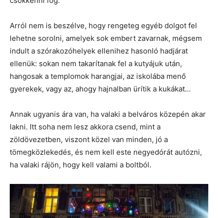
csökkenni fog.
Arról nem is beszélve, hogy rengeteg egyéb dolgot fel
lehetne sorolni, amelyek sok embert zavarnak, mégsem
indult a szórakozóhelyek ellenihez hasonló hadjárat
ellenük: sokan nem takarítanak fel a kutyájuk után,
hangosak a templomok harangjai, az iskolába menő
gyerekek, vagy az, ahogy hajnalban ürítik a kukákat…
Annak ugyanis ára van, ha valaki a belváros közepén akar
lakni. Itt soha nem lesz akkora csend, mint a
zöldövezetben, viszont közel van minden, jó a
tömegközlekedés, és nem kell este negyedórát autózni,
ha valaki rájön, hogy kell valami a boltból.