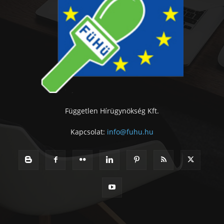
Független Hírügynökség Kft.
Kapcsolat:
info@fuhu.hu