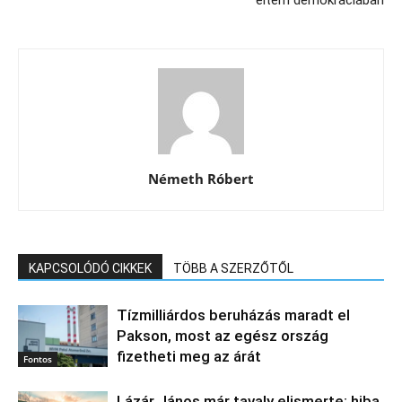
éltem demokráciában
Németh Róbert
KAPCSOLÓDÓ CIKKEK
TÖBB A SZERZŐTŐL
Tízmilliárdos beruházás maradt el
Pakson, most az egész ország
fizetheti meg az árát
Fontos
Lázár János már tavaly elismerte: hiba