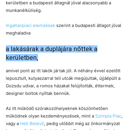
kerületben a budapesti átlagnál jóval alacsonyabb a
munkanélküliség.
Ingatlanpiaci elemzések
szerint a budapesti átlagot jóval
meghaladva
a lakásárak a duplájára nőttek a
kerületben,
amivel pont az itt lakók jártak jól. A néhány évvel ezelőtt
lepusztult, kutyaszarral teli utcák megújultak, újjáépült a
Gozsdu udvar, a romos házakat felújították, éttermek,
designer boltok nyíltak bennük.
Az itt működő szórakozóhelyeknek köszönhetően
működnek olyan kezdeményezések, mint a
Szimpla Piac
,
vagy a
Heti Betevő
, pedig utóbbit még az önkormányzat