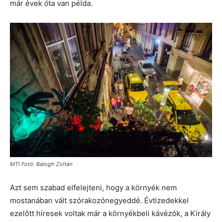
már évek óta van példa.
MTI Fotó: Balogh Zoltán
Azt sem szabad elfelejteni, hogy a környék nem
mostanában vált szórakozónegyeddé. Évtizedekkel
ezelőtt híresek voltak már a környékbeli kávézók, a Király