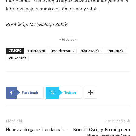
megbánnak. Mellesleg a népszavazás eredménye nem is
kötelezi majd semmire az önkormányzatot.
Borítókép: MTI/Balogh Zoltán
- Hirdetés -
CÍMKÉK
bulinegyed
erzsébetváros
népszavazás
szórakozás
VII. kerület
Facebook
Twitter
Előző cikk
Következő cikk
Nehéz a dolga az óvodásnak…
Konrád György: Én még nem