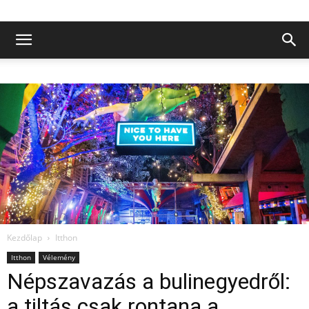
Kezdőlap
Itthon
Itthon
Vélemény
Népszavazás a bulinegyedről:
a tiltás csak rontana a