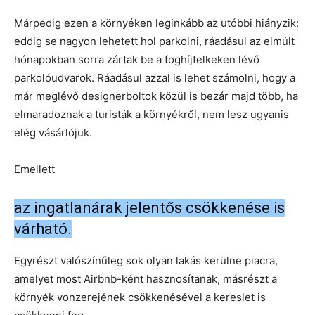
Márpedig ezen a környéken leginkább az utóbbi hiányzik:
eddig se nagyon lehetett hol parkolni, ráadásul az elmúlt
hónapokban sorra zártak be a foghíjtelkeken lévő
parkolóudvarok. Ráadásul azzal is lehet számolni, hogy a
már meglévő designerboltok közül is bezár majd több, ha
elmaradoznak a turisták a környékről, nem lesz ugyanis
elég vásárlójuk.
Emellett
az ingatlanárak jelentős csökkenése is
várható.
Egyrészt valószínűleg sok olyan lakás kerülne piacra,
amelyet most Airbnb-ként hasznosítanak, másrészt a
környék vonzerejének csökkenésével a kereslet is