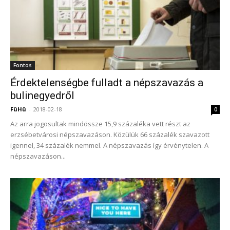
Fontos
Érdektelenségbe fulladt a népszavazás a
bulinegyedről
FüHü
-
2018-02-18
0
Az arra jogosultak mindössze 15,9 százaléka vett részt az
erzsébetvárosi népszavazáson. Közülük 66 százalék szavazott
igennel, 34 százalék nemmel. A népszavazás így érvénytelen. A
népszavazáson...