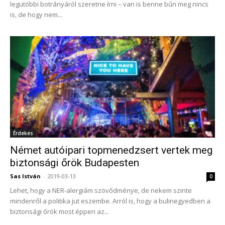
legutóbbi botrányáról szeretne írni – van is benne bűn meg nincs
is, de hogy nem...
Érdekes
Német autóipari topmenedzsert vertek meg
biztonsági őrök Budapesten
Sas István
-
2019-03-13
0
Lehet, hogy a NER-alergiám szövődménye, de nekem szinte
mindenről a politika jut eszembe. Arról is, hogy a bulinegyedben a
biztonsági őrök most éppen az...