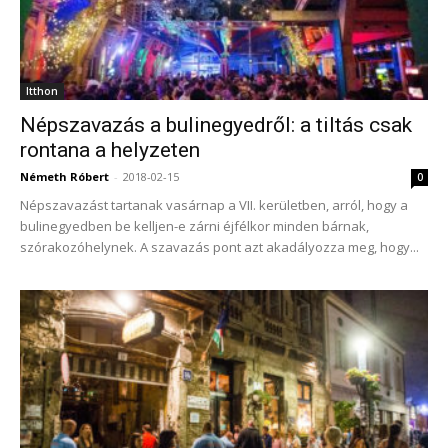
Itthon
Népszavazás a bulinegyedről: a tiltás csak
rontana a helyzeten
Németh Róbert
-
2018-02-15
0
Népszavazást tartanak vasárnap a VII. kerületben, arról, hogy a
bulinegyedben be kelljen-e zárni éjfélkor minden bárnak,
szórakozóhelynek. A szavazás pont azt akadályozza meg, hogy...