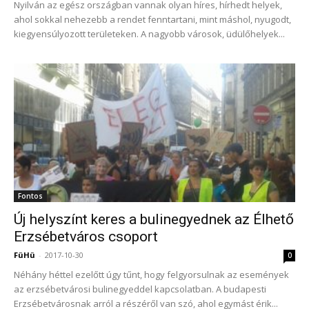
Nyilván az egész országban vannak olyan híres, hírhedt helyek,
ahol sokkal nehezebb a rendet fenntartani, mint máshol, nyugodt,
kiegyensúlyozott területeken. A nagyobb városok, üdülőhelyek...
Fontos
Új helyszínt keres a bulinegyednek az Élhető
Erzsébetváros csoport
FüHü
-
2017-10-30
0
Néhány héttel ezelőtt úgy tűnt, hogy felgyorsulnak az események
az erzsébetvárosi bulinegyeddel kapcsolatban. A budapesti
Erzsébetvárosnak arról a részéről van szó, ahol egymást érik...