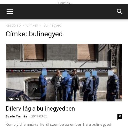
- Hirdetés -
Kezdőlap
Címkék
Bulinegyed
Címke: bulinegyed
Érdekes
Dílervilág a bulinegyedben
Szele Tamás
-
2019-03-23
0
Komoly dilemmával kerül szembe az ember, ha a bulinegyed