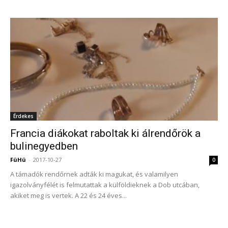
Érdekes
Francia diákokat raboltak ki álrendőrök a
bulinegyedben
FüHü
-
2017-10-27
0
A támadók rendőrnek adták ki magukat, és valamilyen
igazolványfélét is felmutattak a külföldieknek a Dob utcában,
akiket meg is vertek. A 22 és 24 éves...