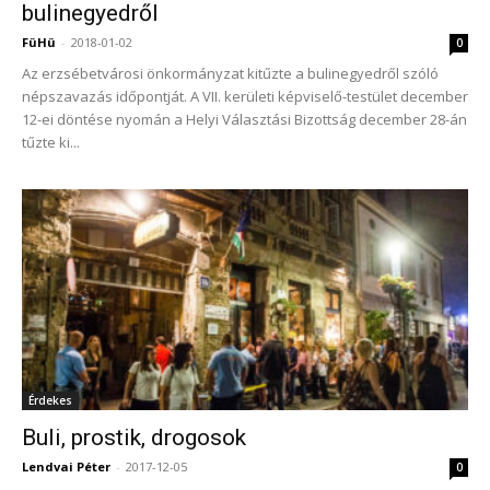
bulinegyedről
FüHü
-
2018-01-02
0
Az erzsébetvárosi önkormányzat kitűzte a bulinegyedről szóló
népszavazás időpontját. A VII. kerületi képviselő-testület december
12-ei döntése nyomán a Helyi Választási Bizottság december 28-án
tűzte ki...
Érdekes
Buli, prostik, drogosok
Lendvai Péter
-
2017-12-05
0