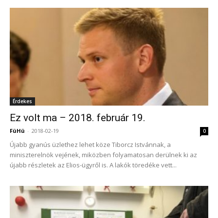
Érdekes
Ez volt ma – 2018. február 19.
FüHü
-
2018-02-19
0
Újabb gyanús üzlethez lehet köze Tiborcz Istvánnak, a
miniszterelnök vejének, miközben folyamatosan derülnek ki az
újabb részletek az Elios-ügyről is. A lakók töredéke vett...