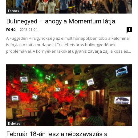
Fontos
Bulinegyed – ahogy a Momentum látja
FüHü
-
2018-01-04
1
A Független Hírügynökség az elmúlt hónapokban több alkalommal
is foglalkozott a budapesti Erzsébetváros bulinegyedének
problémáival. A környéken lakókat ugyanis zavarja zaj, a kosz és...
Érdekes
Február 18-án lesz a népszavazás a