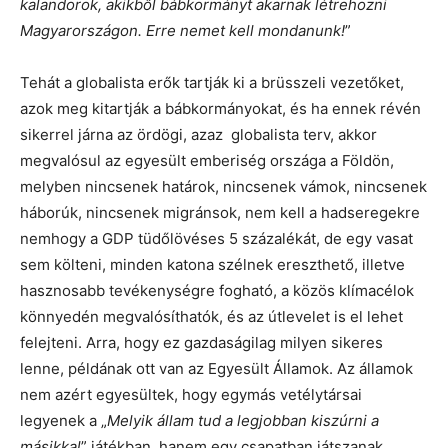
kalandorok, akikből bábkormányt akarnak létrehozni
Magyarországon. Erre nemet kell mondanunk!
”
Tehát a globalista erők tartják ki a brüsszeli vezetőket,
azok meg kitartják a bábkormányokat, és ha ennek révén
sikerrel járna az ördögi, azaz globalista terv, akkor
megvalósul az egyesült emberiség országa a Földön,
melyben nincsenek határok, nincsenek vámok, nincsenek
háborúk, nincsenek migránsok, nem kell a hadseregekre
nemhogy a GDP tüdőlövéses 5 százalékát, de egy vasat
sem költeni, minden katona szélnek ereszthető, illetve
hasznosabb tevékenységre fogható, a közös klímacélok
könnyedén megvalósíthatók, és az útlevelet is el lehet
felejteni. Arra, hogy ez gazdaságilag milyen sikeres
lenne, példának ott van az Egyesült Államok. Az államok
nem azért egyesültek, hogy egymás vetélytársai
legyenek a „
Melyik állam tud a legjobban kiszúrni a
másikkal
” játékban, hanem egy csapatban játszanak,