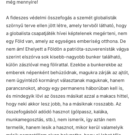
még mennyire!
A fideszes védelmi összefogás a szemét globalisták
szörnyű terve ellen jött létre, amely tervből látható, hogy
a globalista csapatjáték hívei képtelenek megérteni, nem
egy Föld van, amely az egységes emberiség otthona. De
nem ám! Ehelyett a Földön a patrióta-szuverenisták vágya
szerint elszórva sok kisebb-nagyobb bunker található,
külön zászlóval meg fölirattal. Ezekbe a bunkerekbe az
emberek népenként behúzódnak, magukra zárják az ajtót,
nem ügyintéző kormányt választanak maguknak, hanem
parancsnokot, ahogy egy permanens háborúban kell is,
és mindegyik lövi az összes másikat azzal a makacs hittel,
hogy neki akkor lesz jobb, ha a másiknak rosszabb. Az
összefogásból adódó hasznot (gólpassz, kaláka,
munkamegosztás, stb.), nem ismerik, így aztán nem
termelik, hanem lesik a hasznot, mikor kerül valamelyik