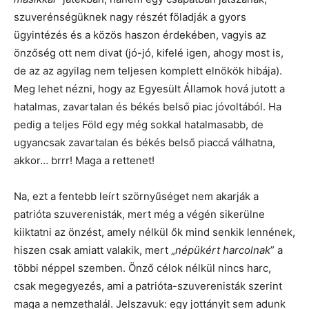
szuverénségüknek nagy részét föladják a gyors
ügyintézés és a közös haszon érdekében, vagyis az
önzőség ott nem divat (jó-jó, kifelé igen, ahogy most is,
de az az agyilag nem teljesen komplett elnökök hibája).
Meg lehet nézni, hogy az Egyesült Államok hová jutott a
hatalmas, zavartalan és békés belső piac jóvoltából. Ha
pedig a teljes Föld egy még sokkal hatalmasabb, de
ugyancsak zavartalan és békés belső piaccá válhatna,
akkor… brrr! Maga a rettenet!
Na, ezt a fentebb leírt szörnyűséget nem akarják a
patrióta szuverenisták, mert még a végén sikerülne
kiiktatni az önzést, amely nélkül ők mind senkik lennének,
hiszen csak amiatt valakik, mert „
népükért harcolnak
” a
többi néppel szemben. Önző célok nélkül nincs harc,
csak megegyezés, ami a patrióta-szuverenisták szerint
maga a nemzethalál. Jelszavuk: egy jottányit sem adunk