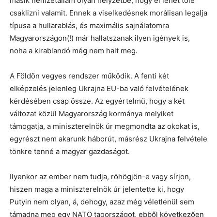
másik nemzetállam olyan helyzetbe, hogy el lehet tőle
csaklizni valamit. Ennek a viselkedésnek morálisan legalja
típusa a hullarablás, és maximális sajnálatomra
Magyarországon(!) már hallatszanak ilyen igények is,
noha a kirablandó még nem halt meg.
A Földön vegyes rendszer működik. A fenti két
elképzelés jelenleg Ukrajna EU-ba való felvételének
kérdésében csap össze. Az egyértelmű, hogy a két
változat közül Magyarország kormánya melyiket
támogatja, a miniszterelnök úr megmondta az okokat is,
egyrészt nem akarunk háborút, másrész Ukrajna felvétele
tönkre tenné a magyar gazdaságot.
Ilyenkor az ember nem tudja, röhögjön-e vagy sírjon,
hiszen maga a miniszterelnök úr jelentette ki, hogy
Putyin nem olyan, á, dehogy, azaz még véletlenül sem
támadna meg egy NATO tagországot, ebből következően