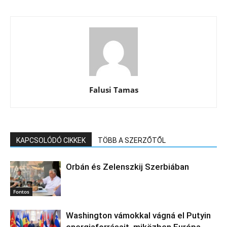
Falusi Tamas
KAPCSOLÓDÓ CIKKEK
TÖBB A SZERZŐTŐL
Orbán és Zelenszkij Szerbiában
Fontos
Washington vámokkal vágná el Putyin
energiaforrásait, miközben Európa