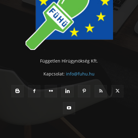
Független Hírügynökség Kft.
Kapcsolat:
info@fuhu.hu