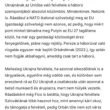
Ukrajnának az Unióba való felvétele a háború
szempontjából abszolút közömbös. Mindenkinek. Nekünk
is. Ráadásul a NATO (katonai szövetség) meg az EU
(gazdasági szövetség) nem azonos, az pedig, hogy miért
pont minket támadna meg Putyin az EU 27 tagállama
közül, ha már egy gazdasági közösséget érez
fenyegetőnek, pláne nagy rejtély. Persze a háborúval való
riogatás egyszer már bejött Orbánéknak (2022.), így aztán
nem fogják abbahagyni, ameddig csak tart a háború.
Mellesleg Ukrajna felvétele, ha azonnal elkezdődnek is a
tárgyalások, egyelőre még odébb van, és különben sem
eresztené rá az EU Ukrajnát a csatlakozás után azonnal a
belső munkaerő és árupiacra, mert nem hülyék vezetik.
Ráadásként még Fico is belátta, hogy Ukrajna felvétele
Szlovákiának több hasznot hoz, mint amennyi kárt okoz,
és támogatja a felvételt, pedig Orbán tőle nem ezt várta