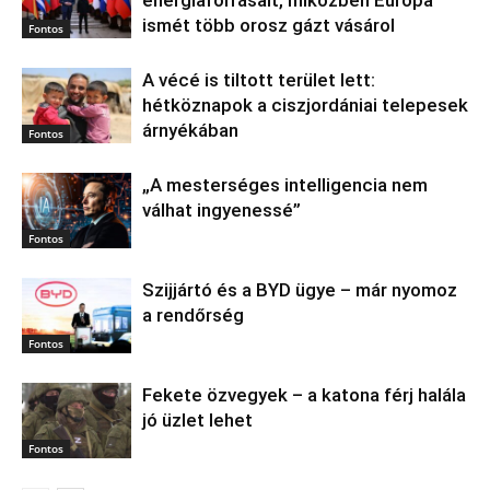
ismét több orosz gázt vásárol
Fontos
A vécé is tiltott terület lett:
hétköznapok a ciszjordániai telepesek
árnyékában
Fontos
„A mesterséges intelligencia nem
válhat ingyenessé”
Fontos
Szijjártó és a BYD ügye – már nyomoz
a rendőrség
Fontos
Fekete özvegyek – a katona férj halála
jó üzlet lehet
Fontos