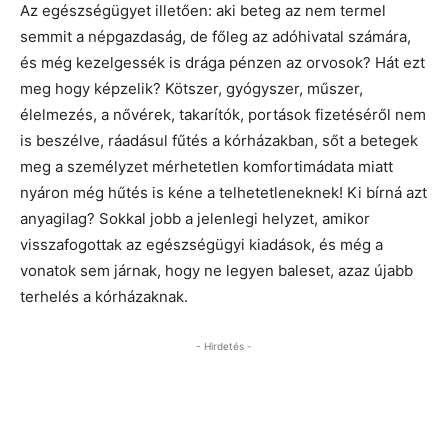
Az egészségügyet illetően: aki beteg az nem termel
semmit a népgazdaság, de főleg az adóhivatal számára,
és még kezelgessék is drága pénzen az orvosok? Hát ezt
meg hogy képzelik? Kötszer, gyógyszer, műszer,
élelmezés, a nővérek, takarítók, portások fizetéséről nem
is beszélve, ráadásul fűtés a kórházakban, sőt a betegek
meg a személyzet mérhetetlen komfortimádata miatt
nyáron még hűtés is kéne a telhetetleneknek! Ki bírná azt
anyagilag? Sokkal jobb a jelenlegi helyzet, amikor
visszafogottak az egészségügyi kiadások, és még a
vonatok sem járnak, hogy ne legyen baleset, azaz újabb
terhelés a kórházaknak.
- Hirdetés -