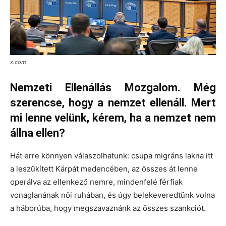
x.com
Nemzeti Ellenállás Mozgalom. Még
szerencse, hogy a nemzet ellenáll. Mert
mi lenne velünk, kérem, ha a nemzet nem
állna ellen?
Hát erre könnyen válaszolhatunk: csupa migráns lakna itt
a leszűkített Kárpát medencében, az összes át lenne
operálva az ellenkező nemre, mindenfelé férfiak
vonaglanának női ruhában, és úgy belekeveredtünk volna
a háborúba, hogy megszavaznánk az összes szankciót.