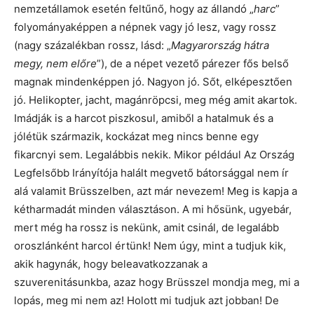
nemzetállamok esetén feltűnő, hogy az állandó „
harc
”
folyományaképpen a népnek vagy jó lesz, vagy rossz
(nagy százalékban rossz, lásd: „
Magyarország hátra
megy, nem előre
”), de a népet vezető párezer fős belső
magnak mindenképpen jó. Nagyon jó. Sőt, elképesztően
jó. Helikopter, jacht, magánröpcsi, meg még amit akartok.
Imádják is a harcot piszkosul, amiből a hatalmuk és a
jólétük származik, kockázat meg nincs benne egy
fikarcnyi sem. Legalábbis nekik. Mikor például Az Ország
Legfelsőbb Irányítója halált megvető bátorsággal nem ír
alá valamit Brüsszelben, azt már nevezem! Meg is kapja a
kétharmadát minden választáson. A mi hősünk, ugyebár,
mert még ha rossz is nekünk, amit csinál, de legalább
oroszlánként harcol értünk! Nem úgy, mint a tudjuk kik,
akik hagynák, hogy beleavatkozzanak a
szuverenitásunkba, azaz hogy Brüsszel mondja meg, mi a
lopás, meg mi nem az! Holott mi tudjuk azt jobban! De