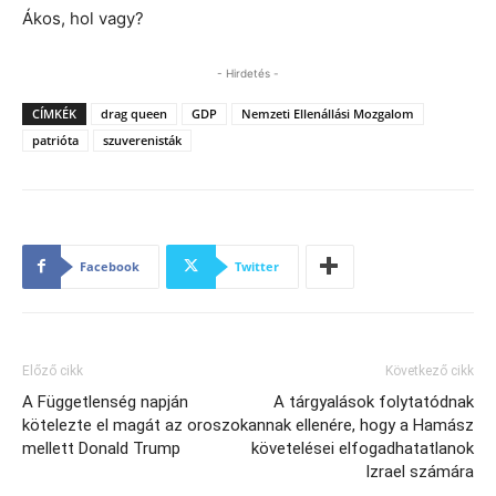
Ákos, hol vagy?
- Hirdetés -
CÍMKÉK
drag queen
GDP
Nemzeti Ellenállási Mozgalom
patrióta
szuverenisták
Facebook
Twitter
Előző cikk
Következő cikk
A Függetlenség napján
A tárgyalások folytatódnak
kötelezte el magát az oroszok
annak ellenére, hogy a Hamász
mellett Donald Trump
követelései elfogadhatatlanok
Izrael számára