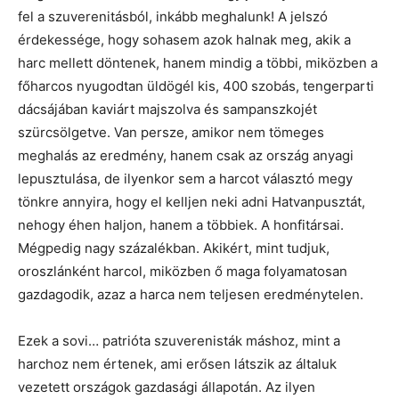
fel a szuverenitásból, inkább meghalunk! A jelszó
érdekessége, hogy sohasem azok halnak meg, akik a
harc mellett döntenek, hanem mindig a többi, miközben a
főharcos nyugodtan üldögél kis, 400 szobás, tengerparti
dácsájában kaviárt majszolva és sampanszkojét
szürcsölgetve. Van persze, amikor nem tömeges
meghalás az eredmény, hanem csak az ország anyagi
lepusztulása, de ilyenkor sem a harcot választó megy
tönkre annyira, hogy el kelljen neki adni Hatvanpusztát,
nehogy éhen haljon, hanem a többiek. A honfitársai.
Mégpedig nagy százalékban. Akikért, mint tudjuk,
oroszlánként harcol, miközben ő maga folyamatosan
gazdagodik, azaz a harca nem teljesen eredménytelen.
Ezek a sovi… patrióta szuverenisták máshoz, mint a
harchoz nem értenek, ami erősen látszik az általuk
vezetett országok gazdasági állapotán. Az ilyen