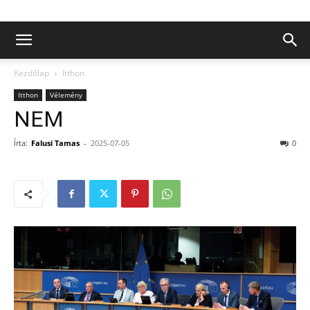
Kezdőlap
Itthon
Itthon
Vélemény
NEM
Írta:
Falusi Tamas
-
2025-07-05
0