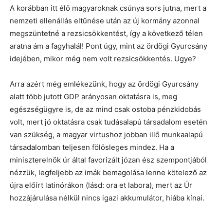
A korábban itt élő magyaroknak csúnya sors jutna, mert a
nemzeti ellenállás eltűnése után az új kormány azonnal
megszüntetné a rezsicsökkentést, így a következő télen
aratna ám a fagyhalál! Pont úgy, mint az ördögi Gyurcsány
idejében, mikor még nem volt rezsicsökkentés. Ugye?
Arra azért még emlékezünk, hogy az ördögi Gyurcsány
alatt több jutott GDP arányosan oktatásra is, meg
egészségügyre is, de az mind csak ostoba pénzkidobás
volt, mert jó oktatásra csak tudásalapú társadalom esetén
van szükség, a magyar virtushoz jobban illő munkaalapú
társadalomban teljesen fölösleges mindez. Ha a
miniszterelnök úr által favorizált józan ész szempontjából
nézzük, legfeljebb az imák bemagolása lenne kötelező az
újra előírt latinórákon (lásd: ora et labora), mert az Úr
hozzájárulása nélkül nincs igazi akkumulátor, hiába kínai.