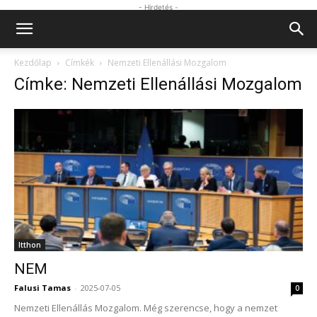
- Hirdetés -
Kezdőlap
Címkék
Nemzeti Ellenállási Mozgalom
Címke: Nemzeti Ellenállási Mozgalom
Itthon
NEM
Falusi Tamas
-
2025-07-05
0
Nemzeti Ellenállás Mozgalom. Még szerencse, hogy a nemzet