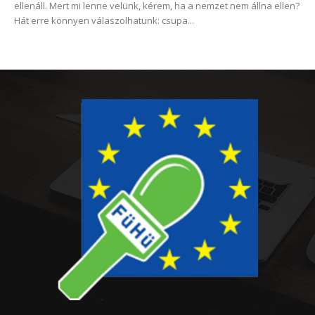
ellenáll. Mert mi lenne velünk, kérem, ha a nemzet nem állna ellen?
Hát erre könnyen válaszolhatunk: csupa...