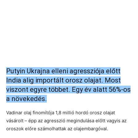
Putyin Ukrajna elleni agressziója előtt
India alig importált orosz olajat. Most
viszont egyre többet. Egy év alatt 56%-os
a növekedés.
Vadinar olaj finomítója 1,8 millió hordó orosz olajat
vásárolt – épp az agresszió megindulása előtt vagyis az
oroszok előre számolhattak az olajembargóval.