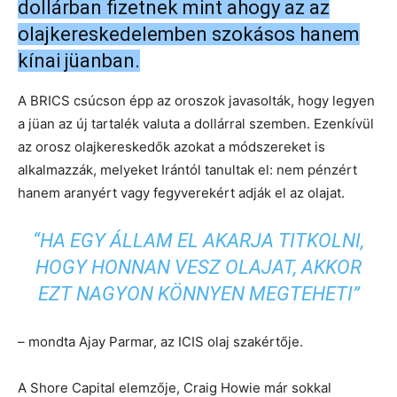
dollárban fizetnek mint ahogy az az
olajkereskedelemben szokásos hanem
kínai jüanban.
A BRICS csúcson épp az oroszok javasolták, hogy legyen
a jüan az új tartalék valuta a dollárral szemben. Ezenkívül
az orosz olajkereskedők azokat a módszereket is
alkalmazzák, melyeket Irántól tanultak el: nem pénzért
hanem aranyért vagy fegyverekért adják el az olajat.
“HA EGY ÁLLAM EL AKARJA TITKOLNI,
HOGY HONNAN VESZ OLAJAT, AKKOR
EZT NAGYON KÖNNYEN MEGTEHETI”
– mondta Ajay Parmar, az ICIS olaj szakértője.
A Shore Capital elemzője, Craig Howie már sokkal