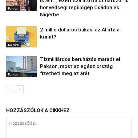
Istent”, ezért szállította őt hatszor is
honvédségi repülőgép Csádba és
Fontos
Nigerbe
2 millió dolláros bukás: az AI írta a
krimit?
Kultúra
Tízmilliárdos beruházás maradt el
Pakson, most az egész ország
fizetheti meg az árát
Fontos
HOZZÁSZÓLOK A CIKKHEZ