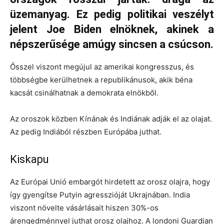
üzemanyag. Ez pedig politikai veszélyt
jelent Joe Biden elnöknek, akinek a
népszerűsége amúgy sincsen a csúcson.
Ősszel viszont megújul az amerikai kongresszus, és
többségbe kerülhetnek a republikánusok, akik béna
kacsát csinálhatnak a demokrata elnökből.
Az oroszok közben Kínának és Indiának adják el az olajat.
Az pedig Indiából részben Európába juthat.
Kiskapu
Az Európai Unió embargót hirdetett az orosz olajra, hogy
így gyengítse Putyin agresszióját Ukrajnában. India
viszont növelte vásárlásait hiszen 30%-os
árengedménnyel juthat orosz olajhoz. A londoni Guardian