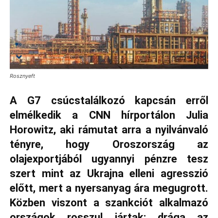
Rosznyeft
A G7 csúcstalálkozó kapcsán erről
elmélkedik a CNN hírportálon Julia
Horowitz, aki rámutat arra a nyilvánvaló
tényre, hogy Oroszország az
olajexportjából ugyannyi pénzre tesz
szert mint az Ukrajna elleni agresszió
előtt, mert a nyersanyag ára megugrott.
Közben viszont a szankciót alkalmazó
országok rosszul jártak: drága az