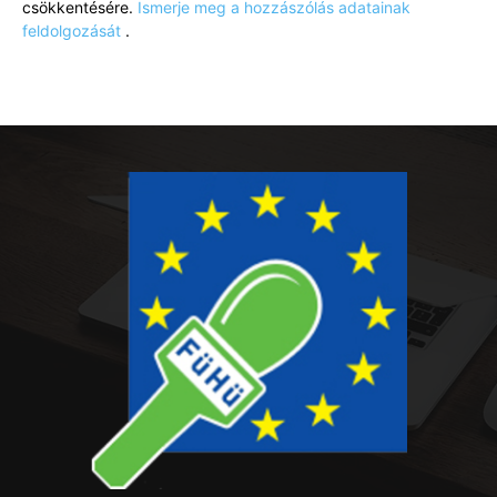
csökkentésére.
Ismerje meg a hozzászólás adatainak
feldolgozását
.