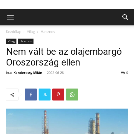
Kezdőlap
Világ
Hasznos
Világ
Hasznos
Nem vált be az olajembargó
Oroszország ellen
Írta:
Kenderessy Milán
-
2022-06-28
0