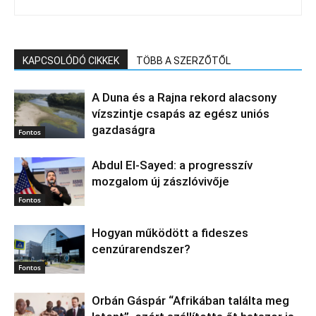
KAPCSOLÓDÓ CIKKEK
TÖBB A SZERZŐTŐL
A Duna és a Rajna rekord alacsony
vízszintje csapás az egész uniós
gazdaságra
Fontos
Abdul El‑Sayed: a progresszív
mozgalom új zászlóvivője
Fontos
Hogyan működött a fideszes
cenzúrarendszer?
Fontos
Orbán Gáspár “Afrikában találta meg