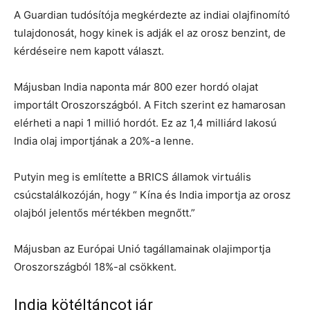
A Guardian tudósítója megkérdezte az indiai olajfinomító
tulajdonosát, hogy kinek is adják el az orosz benzint, de
kérdéseire nem kapott választ.
Májusban India naponta már 800 ezer hordó olajat
importált Oroszországból. A Fitch szerint ez hamarosan
elérheti a napi 1 millió hordót. Ez az 1,4 milliárd lakosú
India olaj importjának a 20%-a lenne.
Putyin meg is említette a BRICS államok virtuális
csúcstalálkozóján, hogy “ Kína és India importja az orosz
olajból jelentős mértékben megnőtt.”
Májusban az Európai Unió tagállamainak olajimportja
Oroszországból 18%-al csökkent.
India kötéltáncot jár