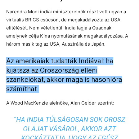
Narendra Modi indiai miniszterelnök részt vett ugyan a
virtuális BRICS csúcson, de megakadályozta az USA
elítélését. Nem véletlenül: India tagja a Quadnak,
amelynek célja Kína nyomulásának megakadályozása. A
három másik tag az USA, Ausztrália és Japán.
Az amerikaiak tudatták Indiával: ha
kijátsza az Oroszország elleni
szankciókat, akkor maga is hasonlóra
számíthat.
A Wood MacKenzie alelnöke, Alan Gelder szerint:
“HA INDIA TÚLSÁGOSAN SOK OROSZ
OLAJAT VÁSÁROL, AKKOR AZT
KOCKÁZTATJA, HOGY AZ EGÉSZ