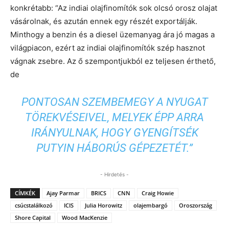
konkrétabb: “Az indiai olajfinomítók sok olcsó orosz olajat
vásárolnak, és azután ennek egy részét exportálják.
Minthogy a benzin és a diesel üzemanyag ára jó magas a
világpiacon, ezért az indiai olajfinomítók szép hasznot
vágnak zsebre. Az ő szempontjukból ez teljesen érthető,
de
PONTOSAN SZEMBEMEGY A NYUGAT
TÖREKVÉSEIVEL, MELYEK ÉPP ARRA
IRÁNYULNAK, HOGY GYENGÍTSÉK
PUTYIN HÁBORÚS GÉPEZETÉT.”
- Hirdetés -
CÍMKÉK
Ajay Parmar
BRICS
CNN
Craig Howie
csúcstalálkozó
ICIS
Julia Horowitz
olajembargó
Oroszország
Shore Capital
Wood MacKenzie