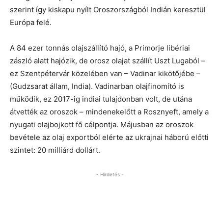
szerint így kiskapu nyílt Oroszországból Indián keresztül
Európa felé.
A 84 ezer tonnás olajszállító hajó, a Primorje libériai
zászló alatt hajózik, de orosz olajat szállít Uszt Lugaból –
ez Szentpétervár közelében van – Vadinar kikötőjébe –
(Gudzsarat állam, India). Vadinarban olajfinomító is
működik, ez 2017-ig indiai tulajdonban volt, de utána
átvették az oroszok – mindenekelőtt a Rosznyeft, amely a
nyugati olajbojkott fő célpontja. Májusban az oroszok
bevétele az olaj exportból elérte az ukrajnai háború előtti
szintet: 20 milliárd dollárt.
- Hirdetés -