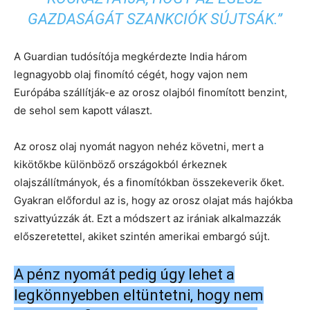
GAZDASÁGÁT SZANKCIÓK SÚJTSÁK.”
A Guardian tudósítója megkérdezte India három
legnagyobb olaj finomító cégét, hogy vajon nem
Európába szállítják-e az orosz olajból finomított benzint,
de sehol sem kapott választ.
Az orosz olaj nyomát nagyon nehéz követni, mert a
kikötőkbe különböző országokból érkeznek
olajszállítmányok, és a finomítókban összekeverik őket.
Gyakran előfordul az is, hogy az orosz olajat más hajókba
szivattyúzzák át. Ezt a módszert az irániak alkalmazzák
előszeretettel, akiket szintén amerikai embargó sújt.
A pénz nyomát pedig úgy lehet a
legkönnyebben eltüntetni, hogy nem