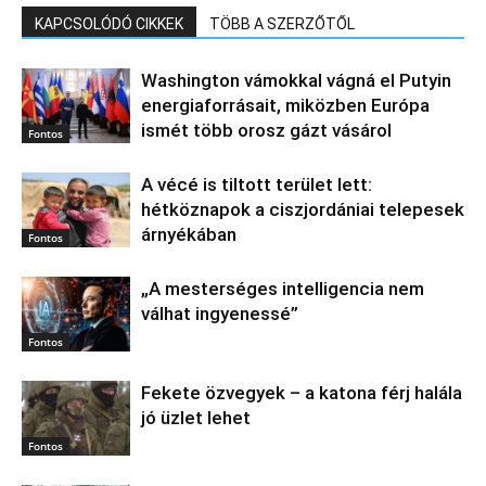
KAPCSOLÓDÓ CIKKEK
TÖBB A SZERZŐTŐL
Washington vámokkal vágná el Putyin
energiaforrásait, miközben Európa
ismét több orosz gázt vásárol
Fontos
A vécé is tiltott terület lett:
hétköznapok a ciszjordániai telepesek
árnyékában
Fontos
„A mesterséges intelligencia nem
válhat ingyenessé”
Fontos
Fekete özvegyek – a katona férj halála
jó üzlet lehet
Fontos