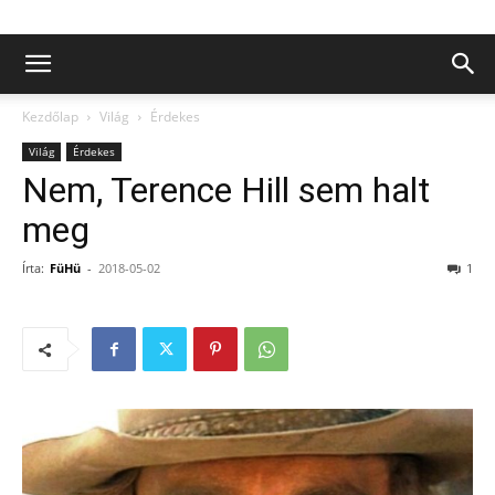
Kezdőlap
Világ
Érdekes
Világ
Érdekes
Nem, Terence Hill sem halt
meg
Írta:
FüHü
-
2018-05-02
1