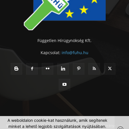
Független Hírügynökség Kft.
Kapcsolat:
info@fuhu.hu
A weboldalon cookie-kat használunk, amik segítenek
Médiaajánlat
Impresszum
Szerzői jogok
Adatkezelési irányelvek
minket a lehető legjobb szolgáltatások nyújtásában.