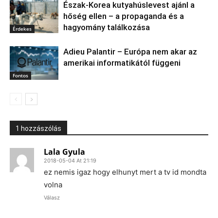
Észak‑Korea kutyahúslevest ajánl a
hőség ellen – a propaganda és a
hagyomány találkozása
Érdekes
Adieu Palantir – Európa nem akar az
amerikai informatikától függeni
Fontos
1 hozzászólás
Lala Gyula
2018-05-04 At 21:19
ez nemis igaz hogy elhunyt mert a tv id mondta
volna
Válasz