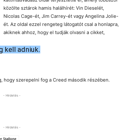
közölte sztárok hamis halálhírét: Vin Dieselét,
Nicolas Cage-ét, Jim Carrey-ét vagy Angelina Jolie-
ét. Az oldal ezzel rengeteg látogatót csal a honlapra,
akiknek ahhoz, hogy el tudják olvasni a cikket,
 kell adniuk.
g, hogy szerepelni fog a Creed második részében.
- Hirdetés -
- Hirdetés -
er Stallone