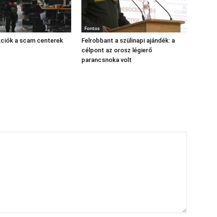
Fontos
kciók a scam centerek
Felrobbant a szülinapi ajándék: a
célpont az orosz légierő
parancsnoka volt