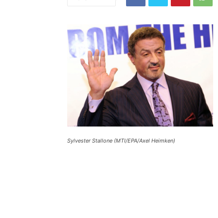
Sylvester Stallone (MTI/EPA/Axel Heimken)