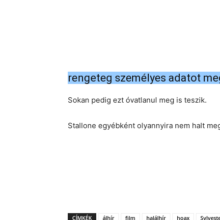
rengeteg személyes adatot meg
Sokan pedig ezt óvatlanul meg is teszik.
Stallone egyébként olyannyira nem halt me
CÍMKÉK
álhír
film
halálhír
hoax
Sylvest