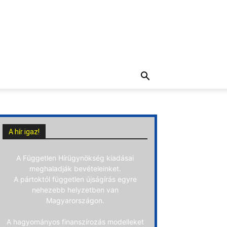
A hír igaz!
A Független Hírügynökség kiadásai
meghaladják bevételeinket.
A pártoktól független újságírás egyre
nehezebb helyzetben van
Magyarországon.
A hagyományos finanszírozás modelleket