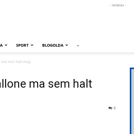
- Hirdetés -
RA
SPORT
BLOGOLDA
–
ne ma sem halt meg
allone ma sem halt
0