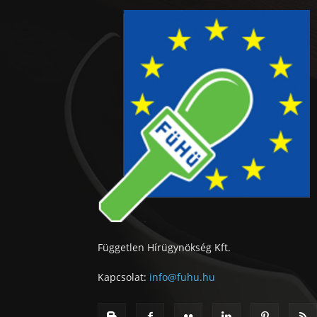
Független Hírügynökség Kft.
Kapcsolat:
info@fuhu.hu