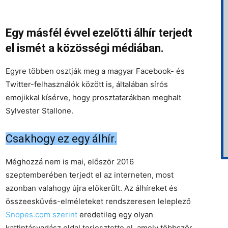
Egy másfél évvel ezelőtti álhír terjedt
el ismét a közösségi médiában.
Egyre többen osztják meg a magyar Facebook- és
Twitter-felhasználók között is, általában sírós
emojikkal kísérve, hogy prosztatarákban meghalt
Sylvester Stallone.
Csakhogy ez egy álhír.
Méghozzá nem is mai, először 2016
szeptemberében terjedt el az interneten, most
azonban valahogy újra előkerült. Az álhíreket és
összeesküvés-elméleteket rendszeresen leleplező
Snopes.com szerint
eredetileg egy olyan
kattintásvadász oldal terjesztette el, amely többször