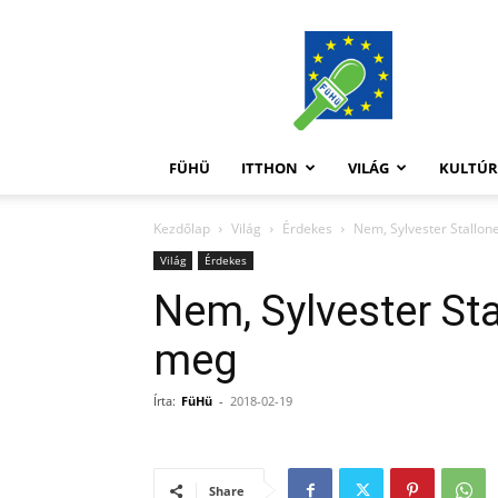
FüHü
FÜHÜ
ITTHON
VILÁG
KULTÚ
Kezdőlap
Világ
Érdekes
Nem, Sylvester Stallo
Világ
Érdekes
Nem, Sylvester St
meg
Írta:
FüHü
-
2018-02-19
Share