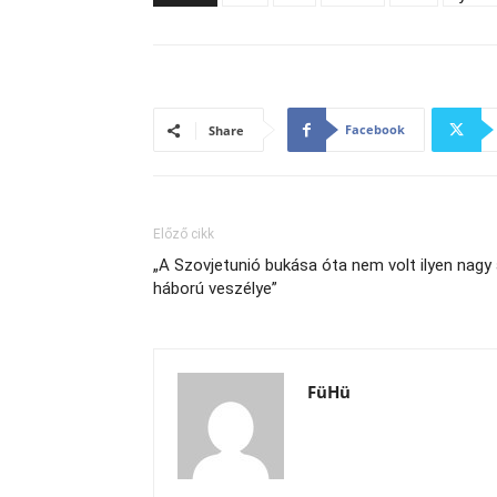
Facebook
Share
Előző cikk
„A Szovjetunió bukása óta nem volt ilyen nagy
háború veszélye”
FüHü