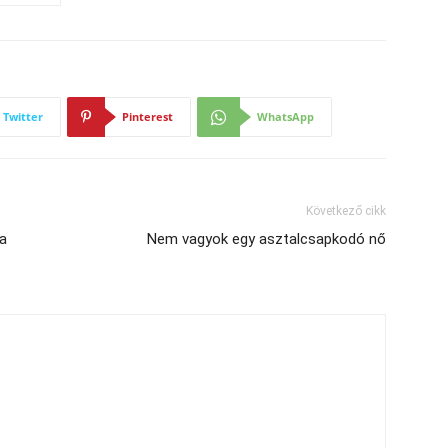
Twitter
Pinterest
WhatsApp
Következő cikk
 a
Nem vagyok egy asztalcsapkodó nő