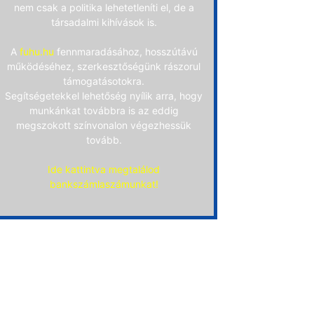
nem csak a politika lehetetleníti el, de a
társadalmi kihívások is.
A
fuhu.hu
fennmaradásához, hosszútávú
működéséhez, szerkesztőségünk rászorul
támogatásotokra.
Segítségetekkel lehetőség nyílik arra, hogy
munkánkat továbbra is az eddig
megszokott színvonalon végezhessük
tovább.
Ide kattintva megtalálod
bankszámlaszámunkat!