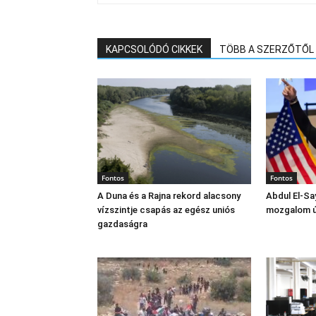
KAPCSOLÓDÓ CIKKEK
TÖBB A SZERZŐTŐL
Fontos
Fontos
A Duna és a Rajna rekord alacsony
Abdul El‑Sa
vízszintje csapás az egész uniós
mozgalom új
gazdaságra