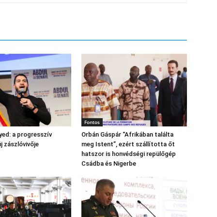
Fontos
yed: a progresszív
Orbán Gáspár “Afrikában találta
 zászlóvivője
meg Istent”, ezért szállította őt
hatszor is honvédségi repülőgép
Csádba és Nigerbe