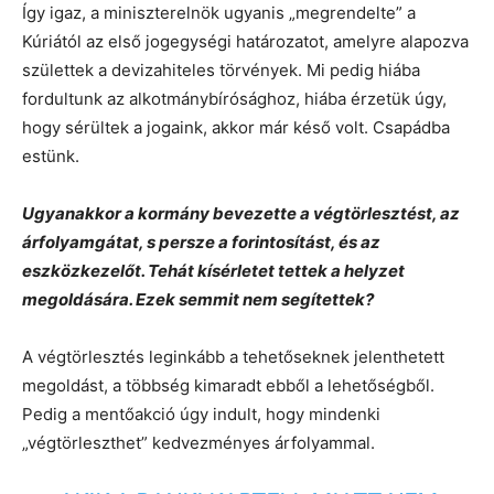
Így igaz, a miniszterelnök ugyanis „megrendelte” a
Kúriától az első jogegységi határozatot, amelyre alapozva
születtek a devizahiteles törvények. Mi pedig hiába
fordultunk az alkotmánybírósághoz, hiába érzetük úgy,
hogy sérültek a jogaink, akkor már késő volt. Csapádba
estünk.
Ugyanakkor a kormány bevezette a végtörlesztést, az
árfolyamgátat, s persze a forintosítást, és az
eszközkezelőt. Tehát kísérletet tettek a helyzet
megoldására. Ezek semmit nem segítettek?
A végtörlesztés leginkább a tehetőseknek jelenthetett
megoldást, a többség kimaradt ebből a lehetőségből.
Pedig a mentőakció úgy indult, hogy mindenki
„végtörleszthet” kedvezményes árfolyammal.