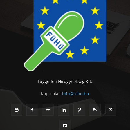
Független Hírügynökség Kft.
Kapcsolat:
info@fuhu.hu