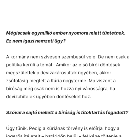
Mégiscsak egymillió ember nyomora miatt tüntetnek.
Ez nem igazi nemzeti ügy?
A kormány nem szívesen szembesül vele. De nem csak a
politika kerüli a témát. Amikor az első bírói döntések
megszülettek a devizakárosultak ügyében, akkor
zsúfolásig megtelt a Kúria nagyterme. Ma viszont a
bíróság még csak nem is hozza nyilvánosságra, ha
devizahitelek ügyében döntéseket hoz.
Szóval a sajtó mellett a bíróság is titoktartás fogadott?
Úgy tűnik. Pedig a Kúriának törvény is előírja, hogy a
jogerős ítéleteit – határidőn belül – fel kéne töltenie a