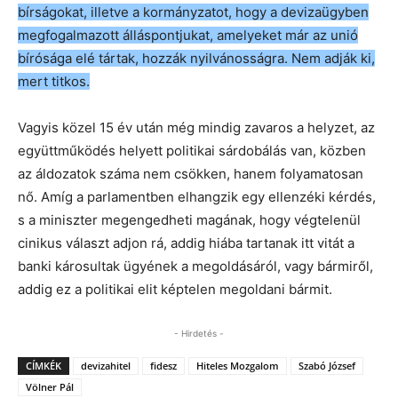
bírságokat, illetve a kormányzatot, hogy a devizaügyben
megfogalmazott álláspontjukat, amelyeket már az unió
bírósága elé tártak, hozzák nyilvánosságra. Nem adják ki,
mert titkos.
Vagyis közel 15 év után még mindig zavaros a helyzet, az
együttműködés helyett politikai sárdobálás van, közben
az áldozatok száma nem csökken, hanem folyamatosan
nő. Amíg a parlamentben elhangzik egy ellenzéki kérdés,
s a miniszter megengedheti magának, hogy végtelenül
cinikus választ adjon rá, addig hiába tartanak itt vitát a
banki károsultak ügyének a megoldásáról, vagy bármiről,
addig ez a politikai elit képtelen megoldani bármit.
- Hirdetés -
CÍMKÉK
devizahitel
fidesz
Hiteles Mozgalom
Szabó József
Völner Pál