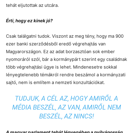
tehát eljutottak az utcára.
Érti, hogy ez kinek jó?
Csak találgatni tudok. Viszont az meg tény, hogy ma 900
ezer banki szerződésből eredő végrehajtás van
Magyarországon. Ez az adat borzasztóan sok ember
nyomoráról szól, bár a kormánypárt szerint egy családnak
több végrehajtási ügye is lehet. Mindenesetre sokkal
lényegtelenebb témákról rendre beszámol a kormányzati
sajtó, nem is említem a nemzeti konzultációkat.
TUDJUK, A CÉL AZ, HOGY AMIRŐL A
MÉDIA BESZÉL, AZ VAN, AMIRŐL NEM
BESZÉL, AZ NINCS!
A magyar parlament tehát lényegében a nyilvánosság