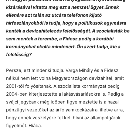
kizárásával vitatta meg ezt a nemzeti ügyet. Ennek
ellenére azt talán az utcára telefonon kijutó
hírfoszlányokból is tudja, hogy a politikusok egymásra
kenték a devizahitelezés felelősségét. A szocialisták be
sem mentek a terembe, a Fidesz pedig a korábbi
kormányokat okolta mindenért. Ön azért tudja, kié a
felelősség?
Persze, ezt mindenki tudja. Varga Mihály és a Fidesz
nélkül nem lett volna Magyarországon devizahitel, amit
2001-től folyósítanak. A szocialista kormányzat pedig
2004-ben kiterjesztette a lakásvásárlásokra is. Pedig a
svájci jegybank még időben figyelmeztette is a hazai
pénzügyi vezetőket az árfolyamkockázatra, illetve arra,
hogy ennek veszélyére fel kell hívni az állampolgárok
figyelmét. Hiába.