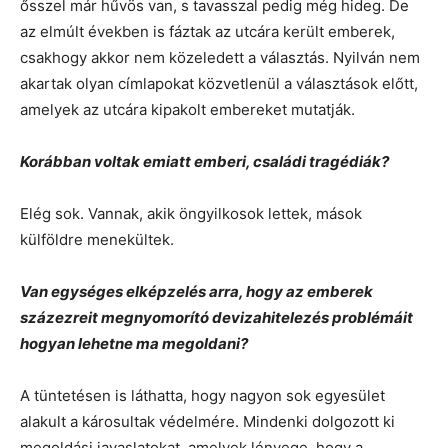
ősszel már hűvös van, s tavasszal pedig még hideg. De
az elmúlt években is fáztak az utcára került emberek,
csakhogy akkor nem közeledett a választás. Nyilván nem
akartak olyan címlapokat közvetlenül a választások előtt,
amelyek az utcára kipakolt embereket mutatják.
Korábban voltak emiatt emberi, családi tragédiák?
Elég sok. Vannak, akik öngyilkosok lettek, mások
külföldre menekültek.
Van egységes elképzelés arra, hogy az emberek
százezreit megnyomorító devizahitelezés problémáit
hogyan lehetne ma megoldani?
A tüntetésen is láthatta, hogy nagyon sok egyesület
alakult a károsultak védelmére. Mindenki dolgozott ki
megoldási javaslatokat, amelyek lényege, hogy a