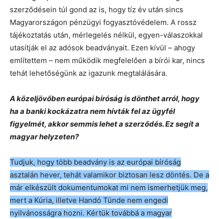
szerződésein túl gond az is, hogy tíz év után sincs
Magyarországon pénzügyi fogyasztóvédelem. A rossz
tájékoztatás után, mérlegelés nélkül, egyen-válaszokkal
utasítják el az adósok beadványait. Ezen kívül – ahogy
említettem – nem működik megfelelően a bírói kar, nincs
tehát lehetőségünk az igazunk megtalálására.
A közeljövőben európai bíróság is dönthet arról, hogy
ha a banki kockázatra nem hívták fel az ügyfél
figyelmét, akkor semmis lehet a szerződés. Ez segít a
magyar helyzeten?
Tudjuk, hogy több beadvány is az európai bíróság
asztalán hever, tehát valamikor biztosan lesz döntés. De a
már elkészült dokumentumokat mi nem ismerhetjük meg,
mert a Kúria, illetve Handó Tünde nem engedi
nyilvánosságra hozni. Kértük továbbá a magyar