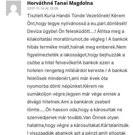
Horváthné Tanai Magdolna
2017-11-14 At 13:29
Tisztelt Kuria Handó Tünde Vezetőnek! Kérem
Önt,hogy tegye nyilvánossá a eu.parl.döntését!
Deviza ügybe! Ön felesküdött….! Állitsa meg a
kilakoltatási moratóriumot,de végleg ! A bankok
hibás terméke miatt,halnak meg emberek.Nem
figyelmezteték a lakosságot,hogy bejhuzzák a
csőbe a hitel felvevőke!!A bankok ezen a
hotelen rengeteg miléiárdot kereste.! A bankok
felelősek mindenért,ami már évek óta
nyomorba dönti népünket.Kérem ne
sumákoljon végre,legyen már vége ennek a
átvágó hitelnek.Ami a bankárok zsebeit
tömte…..Ön hasson oda,hogy a károsultak ne
szenvedjenek már tovább.Van Önnek olyan
hatalma,hogy végre a károsultakat.Kártalanitsák
! visszaadják abankok azt a pénzt,amit elloptak