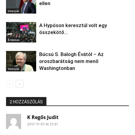
ellen
Interjúk
A Hypóson keresztül volt egy
összekötő…
Érdekes
Búcsú S. Balogh Évától – Az
oroszbarátság nem menő
Washingtonban
Interjúk
2 HOZZÁSZÓLÁS
K Regős Judit
2017-11-07 At 21:31