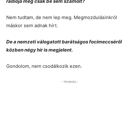
rádiója még csak be sem számolt?
Nem tudtam, de nem lep meg. Megmozdulásinkról
máskor sem adnak hírt.
De a nemzeti válogatott barátságos focimeccséről
közben négy hír is megjelent.
Gondolom, nem csodálkozik ezen.
- Hirdetés -