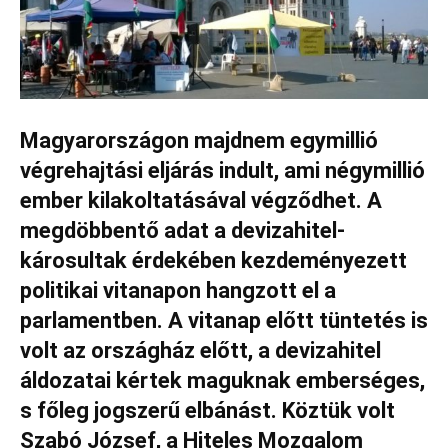
Magyarországon majdnem egymillió
végrehajtási eljárás indult, ami négymillió
ember kilakoltatásával végződhet. A
megdöbbentő adat a devizahitel-
károsultak érdekében kezdeményezett
politikai vitanapon hangzott el a
parlamentben. A vitanap előtt tüntetés is
volt az országház előtt, a devizahitel
áldozatai kértek maguknak emberséges,
s főleg jogszerű elbánást. Köztük volt
Szabó József, a Hiteles Mozgalom