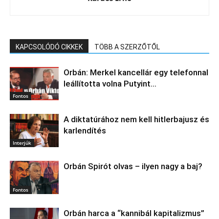
KAPCSOLÓDÓ CIKKEK
TÖBB A SZERZŐTŐL
Orbán: Merkel kancellár egy telefonnal
leállította volna Putyint…
Fontos
A diktatúrához nem kell hitlerbajusz és
karlendítés
Interjúk
Orbán Spirót olvas – ilyen nagy a baj?
Fontos
Orbán harca a “kannibál kapitalizmus”