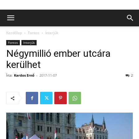
Kezdőlap
Fontos
Interjúk
Fontos
Interjúk
Négymillió ember utcára
kerülhet
Írta:
Kardos Ernő
-
2017-11-07
2