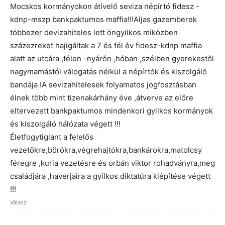
Mocskos kormányokon átívelő seviza népírtó fidesz -
kdnp-mszp bankpaktumos maffia!!!Aljas gazemberek
többezer devizahiteles lett öngyilkos miközben
százezreket hajigáltak a 7 és fél év fidesz-kdnp maffia
alatt az utcára ,télen -nyárón ,hóban ,szélben gyerekestől
nagymamástól válogatás nélkül a népírtók és kiszolgáló
bandája !A sevizahitelesek folyamatos jogfosztásban
élnek több mint tizenakárhány éve ,átverve az előre
eltervezett bankpaktumos mindenkori gyilkos kormányok
és kiszolgáló hálózata végett !!!
Életfogytiglant a felelős
vezetőkre,börókra,végrehajtókra,bankárokra,matolcsy
féregre ,kuria vezetésre és orbán viktor rohadványra,meg
családjára ,haverjaira a gyilkos diktatúra kiépítése végett
!!!
Válasz