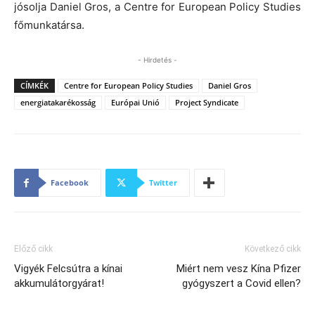
jósolja Daniel Gros, a Centre for European Policy Studies
főmunkatársa.
- Hirdetés -
CÍMKÉK
Centre for European Policy Studies
Daniel Gros
energiatakarékosság
Európai Unió
Project Syndicate
Facebook
Twitter
Előző cikk
Következő cikk
Vigyék Felcsútra a kínai
Miért nem vesz Kína Pfizer
akkumulátorgyárat!
gyógyszert a Covid ellen?