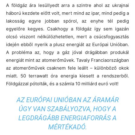
A földgáz ára lesüllyedt arra a szintre ahol az ukrajnai
háború kezdete előtt volt, mert mind az ipar, mind pedig a
lakosság egyre jobban spórol, az enyhe tél pedig
egyelőre kegyes. Csakhogy a földgáz így sem igazán
olcsó viszont nélkülözhetetlen, mert a csúcsfogyasztás
idején ebből nyerik a plusz energiát az Európai Unióban.
A probléma az, hogy a gáz jóval drágábban produkál
energiát mint az atomerőművek. Tavaly Franciaországban
az atomerőművek csaknem fele leállt – különböző okok
miatt. 50 terrawatt óra energia kiesett a rendszerből.
Földgázzal pótolták, és a számla 10 milliárd euró volt!
AZ EURÓPAI UNIÓBAN AZ ÁRAMÁR
ÚGY VAN SZABÁLYOZVA, HOGY A
LEGDRÁGÁBB ENERGIAFORRÁS A
MÉRTÉKADÓ.