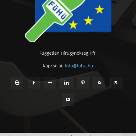
Független Hírügynökség Kft.
Kapcsolat:
info@fuhu.hu