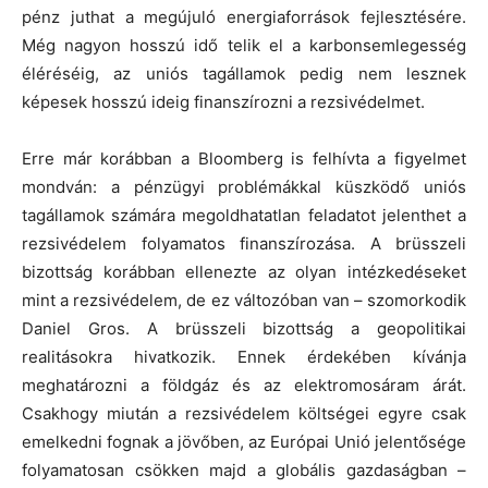
pénz juthat a megújuló energiaforrások fejlesztésére.
Még nagyon hosszú idő telik el a karbonsemlegesség
éléréséig, az uniós tagállamok pedig nem lesznek
képesek hosszú ideig finanszírozni a rezsivédelmet.
Erre már korábban a Bloomberg is felhívta a figyelmet
mondván: a pénzügyi problémákkal küszködő uniós
tagállamok számára megoldhatatlan feladatot jelenthet a
rezsivédelem folyamatos finanszírozása. A brüsszeli
bizottság korábban ellenezte az olyan intézkedéseket
mint a rezsivédelem, de ez változóban van – szomorkodik
Daniel Gros. A brüsszeli bizottság a geopolitikai
realitásokra hivatkozik. Ennek érdekében kívánja
meghatározni a földgáz és az elektromosáram árát.
Csakhogy miután a rezsivédelem költségei egyre csak
emelkedni fognak a jövőben, az Európai Unió jelentősége
folyamatosan csökken majd a globális gazdaságban –