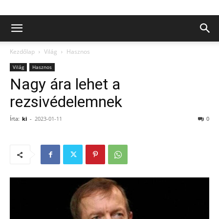
Kezdőlap
Világ
Hasznos
Világ
Hasznos
Nagy ára lehet a
rezsivédelemnek
Írta:
ki
-
2023-01-11
0