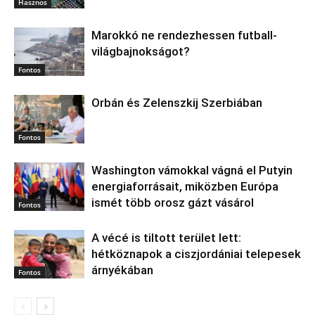
Hasznos
Marokkó ne rendezhessen futball-
világbajnokságot?
Fontos
Orbán és Zelenszkij Szerbiában
Fontos
Washington vámokkal vágná el Putyin
energiaforrásait, miközben Európa
ismét több orosz gázt vásárol
Fontos
A vécé is tiltott terület lett:
hétköznapok a ciszjordániai telepesek
árnyékában
Fontos