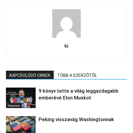
ki
KAPCSOLÓDÓ CIKKEK
TÖBB A SZERZŐTŐL
9 könyv tette a világ leggazdagabb
emberévé Elon Muskot
Hasznos
Peking visszavág Washingtonnak