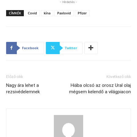
- Hirdetés -
CÍMKÉK
Covid
kína
Paxlovid
Pfizer
Facebook
Twitter
Előző cikk
Következő cikk
Nagy ára lehet a
Hiába olcsó az orosz Ural olaj
rezsivédelemnek
mégsem kelendő a világpiacon