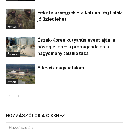
Fekete özvegyek – a katona férj halála
jó üzlet lehet
Fontos
Észak‑Korea kutyahúslevest ajánl a
hőség ellen – a propaganda és a
hagyomány találkozása
Érdekes
Édesvíz nagyhatalom
Itthon
HOZZÁSZÓLOK A CIKKHEZ