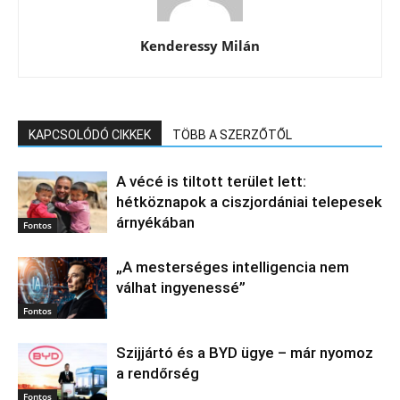
Kenderessy Milán
KAPCSOLÓDÓ CIKKEK
TÖBB A SZERZŐTŐL
A vécé is tiltott terület lett:
hétköznapok a ciszjordániai telepesek
árnyékában
Fontos
„A mesterséges intelligencia nem
válhat ingyenessé”
Fontos
Szijjártó és a BYD ügye – már nyomoz
a rendőrség
Fontos