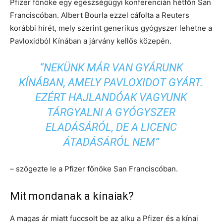
Pfizer főnöke egy egészségügyi konferencián hétfőn San
Franciscóban. Albert Bourla ezzel cáfolta a Reuters
korábbi hírét, mely szerint generikus gyógyszer lehetne a
Pavloxidból Kínában a járvány kellős közepén.
“NEKÜNK MÁR VAN GYÁRUNK
KÍNÁBAN, AMELY PAVLOXIDOT GYÁRT.
EZÉRT HAJLANDÓAK VAGYUNK
TÁRGYALNI A GYÓGYSZER
ELADÁSÁRÓL, DE A LICENC
ÁTADÁSÁRÓL NEM”
– szögezte le a Pfizer főnöke San Franciscóban.
Mit mondanak a kínaiak?
A magas ár miatt fuccsolt be az alku a Pfizer és a kínai