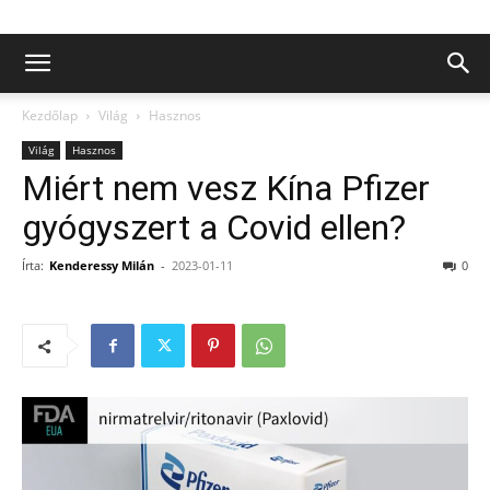
Kezdőlap
Világ
Hasznos
Világ
Hasznos
Miért nem vesz Kína Pfizer
gyógyszert a Covid ellen?
Írta:
Kenderessy Milán
-
2023-01-11
0