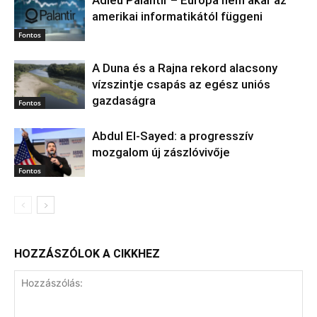
Adieu Palantir – Európa nem akar az
amerikai informatikától függeni
Fontos
A Duna és a Rajna rekord alacsony
vízszintje csapás az egész uniós
gazdaságra
Fontos
Abdul El‑Sayed: a progresszív
mozgalom új zászlóvivője
Fontos
HOZZÁSZÓLOK A CIKKHEZ