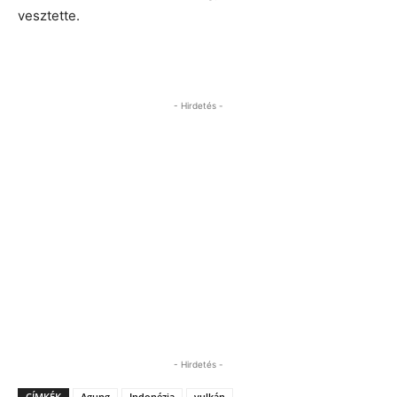
vesztette.
- Hirdetés -
- Hirdetés -
CÍMKÉK
Agung
Indonézia
vulkán