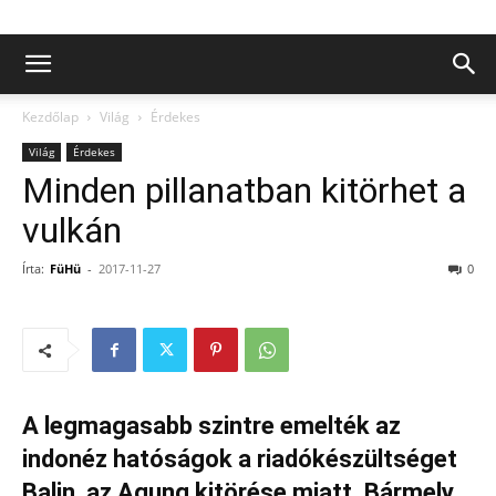
Kezdőlap
Világ
Érdekes
Világ
Érdekes
Minden pillanatban kitörhet a
vulkán
Írta:
FüHü
-
2017-11-27
0
A legmagasabb szintre emelték az
indonéz hatóságok a riadókészültséget
Balin, az Agung kitörése miatt. Bármely