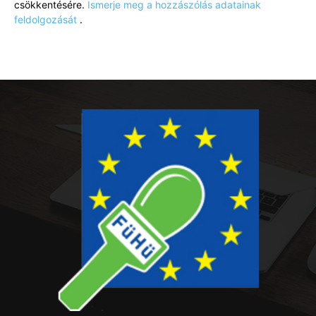
csökkentésére.
Ismerje meg a hozzászólás adatainak
feldolgozását
.