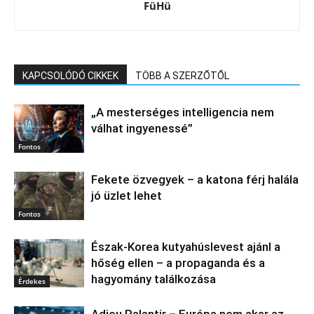
FüHü
KAPCSOLÓDÓ CIKKEK
TÖBB A SZERZŐTŐL
„A mesterséges intelligencia nem
válhat ingyenessé”
Fontos
Fekete özvegyek – a katona férj halála
jó üzlet lehet
Fontos
Észak‑Korea kutyahúslevest ajánl a
hőség ellen – a propaganda és a
hagyomány találkozása
Érdekes