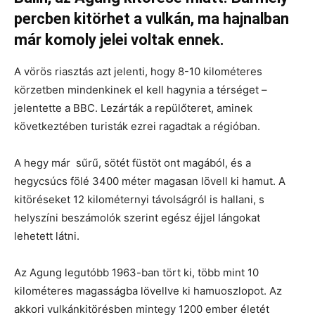
percben kitörhet a vulkán, ma hajnalban
már komoly jelei voltak ennek.
A vörös riasztás azt jelenti, hogy 8-10 kilométeres
körzetben mindenkinek el kell hagynia a térséget –
jelentette a BBC. Lezárták a repülőteret, aminek
következtében turisták ezrei ragadtak a régióban.
A hegy már sűrű, sötét füstöt ont magából, és a
hegycsúcs fölé 3400 méter magasan lövell ki hamut. A
kitöréseket 12 kilométernyi távolságról is hallani, s
helyszíni beszámolók szerint egész éjjel lángokat
lehetett látni.
Az Agung legutóbb 1963-ban tört ki, több mint 10
kilométeres magasságba lövellve ki hamuoszlopot. Az
akkori vulkánkitörésben mintegy 1200 ember életét