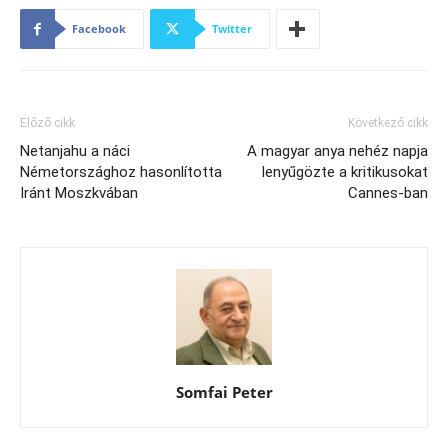
Facebook
Twitter
Előző cikk
Következő cikk
Netanjahu a náci
A magyar anya nehéz napja
Németországhoz hasonlította
lenyűgözte a kritikusokat
Iránt Moszkvában
Cannes-ban
Somfai Peter