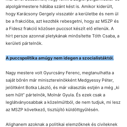
alpolgármestere hátába szánt kést is.
Amikor kiderült,
hogy Karácsony Gergely visszatér a kerületbe és nem ül
be a frakcióba, azt kezdték rebesgetni, hogy az MSZP és
a Fidesz frakció közösen puccsot készít elő ellenük. A
hírt persze azonnal pletykának minősítette Tóth Csaba, a
kerületi pártelnök.
A puccspolitika amúgy nem idegen a szocialistáktól.
Nagy mestere volt Gyurcsány Ferenc, megtanulhatta a
saját bőrén már miniszterelnökként Medgyessy Péter,
jelöltként Botka László, és már választás estjén a még „ki
sem hűlt” pártelnök, Molnár Gyula. És ezek csak a
leglátványosabbak a közelmúltból, de nem tudjuk, mi lesz
az MSZP következő, tisztújító küldöttgyűlésén.
Alighanem azoknak a politikai elemzőknek és civileknek