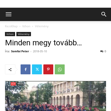
Kezdőlap
Itthon
Vélemény
Itthon
Vélemény
Minden megy tovább…
Írta:
Somfai Peter
-
2018-05-10
0