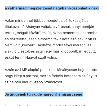
a kétharmad megszerzését nagyban köszönhetik neki
.
Aztán mindennél többet mondott a pártok „sajátos
tiltakozása”. Ahányan voltak, a városnak annyi pontján
tettek „maguk között” esküt, aztán bementek a terembe,
és tiszteletteljesen elmormolták a kötelező esküt ott is.
Nem volt „kedvük” Hadházy-módra távol maradni az
alakuló üléstől, és aztán egy másik időpontban, együtt,
esküt tenni. Nagyot szólt volna.
Aztán az LMP alapító politikusa látványosan bejelentette,
hogy kilép a pártból, mert a frakció befogadta az Együtt
színeiben indult Szabó Szabolcsot.
Jó ürügynek tűnik, de nagyon hamisan cseng.