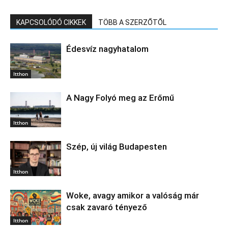
KAPCSOLÓDÓ CIKKEK
TÖBB A SZERZŐTŐL
Édesvíz nagyhatalom
Itthon
A Nagy Folyó meg az Erőmű
Itthon
Szép, új világ Budapesten
Itthon
Woke, avagy amikor a valóság már
csak zavaró tényező
Itthon