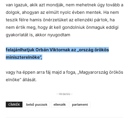
van igazuk, akik azt mondják, nem mehetnek úgy tovább a
dolgok, ahogyan az elmúlt nyolc évben mentek. Ha nem
teszik félre hamis önérzetüket az ellenzéki pártok, ha
nem értik meg, hogy át kell gondolniuk önmaguk eddigi
gyakorlatát is, akkor nyugodtam
felajánlhatjuk Orbán Viktornak az „ország örökös
miniszterelnöke”,
vagy ha éppen arra fáj majd a foga, „Magyarország örökös
elnöke” állását.
- Hirdetés -
CÍMKÉK
belső puccsok
ellenzék
parlament