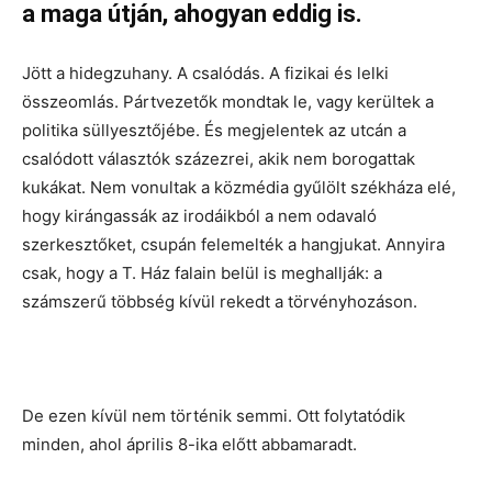
a maga útján, ahogyan eddig is.
Jött a hidegzuhany. A csalódás. A fizikai és lelki
összeomlás. Pártvezetők mondtak le, vagy kerültek a
politika süllyesztőjébe. És megjelentek az utcán a
csalódott választók százezrei, akik nem borogattak
kukákat. Nem vonultak a közmédia gyűlölt székháza elé,
hogy kirángassák az irodáikból a nem odavaló
szerkesztőket, csupán felemelték a hangjukat. Annyira
csak, hogy a T. Ház falain belül is meghallják: a
számszerű többség kívül rekedt a törvényhozáson.
De ezen kívül nem történik semmi. Ott folytatódik
minden, ahol április 8-ika előtt abbamaradt.