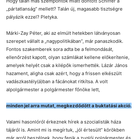
Hogy talán más szempontok miatt döntött Schiffer a
„pártatlanság” mellett? Talán új, magasabb tisztségre
pályázik ezzel? Pletyka.
Márki-Zay Péter, aki az elmúlt hetekben látványosan
szerepet vállalt a „nagypolitikában”, már panaszkodik.
Fontos szakemberek sora adta be a felmondását,
ellenőrzést kapott, olyan számlákat kellene előkerítenie,
amelyek helyét csak a kilépők ismerhették. Lázár János
hazament, aligha csak azért, hogy a frissen elkészült
vadászkastély(á)ban a fácánokat ritkítsa. A volt
alpolgármester a polgármester főnöke lett,
minden jel arra mutat, megkezdődött a buktatási akció.
Valami hasonlóról érkeznek hírek a szocialisták háza
tájáról is. Amint mi is megírtuk, „jól értesült” körökben
már arról beszélnek, hogy
fenik a zuglói polgármester és