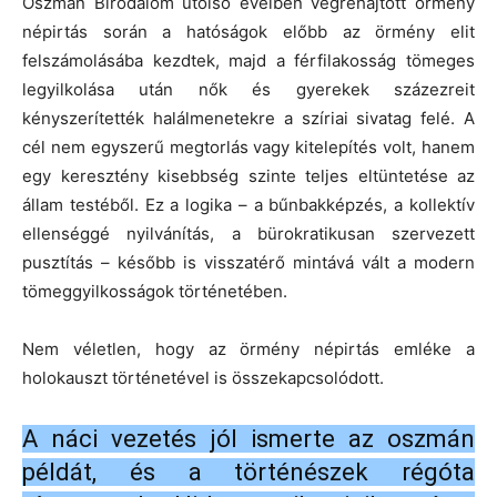
Oszmán Birodalom utolsó éveiben végrehajtott örmény
népirtás során a hatóságok előbb az örmény elit
felszámolásába kezdtek, majd a férfilakosság tömeges
legyilkolása után nők és gyerekek százezreit
kényszerítették halálmenetekre a szíriai sivatag felé. A
cél nem egyszerű megtorlás vagy kitelepítés volt, hanem
egy keresztény kisebbség szinte teljes eltüntetése az
állam testéből. Ez a logika – a bűnbakképzés, a kollektív
ellenséggé nyilvánítás, a bürokratikusan szervezett
pusztítás – később is visszatérő mintává vált a modern
tömeggyilkosságok történetében.
Nem véletlen, hogy az örmény népirtás emléke a
holokauszt történetével is összekapcsolódott.
A náci vezetés jól ismerte az oszmán
példát, és a történészek régóta