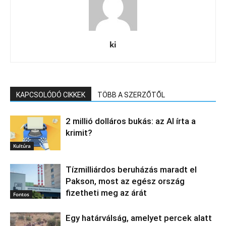
ki
KAPCSOLÓDÓ CIKKEK
TÖBB A SZERZŐTŐL
2 millió dolláros bukás: az AI írta a
krimit?
Kultúra
Tízmilliárdos beruházás maradt el
Pakson, most az egész ország
fizetheti meg az árát
Fontos
Egy határválság, amelyet percek alatt