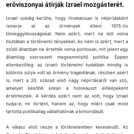
erőviszonyai átírják Izrael mozgásterét.
Izrael sokáig kerülte, hogy hivatalosan is népirtásként
ismerje el az örmények elleni 1915-ös
tömeggyilkosságokat. Nem azért, mert ne lett volna
tisztában a történelmi tényekkel, és nem is azért, mert a
zsidó államban ne értették volna pontosan, mit jelent egy
államilag szervezett megsemmisítő politika. Éppen
ellenkezőleg: az izraeli történelmi tudatban mindig is
különös súlya volt az örmény tragédiának, részben azért
is, mert a 20. század első nagy népirtásáról van szó,
amelyet később sokan a holokauszt előképeként
értelmeztek. A kérdés ezért nem az volt, hogy Izrael
tudja-e, mi történt, hanem az, hogy miért csak most
tartotta politikailag vállalhatónak a kimondását.
A válasz első része a történelemben keresendő. Az