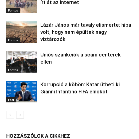
írt át az internet
Fontos
Lázár János már tavaly elismerte: hiba
volt, hogy nem épültek nagy
víztározók
Fontos
Uniós szankciók a scam centerek
ellen
Fontos
Korrupció a köbön: Katar ütheti ki
Gianni Infantino FIFA elnököt
Foci
HOZZÁSZÓLOK A CIKKHEZ