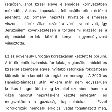
régióban, ahol Izrael eleve ellenséges környezetben
működött, Ankara kapcsolata felbecsülhetetlen értéket
jelentett. Az örmény népirtás hivatalos elismerése
viszont a török állam számára vörös vonal volt, így
Jeruzsálem következetesen a történelmi igazság és a
diplomáciai érdek közötti kényes egyensúlyozást
választotta.
Ez az egyensúly Erdogan korszakában kezdett felborulni.
A török elnök iszlamista fordulata, regionális ambíciói és
Izraellel szembeni egyre nyíltabb retorikája fokozatosan
kiüresítette a korábbi stratégiai partnerséget. A 2023-as
Hamász-támadás után Ankara már nem egyszerűen
kritikus hangot ütött meg Izraellel szemben, hanem a
gázai háborút népirtásként kezdte emlegetni, és
megszakította a gazdasági kapcsolatokat is. Ezzel
Törökország nemcsak erkölcsi vádat fogalmazott meg,