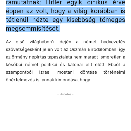
rámutatnak: Hitler egyik cinikus érve
éppen az volt, hogy a világ korábban is
tétlenül nézte egy kisebbség tömeges
megsemmisítését.
Az első világháború idején a német hadvezetés
szövetségesként jelen volt az Oszmán Birodalomban, így
az örmény népirtás tapasztalata nem maradt ismeretlen a
későbbi német politikai és katonai elit előtt. Ebből a
szempontból Izrael mostani döntése történelmi
önértelmezés is: annak kimondása, hogy
- Hirdetés -