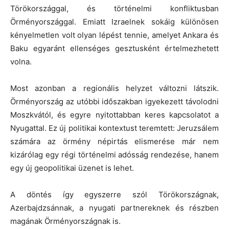
Törökországgal, és történelmi konfliktusban
Örményországgal. Emiatt Izraelnek sokáig különösen
kényelmetlen volt olyan lépést tennie, amelyet Ankara és
Baku egyaránt ellenséges gesztusként értelmezhetett
volna.
Most azonban a regionális helyzet változni látszik.
Örményország az utóbbi időszakban igyekezett távolodni
Moszkvától, és egyre nyitottabban keres kapcsolatot a
Nyugattal. Ez új politikai kontextust teremtett: Jeruzsálem
számára az örmény népirtás elismerése már nem
kizárólag egy régi történelmi adósság rendezése, hanem
egy új geopolitikai üzenet is lehet.
A döntés így egyszerre szól Törökországnak,
Azerbajdzsánnak, a nyugati partnereknek és részben
magának Örményországnak is.