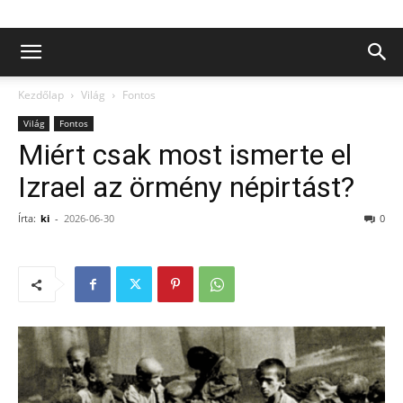
Kezdőlap
Világ
Fontos
Világ
Fontos
Miért csak most ismerte el
Izrael az örmény népirtást?
Írta:
ki
-
2026-06-30
0