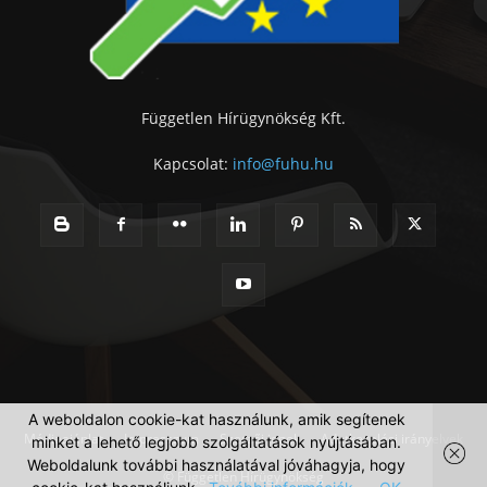
Független Hírügynökség Kft.
Kapcsolat:
info@fuhu.hu
A weboldalon cookie-kat használunk, amik segítenek
Médiaajánlat
Impresszum
Szerzői jogok
Adatkezelési irányelvek
minket a lehető legjobb szolgáltatások nyújtásában.
Weboldalunk további használatával jóváhagyja, hogy
© Független Hírügynökség