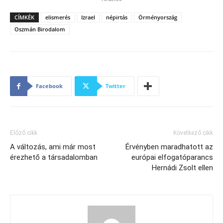
CÍMKÉK
elismerés
Izrael
népirtás
Örményország
Oszmán Birodalom
Facebook
Twitter
Előző cikk
Következő cikk
A változás, ami már most
Érvényben maradhatott az
érezhető a társadalomban
európai elfogatóparancs
Hernádi Zsolt ellen