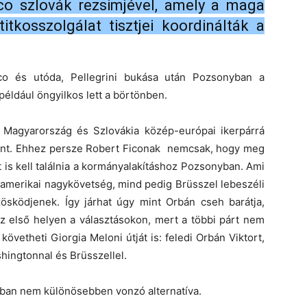
co szlovák rezsimjével, amely a maga
itkosszolgálat tisztjei koordinálták a
Fico és utóda, Pellegrini bukása után Pozsonyban a
éldául öngyilkos lett a börtönben.
 Magyarország és Szlovákia közép-európai ikerpárrá
erint. Ehhez persze Robert Ficonak nemcsak, hogy meg
t is kell találnia a kormányalakításhoz Pozsonyban. Ami
amerikai nagykövetség, mind pedig Brüsszel lebeszéli
zösködjenek. Így járhat úgy mint Orbán cseh barátja,
az első helyen a választásokon, mert a többi párt nem
 követheti Giorgia Meloni útját is: feledi Orbán Viktort,
hingtonnal és Brüsszellel.
ában nem különösebben vonzó alternatíva.