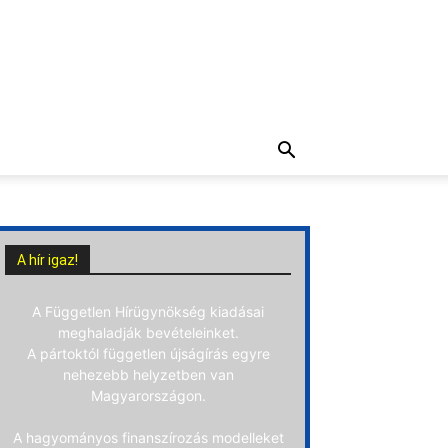
A hír igaz!
A Független Hírügynökség kiadásai
meghaladják bevételeinket.
A pártoktól független újságírás egyre
nehezebb helyzetben van
Magyarországon.
A hagyományos finanszírozás modelleket