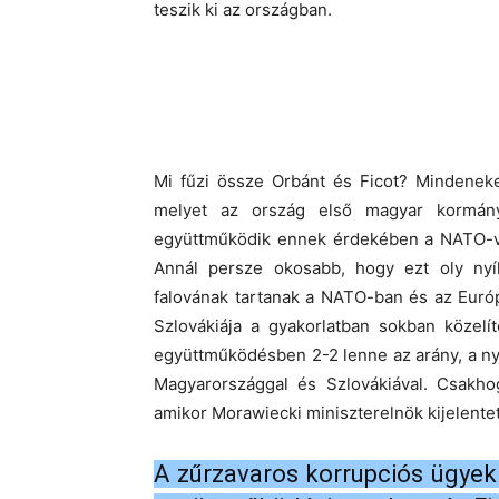
teszik ki az országban.
Mi fűzi össze Orbánt és Ficot? Mindeneke
melyet az ország első magyar kormányf
együttműködik ennek érdekében a NATO-val
Annál persze okosabb, hogy ezt oly nyílt
falovának tartanak a NATO-ban és az Euró
Szlovákiája a gyakorlatban sokban közelí
együttműködésben 2-2 lenne az arány, a n
Magyarországgal és Szlovákiával. Csakho
amikor Morawiecki miniszterelnök kijelente
A zűrzavaros korrupciós ügyek