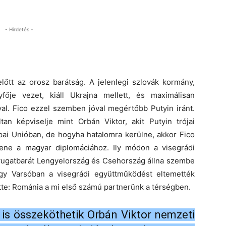
- Hirdetés -
lőtt az orosz barátság. A jelenlegi szlovák kormány,
ője vezet, kiáll Ukrajna mellett, és maximálisan
. Fico ezzel szemben jóval megértőbb Putyin iránt.
an képviselje mint Orbán Viktor, akit Putyin trójai
pai Unióban, de hogyha hatalomra kerülne, akkor Fico
tene a magyar diplomáciához. Ily módon a visegrádi
yugatbarát Lengyelország és Csehország állna szembe
gy Varsóban a visegrádi együttműködést eltemették
tte: Románia a mi első számú partnerünk a térségben.
 is összeköthetik Orbán Viktor nemzeti