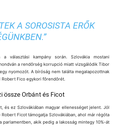
TEK A SOROSISTA ERŐK
ÉGÜNKBEN.”
a a választási kampány során. Szlovákia mostani
 mondván a rendőrség korrupció miatt vizsgálódik Tibor
t egy nyomozót. A bíróság nem találta megalapozottnak
ől Robert Fico egykori főrendőrét.
i össze Orbánt és Ficot
t, és ez Szlovákiában magyar ellenességet jelent. Jól
re Robert Ficot támogatja Szlovákiában, ahol már régóta
a parlamentben, akik pedig a lakosság mintegy 10%-át