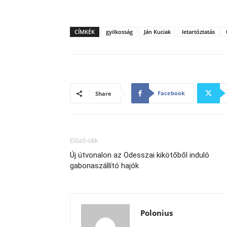
CÍMKÉK
gyilkosság
Ján Kuciak
letartóztatás
Facebook
Share
Előző cikk
Új útvonalon az Odesszai kikötőből induló
gabonaszállító hajók
Polonius