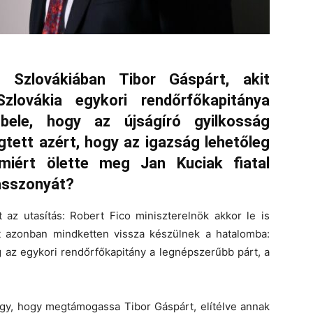
k Szlovákiában Tibor Gáspárt, akit
Szlovákia egykori rendőrfőkapitánya
bele, hogy az újságíró gyilkosság
ett azért, hogy az igazság lehetőleg
miért ölette meg Jan Kuciak fiatal
asszonyát?
t az utasítás: Robert Fico miniszterelnök akkor le is
t azonban mindketten vissza készülnek a hatalomba:
g az egykori rendőrfőkapitány a legnépszerűbb párt, a
ügy, hogy megtámogassa Tibor Gáspárt, elítélve annak