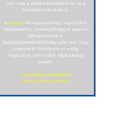
nem csak a politika lehetetleníti el, de a
társadalmi kihívások is.
A
fuhu.hu
fennmaradásához, hosszútávú
működéséhez, szerkesztőségünk rászorul
támogatásotokra.
Segítségetekkel lehetőség nyílik arra, hogy
munkánkat továbbra is az eddig
megszokott színvonalon végezhessük
tovább.
Ide kattintva megtalálod
bankszámlaszámunkat!