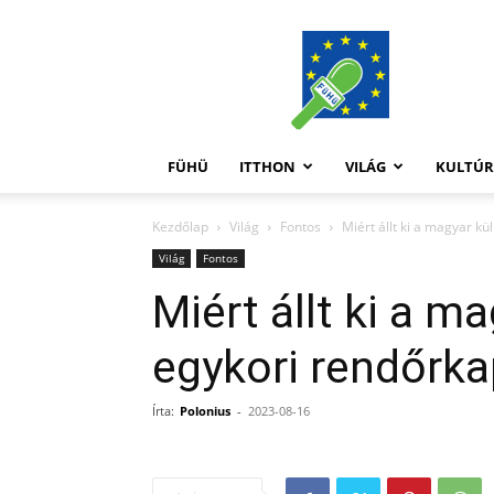
FüHü
FÜHÜ
ITTHON
VILÁG
KULTÚ
Kezdőlap
Világ
Fontos
Miért állt ki a magyar kü
Világ
Fontos
Miért állt ki a m
egykori rendőrka
Írta:
Polonius
-
2023-08-16