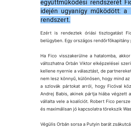
együttműködési rendszerét Fi
idején ugyanígy működött: a t
rendszert.
Ezért is rendeztek óriási tisztogatást 
belügyben. Egy országos rendőrfőkapitány p
Ha Fico visszakerülne a hatalomba, akkor
változhatna Orbán Viktor elképzelései sz
kellene nyernie a választást, de partnereke
nem lesz könnyű, különösen, hogy mind az 
a szlovák pártokat arról, hogy Ficóval kö
Andrej Babis, akinek pártja hiába végzett 
vállalta vele a koalíciót. Robert Fico persze
és maximálisan jó kapcsolatra törekszik Was
Végülis Orbán sorsa a Putyin barát zsákutc