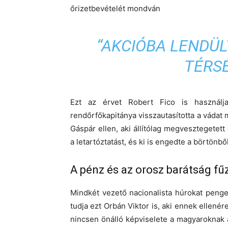
őrizetbevételét mondván
“AKCIÓBA LENDÜL
TÉRS
Ezt az érvet Robert Fico is használj
rendőrfőkapitánya visszautasította a vádat
Gáspár ellen, aki állítólag megvesztegetet
a letartóztatást, és ki is engedte a börtönb
A pénz és az orosz barátság fűz
Mindkét vezető nacionalista húrokat penge
tudja ezt Orbán Viktor is, aki ennek ellené
nincsen önálló képviselete a magyaroknak 