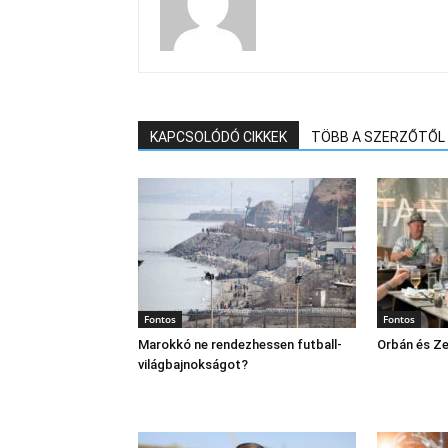
KAPCSOLÓDÓ CIKKEK
TÖBB A SZERZŐTŐL
Fontos
Fontos
Marokkó ne rendezhessen futball-
Orbán és Ze
világbajnokságot?