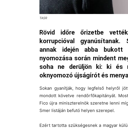
TASR
Rövid időre őrizetbe vetté
korrupcióval gyanúsítanak. 
annak idején abba bukott 
nyomozása során mindent megt
soha ne derüljön ki: ki és 
oknyomozó újságírót és meny
Sokan gyanítják, hogy legfelső helyről jöt
mondott követve rendőrfőkapitányát. Mos
Fico újra miniszterelnök szeretne lenni mí
Smer listáján befutó helyen szerepel.
Ezért tartotta szükségesnek a magyar kül