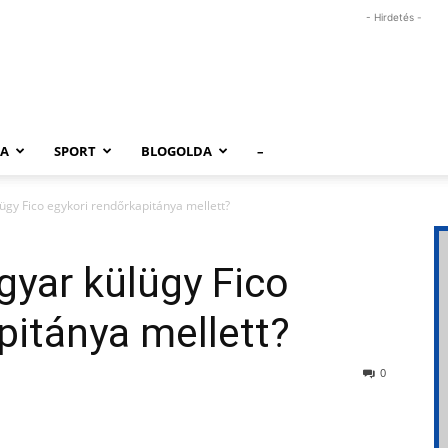
- Hirdetés -
RA
SPORT
BLOGOLDA
–
lügy Fico egykori rendőrkapitánya mellett?
agyar külügy Fico
pitánya mellett?
0