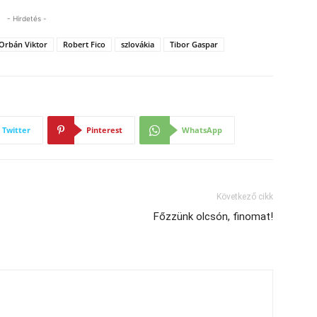
- Hirdetés -
Orbán Viktor
Robert Fico
szlovákia
Tibor Gaspar
Twitter
Pinterest
WhatsApp
Következő cikk
Főzzünk olcsón, finomat!