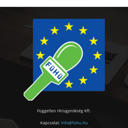
Független Hírügynökség Kft.
Kapcsolat:
info@fuhu.hu