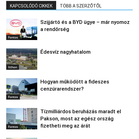
KAPCSOLÓDÓ CIKKEK
TÖBB A SZERZŐTŐL
Szijjártó és a BYD ügye – már nyomoz
a rendőrség
Fontos
Édesvíz nagyhatalom
Itthon
Hogyan működött a fideszes
cenzúrarendszer?
Fontos
Tízmilliárdos beruházás maradt el
Pakson, most az egész ország
fizetheti meg az árát
Fontos