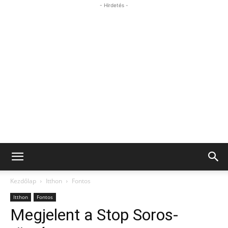
- Hirdetés -
Kezdőlap
Itthon
Fontos
Itthon
Fontos
Megjelent a Stop Soros-