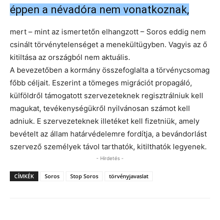
éppen a névadóra nem vonatkoznak,
mert – mint az ismertetőn elhangzott – Soros eddig nem
csinált törvénytelenséget a menekültügyben. Vagyis az ő
kitiltása az országból nem aktuális.
A bevezetőben a kormány összefoglalta a törvénycsomag
főbb céljait. Eszerint a tömeges migrációt propagáló,
külföldről támogatott szervezeteknek regisztrálniuk kell
magukat, tevékenységükről nyilvánosan számot kell
adniuk. E szervezeteknek illetéket kell fizetniük, amely
bevételt az állam határvédelemre fordítja, a bevándorlást
szervező személyek távol tarthatók, kitilthatók legyenek.
- Hirdetés -
CÍMKÉK
Soros
Stop Soros
törvényjavaslat