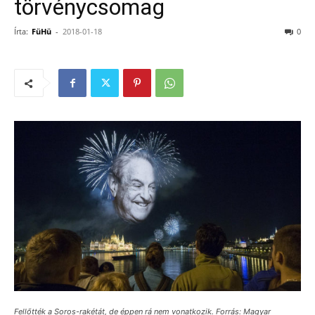
törvénycsomag
Írta:
FüHü
-
2018-01-18
0
Fellőtték a Soros-rakétát, de éppen rá nem vonatkozik. Forrás: Magyar