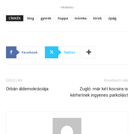
- Hirdetés -
CÍMKÉK
blog
gyerek
huppa
mónika
török
újság
Facebook
Twitter
Előző cikk
Következő cikk
Orbán áldemokráciája
Zugló: már két kocsira is
kérhetnek ingyenes parkolást