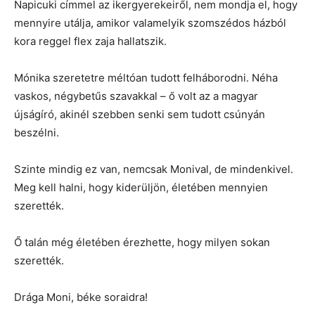
Napicuki címmel az ikergyerekeiről, nem mondja el, hogy
mennyire utálja, amikor valamelyik szomszédos házból
kora reggel flex zaja hallatszik.
Mónika szeretetre méltóan tudott felháborodni. Néha
vaskos, négybetűs szavakkal – ő volt az a magyar
újságíró, akinél szebben senki sem tudott csúnyán
beszélni.
Szinte mindig ez van, nemcsak Monival, de mindenkivel.
Meg kell halni, hogy kiderüljön, életében mennyien
szerették.
Ő talán még életében érezhette, hogy milyen sokan
szerették.
Drága Moni, béke soraidra!