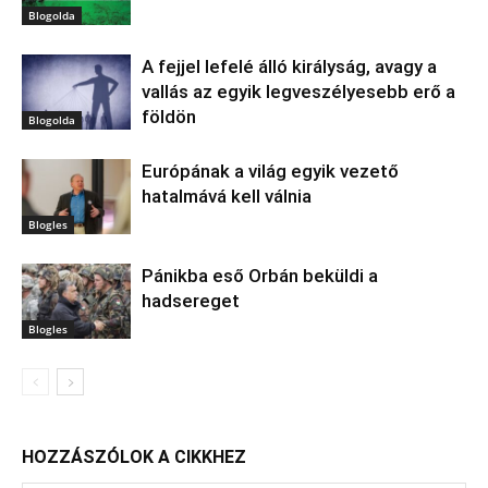
Blogolda
A fejjel lefelé álló királyság, avagy a
vallás az egyik legveszélyesebb erő a
földön
Blogolda
Európának a világ egyik vezető
hatalmává kell válnia
Blogles
Pánikba eső Orbán beküldi a
hadsereget
Blogles
HOZZÁSZÓLOK A CIKKHEZ