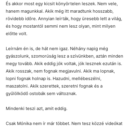
És akkor most egy kicsit könyörtelen leszek. Nem vele,
hanem magunkkal. Akik még itt maradtunk hosszabb,
rövidebb időre. Annyian leírták, hogy üresebb lett a világ,
és hogy mostantól semmi nem lesz olyan, mint milyen
előtte volt.
Leírnám én is, de hát nem igaz. Néhány napig még
gyászolunk, szomorúság lesz a szívünkben, aztán minden
megy tovább. Akik eddig jók voltak, jók lesznek ezután is.
Akik rosszak, nem fognak megjavulni. Akik ma lopnak,
lopni fognak holnap is. Hazudni, mellébeszélni,
maszatolni. Akik szerettek, szeretni fognak és a
gyűlölködő ostobák sem változnak.
Mindenki teszi azt, amit eddig.
Csak Mónika nem ír már többet. Nem tesz közzé videókat