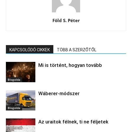
Föld S. Péter
KAPCSOLÓDÓ CIKKEK
TÖBB A SZERZŐTŐL
Mi is történt, hogyan tovább
Blogolda
Wáberer-módszer
Blogolda
Az uraitok félnek, ti ne féljetek