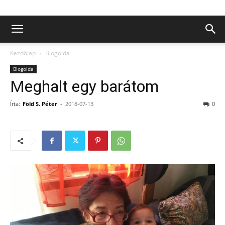
Kezdőlap
Blogolda
Blogolda
Meghalt egy barátom
Írta:
Föld S. Péter
-
2018-07-13
0