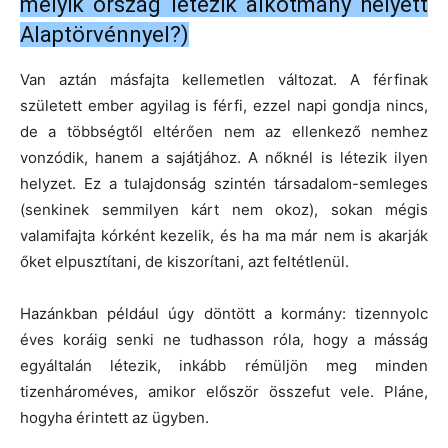
melyik ország létezik alkotmány helyett
Alaptörvénnyel?)
Van aztán másfajta kellemetlen változat. A férfinak
született ember agyilag is férfi, ezzel napi gondja nincs,
de a többségtől eltérően nem az ellenkező nemhez
vonzódik, hanem a sajátjához. A nőknél is létezik ilyen
helyzet. Ez a tulajdonság szintén társadalom-semleges
(senkinek semmilyen kárt nem okoz), sokan mégis
valamifajta kórként kezelik, és ha ma már nem is akarják
őket elpusztítani, de kiszorítani, azt feltétlenül.
Hazánkban például úgy döntött a kormány: tizennyolc
éves koráig senki ne tudhasson róla, hogy a másság
egyáltalán létezik, inkább rémüljön meg minden
tizenhároméves, amikor először összefut vele. Pláne,
hogyha érintett az ügyben.