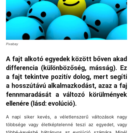
Pixabay
A fajt alkotó egyedek között bőven akad
differencia (különbözőség, másság). Ez
a fajt tekintve pozitív dolog, mert segíti
a hosszútávú alkalmazkodást, azaz a faj
fennmaradását a változó körülmények
ellenére (lásd: evolúció).
A napi siker kevés, a véletlenszerű változások nagy
többsége vagy életképtelenné teszi az egyedet, vagy
többé-kevésbé hátrányos az evolúció számára. Minél