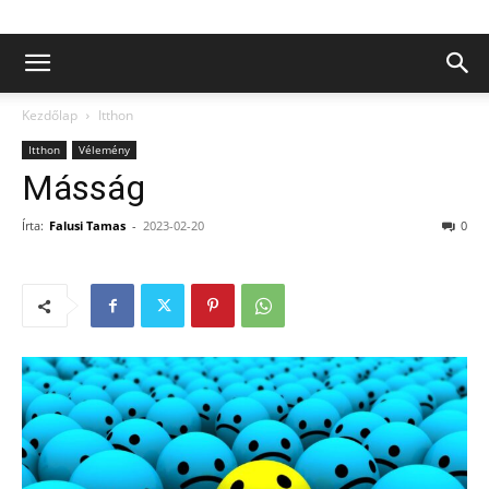
Kezdőlap
Itthon
Itthon
Vélemény
Másság
Írta:
Falusi Tamas
-
2023-02-20
0