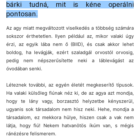
bárki tudná, mit is kéne operálni
pontosan.
Az agy miatt megváltozott viselkedés a többség számára
sokszor érthetetlen. Ilyen például az, mikor valaki úgy
érzi, az egyik lába nem ő (BIID), és csak akkor lehet
boldog, ha levágják, ezért szaladgál orvostól orvosig,
pedig nem népszerűsítette neki a láblevágást az
óvodában senki.
Léteznek további, az egyén életét megkeserítő típusok.
Ha valaki külsőleg fiúnak néz ki, de az agya azt mondja,
hogy te lány vagy, borzasztó helyzetbe kényszerül,
ugyanis sok társadalom nem hisz neki. Hehe, mondja a
társadalom, ez mekkora hülye, hiszen csak a vak nem
látja, hogy fiú! Nekem hatvanötös íkúm van, s mégis
ránézésre felismerem.