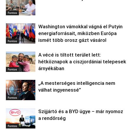
Fontos
Washington vámokkal vágná el Putyin
energiaforrásait, miközben Európa
ismét több orosz gázt vásárol
Fontos
A vécé is tiltott terület lett:
hétköznapok a ciszjordániai telepesek
árnyékában
Fontos
„A mesterséges intelligencia nem
válhat ingyenessé”
Fontos
Szijjártó és a BYD ügye – már nyomoz
a rendőrség
Fontos