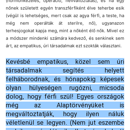
(hormonkezelés, operáció, névváltoztatás), és ha egy
nőnek született egyén transzférfiként élve teherbe esik
(végül is lehetséges, mert csak az agya férfi, a teste, ha
még nem operálták át sterilre, nő), ugyanazon
terhesjogokat kapja meg, mint a nőként élő nők. Mivel ez
a módszer mindenki számára kedvező, és senkinek sem
árt, az empatikus, úri társadalmak ezt szokták választani.
Kevésbé empatikus, közel sem úri
társadalmak segítés helyett
felháborodnak, és hónapokig képesek
olyan hülyeségen rugózni, micsoda
dolog, hogy férfi szül! Egyes országok
még az Alaptörvényüket is
megváltoztatják, hogy ilyen náluk
véletlenül se legyen. (Nem jut eszembe