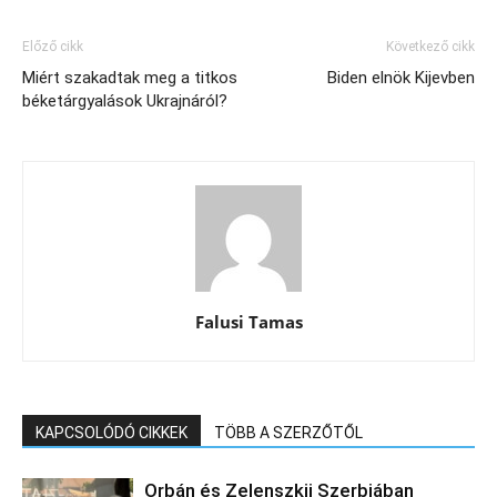
Előző cikk
Következő cikk
Miért szakadtak meg a titkos
Biden elnök Kijevben
béketárgyalások Ukrajnáról?
Falusi Tamas
KAPCSOLÓDÓ CIKKEK
TÖBB A SZERZŐTŐL
Orbán és Zelenszkij Szerbiában