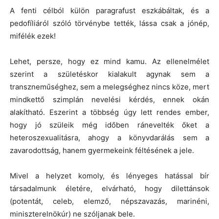
A fenti célból külön paragrafust eszkábáltak, és a
pedofíliáról szóló törvénybe tették, lássa csak a jónép,
mifélék ezek!
Lehet, persze, hogy ez mind kamu. Az ellenelmélet
szerint a születéskor kialakult agynak sem a
transzneműséghez, sem a melegséghez nincs köze, mert
mindkettő szimplán nevelési kérdés, ennek okán
alakítható. Eszerint a többség úgy lett rendes ember,
hogy jó szüleik még időben ránevelték őket a
heteroszexualitásra, ahogy a könyvdarálás sem a
zavarodottság, hanem gyermekeink féltésének a jele.
Mivel a helyzet komoly, és lényeges hatással bír
társadalmunk életére, elvárható, hogy dilettánsok
(potentát, celeb, elemző, népszavazás, marinéni,
miniszterelnökúr) ne szóljanak bele.