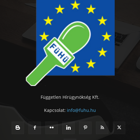
Független Hírügynökség Kft.
Kapcsolat:
info@fuhu.hu