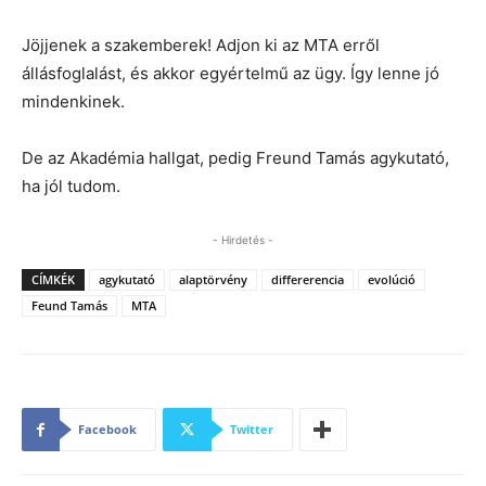
Jöjjenek a szakemberek! Adjon ki az MTA erről
állásfoglalást, és akkor egyértelmű az ügy. Így lenne jó
mindenkinek.
De az Akadémia hallgat, pedig Freund Tamás agykutató,
ha jól tudom.
- Hirdetés -
CÍMKÉK
agykutató
alaptörvény
differerencia
evolúció
Feund Tamás
MTA
Facebook
Twitter