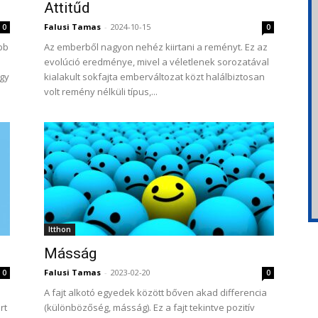
Attitűd
Falusi Tamas
-
2024-10-15
0
0
bb
Az emberből nagyon nehéz kiirtani a reményt. Ez az
evolúció eredménye, mivel a véletlenek sorozatával
ogy
kialakult sokfajta emberváltozat közt halálbiztosan
volt remény nélküli típus,...
Itthon
Másság
Falusi Tamas
-
2023-02-20
0
0
A fajt alkotó egyedek között bőven akad differencia
rt
(különbözőség, másság). Ez a fajt tekintve pozitív