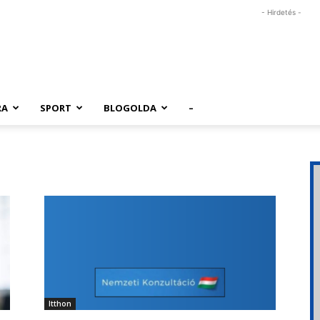
- Hirdetés -
RA
SPORT
BLOGOLDA
–
Itthon