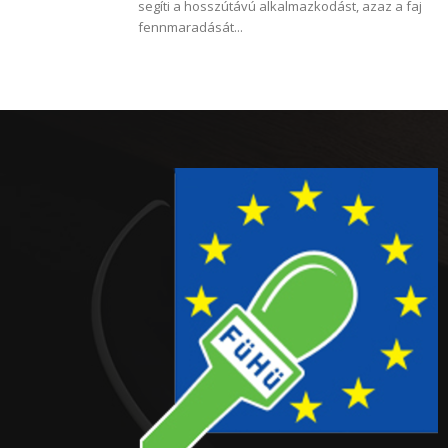
segíti a hosszútávú alkalmazkodást, azaz a faj
fennmaradását...