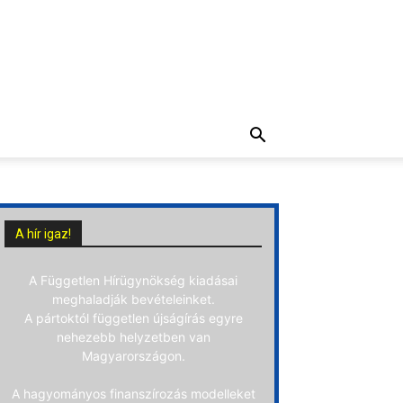
A hír igaz!
A Független Hírügynökség kiadásai
meghaladják bevételeinket.
A pártoktól független újságírás egyre
nehezebb helyzetben van
Magyarországon.
A hagyományos finanszírozás modelleket