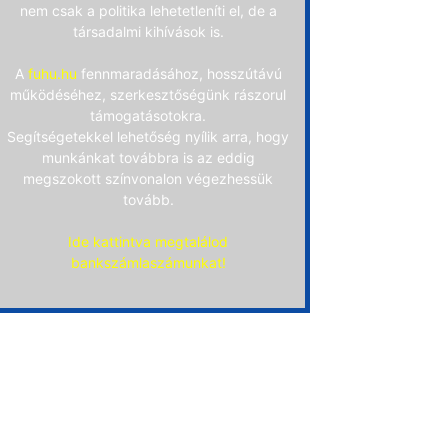
nem csak a politika lehetetleníti el, de a
társadalmi kihívások is.
A
fuhu.hu
fennmaradásához, hosszútávú
működéséhez, szerkesztőségünk rászorul
támogatásotokra.
Segítségetekkel lehetőség nyílik arra, hogy
munkánkat továbbra is az eddig
megszokott színvonalon végezhessük
tovább.
Ide kattintva megtalálod
bankszámlaszámunkat!