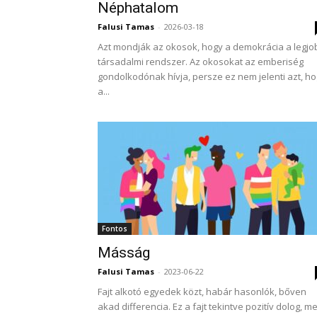
Néphatalom
Falusi Tamas
-
2026-03-18
Azt mondják az okosok, hogy a demokrácia a legjo
társadalmi rendszer. Az okosokat az emberiség
gondolkodónak hívja, persze ez nem jelenti azt, h
a...
Fontos
Másság
Falusi Tamas
-
2023-06-22
Fajt alkotó egyedek közt, habár hasonlók, bőven
akad differencia. Ez a fajt tekintve pozitív dolog, me