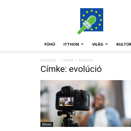
FüHü
FÜHÜ
ITTHON
VILÁG
KULTÚ
Kezdőlap
Címkék
Evolúció
Címke: evolúció
Itthon