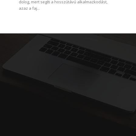
dolog, mert segíti a hosszútávú alkalmazkodást,
azaz a faj...