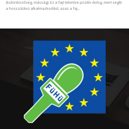
(különbözőség, másság). Ez a fajt tekintve pozitív dolog, mert segíti
a hosszútávú alkalmazkodást, azaz a faj...