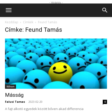
- Hirdetés -
Kezdőlap
Címkék
Feund Tamás
Címke: Feund Tamás
Itthon
Másság
Falusi Tamas
-
2023-02-20
0
A fajt alkotó egyedek között bőven akad differencia