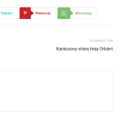
Twitter
Pinterest
WhatsApp
Következő cikk
Karácsony vitára hívja Orbánt