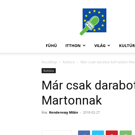
FüHü
FÜHÜ
ITTHON
VILÁG
KULTÚ
Kezdőlap
Kultúra
Már csak darabot kell találni M
Kultúra
Már csak darabot 
Martonnak
Írta:
Kenderessy Milán
-
2018-02-27