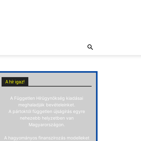
A hír igaz!
A Független Hírügynökség kiadásai
meghaladják bevételeinket.
A pártoktól független újságírás egyre
nehezebb helyzetben van
Magyarországon.
A hagyományos finanszírozás modelleket