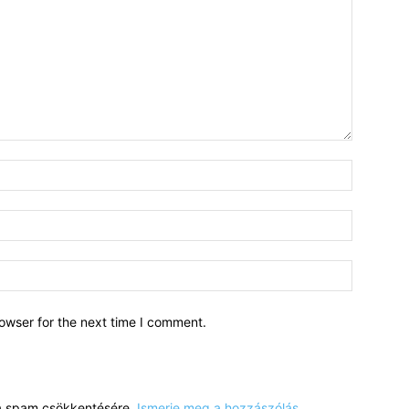
owser for the next time I comment.
a a spam csökkentésére.
Ismerje meg a hozzászólás