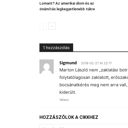
Lomant? Az amerikai álom és az
önámítás legkegyetlenebb tükre
1 hozzászólás
Sigmund
2018-02-27 At 22:17
Marton László nem „zaklatási bot
folytatólagosan zaklatott, erősza
bocsánatkérés meg nem arra vall, 
kiderült.
Válasz
HOZZÁSZÓLOK A CIKKHEZ