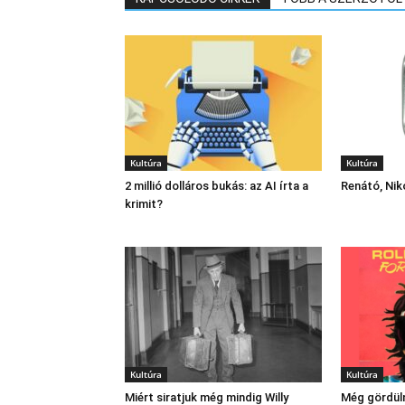
Kultúra
Kultúra
2 millió dolláros bukás: az AI írta a
Renátó, Niko
krimit?
Kultúra
Kultúra
Miért siratjuk még mindig Willy
Még gördül