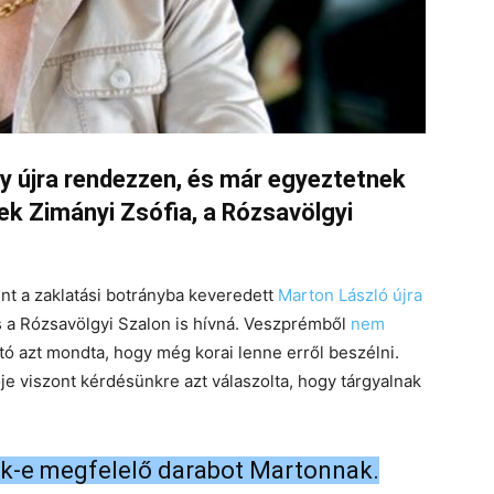
gy újra rendezzen, és már egyeztetnek
ek Zimányi Zsófia, a Rózsavölgyi
nt a zaklatási botrányba keveredett
Marton László újra
s a Rózsavölgyi Szalon is hívná. Veszprémből
nem
tó azt mondta, hogy még korai lenne erről beszélni.
je viszont kérdésünkre azt válaszolta, hogy tárgyalnak
nak-e megfelelő darabot Martonnak.