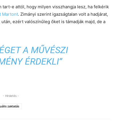
 tart-e attól, hogy milyen visszhangja lesz, ha felkérik
t Martont
. Zimányi szerint igazságtalan volt a hadjárat,
k után, ezért valószínűleg őket is támadják majd, de a
ÉGET A MŰVÉSZI
MÉNY ÉRDEKLI”
- Hirdetés -
uális zaklatás