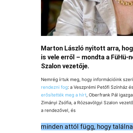
Marton László nyitott arra, ho
is vele erről – mondta a FüHü-n
Szalon vezetője.
Nemrég írtuk meg, hogy információink szeri
rendezni fog
: a Veszprémi Petőfi Színház é
erősítették meg a hírt
, Oberfrank Pál igazga
Zimányi Zsófia, a Rózsavölgyi Szalon vezető
a rendezővel, és
minden attól függ, hogy talál