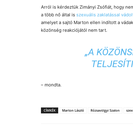
Arról is kérdeztük Zimányi Zsófiát, hogy nem
a több nő által is
szexuális zaklatással vádol
amelyet a sajtó Marton ellen indított a váda
közönség reakciójától nem tart.
„A KÖZÖNS
TELJESÍT
– mondta.
CÍMKÉK
Marton László
Rózsavölgyi Szalon
szex