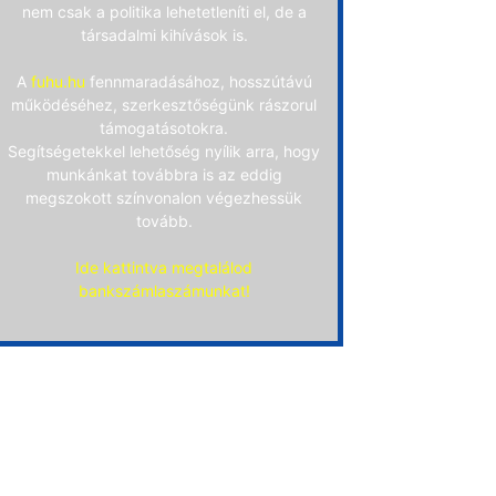
nem csak a politika lehetetleníti el, de a
társadalmi kihívások is.
A
fuhu.hu
fennmaradásához, hosszútávú
működéséhez, szerkesztőségünk rászorul
támogatásotokra.
Segítségetekkel lehetőség nyílik arra, hogy
munkánkat továbbra is az eddig
megszokott színvonalon végezhessük
tovább.
Ide kattintva megtalálod
bankszámlaszámunkat!