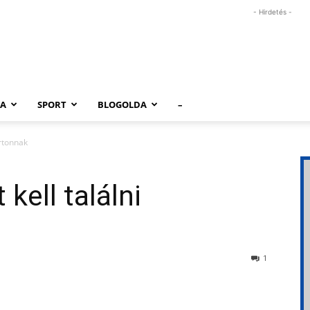
- Hirdetés -
RA
SPORT
BLOGOLDA
–
artonnak
kell találni
1