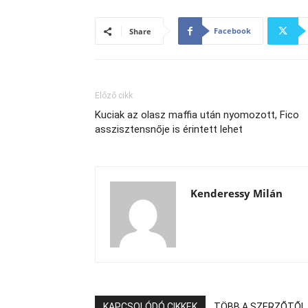
Facebook
Share
Előző cikk
Kuciak az olasz maffia után nyomozott, Fico
asszisztensnője is érintett lehet
Kenderessy Milán
KAPCSOLÓDÓ CIKKEK
TÖBB A SZERZŐTŐL