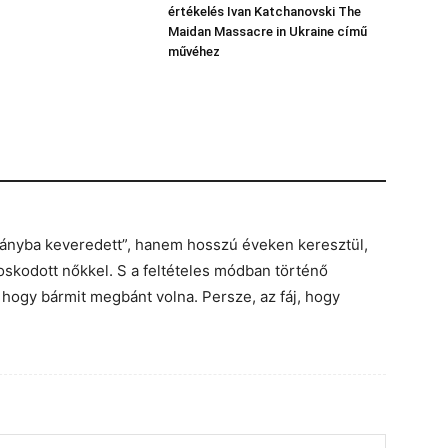
értékelés Ivan Katchanovski The
Maidan Massacre in Ukraine című
művéhez
rányba keveredett”, hanem hosszú éveken keresztül,
koskodott nőkkel. S a feltételes módban történő
hogy bármit megbánt volna. Persze, az fáj, hogy