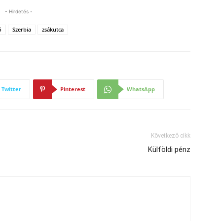
- Hirdetés -
ó
Szerbia
zsákutca
Twitter
Pinterest
WhatsApp
Következő cikk
Külföldi pénz