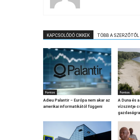
KAPCSOLÓDÓ CIKKEK
TÖBB A SZERZŐTŐL
Fontos
Fontos
Adieu Palantir – Európa nem akar az
A Duna és a
amerikai informatikától függeni
vízszintje 
gazdaságra