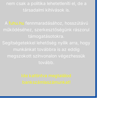
nem csak a politika lehetetleníti el, de a
társadalmi kihívások is.
A
fuhu.hu
fennmaradásához, hosszútávú
működéséhez, szerkesztőségünk rászorul
támogatásotokra.
Segítségetekkel lehetőség nyílik arra, hogy
munkánkat továbbra is az eddig
megszokott színvonalon végezhessük
tovább.
Ide kattintva megtalálod
bankszámlaszámunkat!