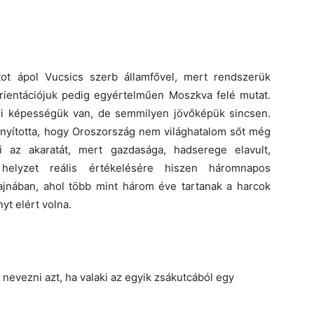
tot ápol Vucsics szerb államfővel, mert rendszerük
 orientációjuk pedig egyértelműen Moszkva felé mutat.
si képességük van, de semmilyen jövőképük sincsen.
nyította, hogy Oroszország nem világhatalom sőt még
 az akaratát, mert gazdasága, hadserege elavult,
helyzet reális értékelésére hiszen háromnapos
rajnában, ahol több mint három éve tartanak a harcok
t elért volna.
evezni azt, ha valaki az egyik zsákutcából egy