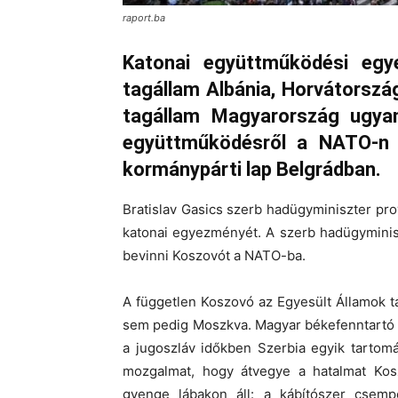
raport.ba
Katonai együttműködési eg
tagállam Albánia, Horvátorsz
tagállam Magyarország ugyan
együttműködésről a NATO-n kí
kormánypárti lap Belgrádban.
Bratislav Gasics szerb hadügyminiszter pr
katonai egyezményét. A szerb hadügyminisz
bevinni Koszovót a NATO-ba.
A független Koszovó az Egyesült Államok tá
sem pedig Moszkva. Magyar békefenntartó e
a jugoszláv időkben Szerbia egyik tartom
mozgalmat, hogy átvegye a hatalmat Kosz
gyenge lábakon áll: a kábítószer csemp