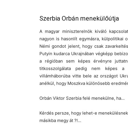
Szerbia Orbán menekülőútja
A magyar miniszterelnök kiváló kapcsola
nagyon is hasonlít egymásra, külpolitikai
Némi gondot jelent, hogy csak zavarkelté
Putyin kudarca Ukrajnában végképp bebizo
a régióban sem képes érvényre juttatni
titkosszolgálata pedig nem képes a 
villámháborúba vitte bele az országot Uk
anélkül, hogy Moszkva különösebb eredmény
Orbán Viktor Szerbia felé menekülne, ha…
Kérdés persze, hogy lehet-e menekülésnek n
másikba megy át ?!…