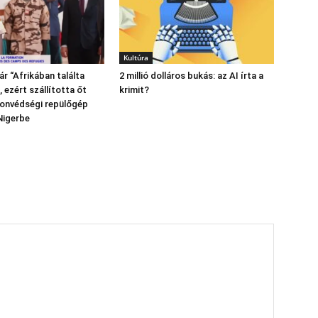
Kultúra
r “Afrikában találta
2 millió dolláros bukás: az AI írta a
 ezért szállította őt
krimit?
honvédségi repülőgép
Nigerbe