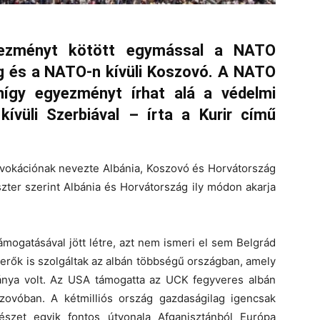
yezményt kötött egymással a NATO
ág és a NATO-n kívüli Koszovó. A NATO
így egyezményt írhat alá a védelmi
vüli Szerbiával – írta a Kurir című
ovokációnak nevezte Albánia, Koszovó és Horvátország
ter szerint Albánia és Horvátország ily módon akarja
mogatásával jött létre, azt nem ismeri el sem Belgrád
rők is szolgáltak az albán többségű országban, amely
ánya volt. Az USA támogatta az UCK fegyveres albán
ovóban. A kétmilliós ország gazdaságilag igencsak
észet egyik fontos útvonala Afganisztánból Európa