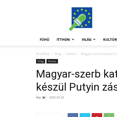
FüHü
FÜHÜ
ITTHON
VILÁG
KULTÚ
Kezdőlap
Világ
Fontos
Magyar-szerb katonai szö
Világ
Fontos
Magyar-szerb ka
készül Putyin zás
Írta:
ki
-
2025-03-23