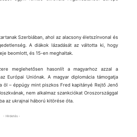
tartanak Szerbiában, ahol az alacsony életszínvonal és
gedetlenség. A diákok lázadását az váltotta ki, hogy
teje beomlott, és 15-en meghaltak.
ere meglehetősen hasonlít a magyarhoz azzal a
az Európai Uniónak. A magyar diplomácia támogatja
ga öl – éppúgy mint piszkos Fred kapitányé Rejtő Jenő
Moszkvának, nem alkalmaz szankciókat Oroszországgal
a az ukrajnai háború kitörése óta.
- Hirdetés -