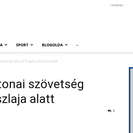
- Hirdetés -
RA
SPORT
BLOGOLDA
–
vetség készül Putyin zászlaja alatt
tonai szövetség
zlaja alatt
0