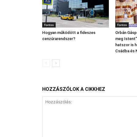
Fontos
Fontos
Hogyan működött a fideszes
Orbán Gáspá
cenzúrarendszer?
meg Istent”,
hatszor is 
Csádba és 
HOZZÁSZÓLOK A CIKKHEZ