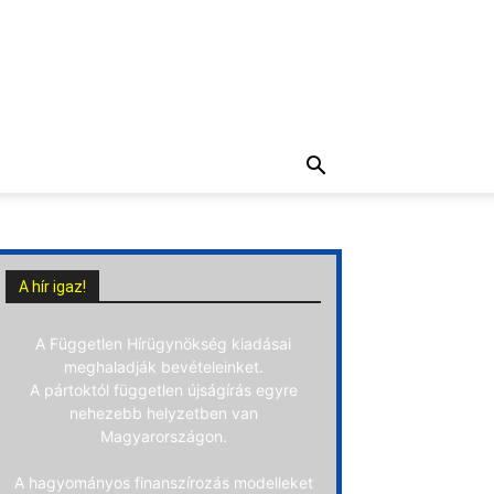
A hír igaz!
A Független Hírügynökség kiadásai
meghaladják bevételeinket.
A pártoktól független újságírás egyre
nehezebb helyzetben van
Magyarországon.
A hagyományos finanszírozás modelleket