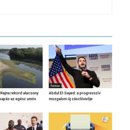
Fontos
 Rajna rekord alacsony
Abdul El‑Sayed: a progresszív
csapás az egész uniós
mozgalom új zászlóvivője