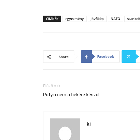
CÍMKÉK
egyezmény
jövőkép
NATO
szankci
Facebook
Share
Előző cikk
Putyin nem a békére készül
ki