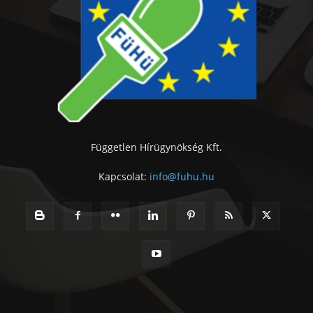
Független Hírügynökség Kft.
Kapcsolat:
info@fuhu.hu