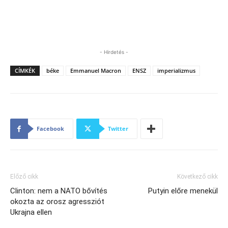
- Hirdetés -
CÍMKÉK
béke
Emmanuel Macron
ENSZ
imperializmus
Facebook
Twitter
Előző cikk
Következő cikk
Clinton: nem a NATO bővítés
Putyin előre menekül
okozta az orosz agressziót
Ukrajna ellen