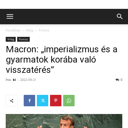
Kezdőlap
Világ
Fontos
Világ
Fontos
Macron: „imperializmus és a
gyarmatok korába való
visszatérés”
Írta:
ki
-
2022-09-21
0