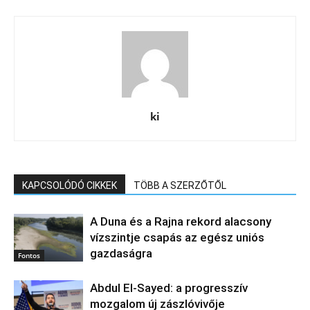
ki
KAPCSOLÓDÓ CIKKEK
TÖBB A SZERZŐTŐL
A Duna és a Rajna rekord alacsony
vízszintje csapás az egész uniós
gazdaságra
Fontos
Abdul El‑Sayed: a progresszív
mozgalom új zászlóvivője