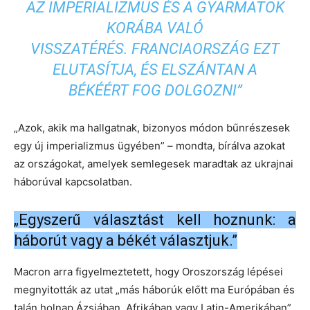
AZ IMPERIALIZMUS ÉS A GYARMATOK
KORÁBA VALÓ
VISSZATÉRÉS. FRANCIAORSZÁG EZT
ELUTASÍTJA, ÉS ELSZÁNTAN A
BÉKÉÉRT FOG DOLGOZNI”
„Azok, akik ma hallgatnak, bizonyos módon bűnrészesek
egy új imperializmus ügyében” – mondta, bírálva azokat
az országokat, amelyek semlegesek maradtak az ukrajnai
háborúval kapcsolatban.
„Egyszerű választást kell hoznunk: a
háborút vagy a békét választjuk.”
Macron arra figyelmeztetett, hogy Oroszország lépései
megnyitották az utat „más háborúk előtt ma Európában és
talán holnap Ázsiában, Afrikában vagy Latin-Amerikában”.