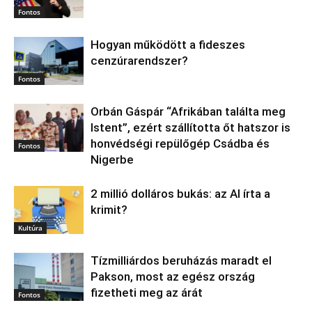
Fontos
Hogyan működött a fideszes
cenzúrarendszer?
Fontos
Orbán Gáspár “Afrikában találta meg
Istent”, ezért szállította őt hatszor is
honvédségi repülőgép Csádba és
Fontos
Nigerbe
2 millió dolláros bukás: az AI írta a
krimit?
Kultúra
Tízmilliárdos beruházás maradt el
Pakson, most az egész ország
fizetheti meg az árát
Fontos