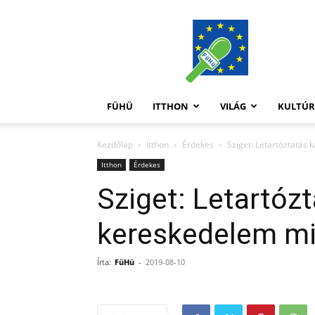
FüHü
FÜHÜ
ITTHON
VILÁG
KULTÚ
Kezdőlap
Itthon
Érdekes
Sziget: Letartóztatás
Itthon
Érdekes
Sziget: Letartózt
kereskedelem mi
Írta:
FüHü
-
2019-08-10