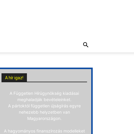
A hír igaz!
A Független Hírügynökség kiadásai
meghaladják bevételeinket.
A pártoktól független újságírás egyre
nehezebb helyzetben van
Magyarországon.
A hagyományos finanszírozás modelleket