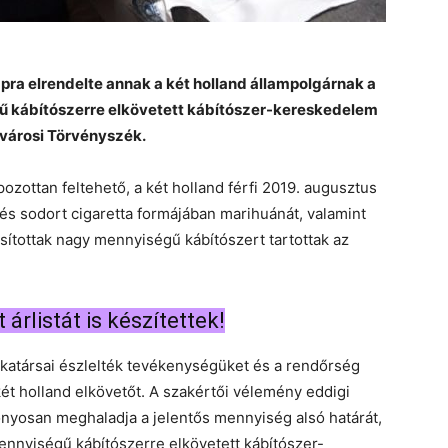
pra elrendelte annak a két holland állampolgárnak a
gű kábítószerre elkövetett kábítószer-kereskedelem
ővárosi Törvényszék.
ozottan feltehető, a két holland férfi 2019. augusztus
és sodort cigaretta formájában marihuánát, valamint
sítottak nagy mennyiségű kábítószert tartottak az
árlistát is készítettek!
katársai észlelték tevékenységüket és a rendőrség
két holland elkövetőt. A szakértői vélemény eddigi
onyosan meghaladja a jelentős mennyiség alsó határát,
ennyiségű kábítószerre elkövetett kábítószer-