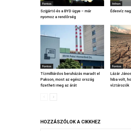
Fontos
Itthon
Szijjártó és a BYD ügye – már
Édesvíz na
nyomoz a rendőrség
Fontos
Fontos
Tízmilliárdos beruházás maradt el
Lázár János
Pakson, most az egész ország
hiba volt, 
fizetheti meg az árát
víztározók
HOZZÁSZÓLOK A CIKKHEZ