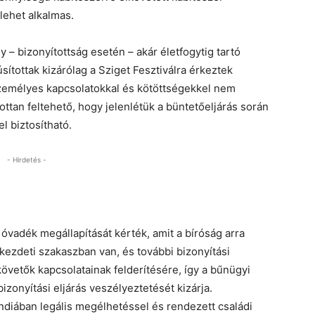
lehet alkalmas.
– bizonyítottság esetén – akár életfogytig tartó
ítottak kizárólag a Sziget Fesztiválra érkeztek
zemélyes kapcsolatokkal és kötöttségekkel nem
tan feltehető, hogy jelenlétük a büntetőeljárás során
l biztosítható.
- Hirdetés -
óvadék megállapítását kérték, amit a bíróság arra
 kezdeti szakaszban van, és további bizonyítási
övetők kapcsolatainak felderítésére, így a bűnügyi
izonyítási eljárás veszélyeztetését kizárja.
ndiában legális megélhetéssel és rendezett családi