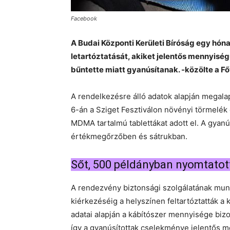
Facebook
A Budai Központi Kerületi Bíróság egy hóna
letartóztatását, akiket jelentős mennyisé
bűntette miatt gyanúsítanak. -közölte a F
A rendelkezésre álló adatok alapján megalap
6-án a Sziget Fesztiválon növényi törmelék 
MDMA tartalmú tablettákat adott el. A gyanú
értékmegőrzőben és sátrukban.
Sőt, 500 példányban nyomtatott 
A rendezvény biztonsági szolgálatának mun
kiérkezéséig a helyszínen feltartóztatták a 
adatai alapján a kábítószer mennyisége biz
így a gyanúsítottak cselekménye jelentős m