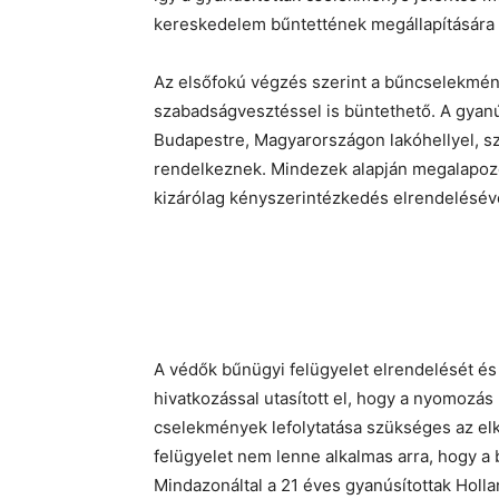
kereskedelem bűntettének megállapítására 
Az elsőfokú végzés szerint a bűncselekmény 
szabadságvesztéssel is büntethető. A gyanús
Budapestre, Magyarországon lakóhellyel, s
rendelkeznek. Mindezek alapján megalapozot
kizárólag kényszerintézkedés elrendeléséve
A védők bűnügyi felügyelet elrendelését és 
hivatkozással utasított el, hogy a nyomozás
cselekmények lefolytatása szükséges az elk
felügyelet nem lenne alkalmas arra, hogy a b
Mindazonáltal a 21 éves gyanúsítottak Holla