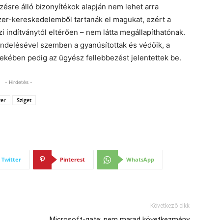
ésre álló bizonyítékok alapján nem lehet arra
szer-kereskedelemből tartanák el magukat, ezért a
i indítványtól eltérően – nem látta megállapíthatónak.
endelésével szemben a gyanúsítottak és védőik, a
kében pedig az ügyész fellebbezést jelentettek be.
- Hirdetés -
zer
Sziget
Twitter
Pinterest
WhatsApp
Következő cikk
Microsoft-gate: nem marad következmény