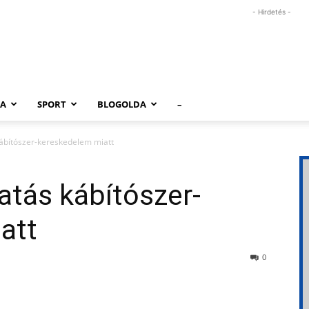
- Hirdetés -
RA
SPORT
BLOGOLDA
–
 kábítószer-kereskedelem miatt
atás kábítószer-
att
0