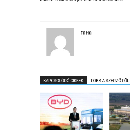
FüHü
KAPCSOLÓDÓ CIKKEK
TÖBB A SZERZŐTŐL