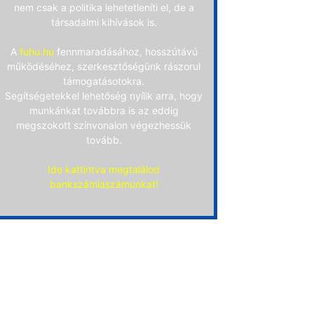
nem csak a politika lehetetleníti el, de a
társadalmi kihívások is.
A
fuhu.hu
fennmaradásához, hosszútávú
működéséhez, szerkesztőségünk rászorul
támogatásotokra.
Segítségetekkel lehetőség nyílik arra, hogy
munkánkat továbbra is az eddig
megszokott színvonalon végezhessük
tovább.
Ide kattintva megtalálod
bankszámlaszámunkat!