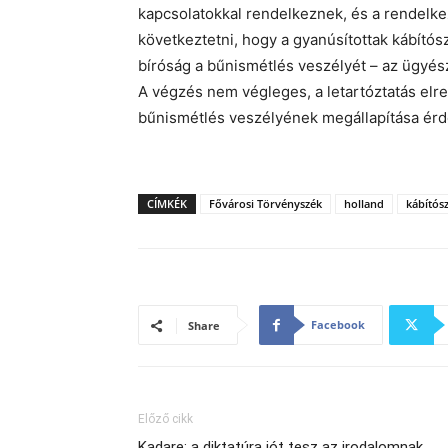
kapcsolatokkal rendelkeznek, és a rendelkez
következtetni, hogy a gyanúsítottak kábító
bíróság a bűnismétlés veszélyét – az ügyész
A végzés nem végleges, a letartóztatás elr
bűnismétlés veszélyének megállapítása érde
CÍMKÉK
Fővárosi Törvényszék
holland
kábítós
Facebook
Share
Előző cikk
Kadare: a diktatúra jót tesz az irodalomnak