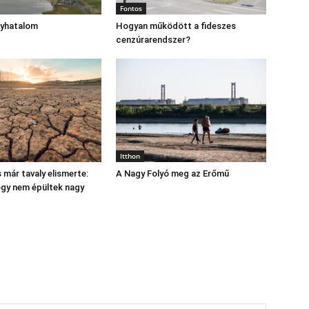
Fontos
gyhatalom
Hogyan működött a fideszes
cenzúrarendszer?
Itthon
 már tavaly elismerte:
A Nagy Folyó meg az Erőmű
hogy nem épültek nagy