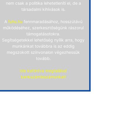
nem csak a politika lehetetleníti el, de a
társadalmi kihívások is.
A
fuhu.hu
fennmaradásához, hosszútávú
működéséhez, szerkesztőségünk rászorul
támogatásotokra.
Segítségetekkel lehetőség nyílik arra, hogy
munkánkat továbbra is az eddig
megszokott színvonalon végezhessük
tovább.
Ide kattintva megtalálod
bankszámlaszámunkat!