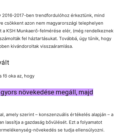
gy 2016-2017-ben trendfordulóhoz érkeztünk, mind
tve csökkent azon nem magyarországi telephelyen
et a KSH Munkaerő-felmérése elér, (még rendelkeznek
számolták fel háztartásukat. Továbbá, úgy tűnik, hogy
ebben kivándoroltak visszaáramlása.
ált
s fő oka az, hogy
 gyors növekedése megáll, majd
, amely szerint – konszenzuális értékelés alapján – a
assítja a gazdaság bővülését. Ezt a folyamatot
 termelékenység-növekedés se tudja ellensúlyozni.