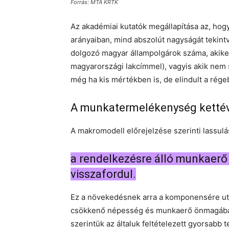
Forrás: MTA KRTK
Az akadémiai kutatók megállapítása az, ho
arányaiban, mind abszolút nagyságát tekin
dolgozó magyar állampolgárok száma, akik
magyarországi lakcímmel), vagyis akik nem 
még ha kis mértékben is, de elindult a rég
A munkatermelékenység kettév
A makromodell előrejelzése szerinti lassulá
a rendelkezésre álló munkaerő
visszafordul.
Ez a növekedésnek arra a komponensére utal
csökkenő népesség és munkaerő önmagában l
szerintük az általuk feltételezett gyorsabb