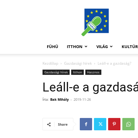
FüHü
FÜHÜ
ITTHON
VILÁG
KULTÚ
Kezdőlap
Gazdasági hírek
Leáll-e a gazdaság?
Gazdasági hírek
Itthon
Hasznos
Leáll-e a gazdas
Írta:
Bak Mihály
-
2019-11-26
Share