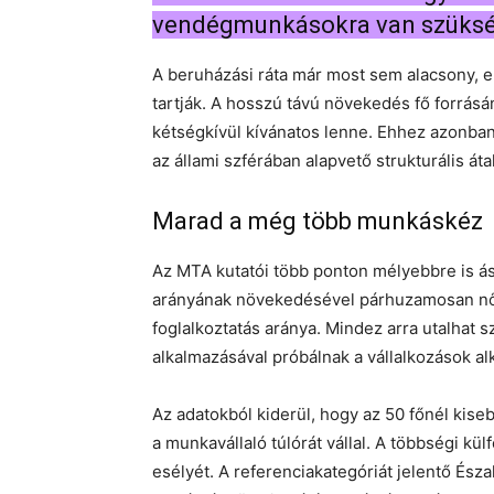
vendégmunkásokra van szüksé
A beruházási ráta már most sem alacsony, 
tartják. A hosszú távú növekedés fő forrá
kétségkívül kívánatos lenne. Ehhez azonban 
az állami szférában alapvető strukturális át
Marad a még több munkáskéz
Az MTA kutatói több ponton mélyebbre is ást
arányának növekedésével párhuzamosan nő
foglalkoztatás aránya. Mindez arra utalhat 
alkalmazásával próbálnak a vállalkozások a
Az adatokból kiderül, hogy az 50 főnél kise
a munkavállaló túlórát vállal. A többségi kül
esélyét. A referenciakategóriát jelentő És