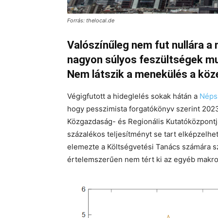
Forrás: thelocal.de
Valószínűleg nem fut nullára a
nagyon súlyos feszültségek mu
Nem látszik a menekülés a köze
Végigfutott a hideglelés sokak hátán a
Néps
hogy pesszimista forgatókönyv szerint 202
Közgazdaság- és Regionális Kutatóközpontj
százalékos teljesítményt se tart elképzelh
elemezte a Költségvetési Tanács számára 
értelemszerűen nem tért ki az egyéb makrog