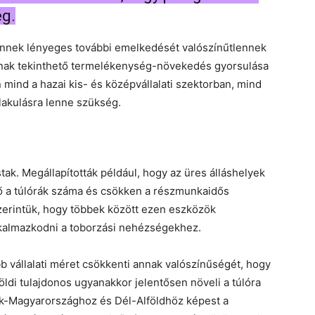
g.
ennek lényeges további emelkedését valószínűtlennek
sának tekinthető termelékenység-növekedés gyorsulása
mind a hazai kis- és középvállalati szektorban, mind
alakulásra lenne szükség.
ak. Megállapították például, hogy az üres álláshelyek
 a túlórák száma és csökken a részmunkaidős
szerintük, hogy többek között ezen eszközök
lkalmazkodni a toborzási nehézségekhez.
bb vállalati méret csökkenti annak valószínűségét, hogy
földi tulajdonos ugyanakkor jelentősen növeli a túlóra
zak-Magyarországhoz és Dél-Alföldhöz képest a