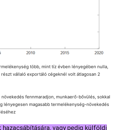
rmelékenység több, mint tíz évben lényegében nulla,
részt vállaló exportáló cégeknél volt átlagosan 2
i növekedés fennmaradjon, munkaerő-bővülés, sokkal
pedig lényegesen magasabb termelékenység-növekedés
üléséhez
 hazacsábítására, vagy pedig külföldi