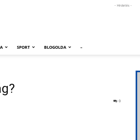
- Hirdetés -
RA
SPORT
BLOGOLDA
–
ág?
0