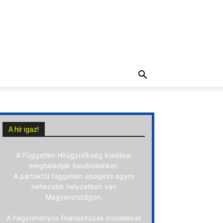
A hír igaz!
A Független Hírügynökség kiadásai
meghaladják bevételeinket.
A pártoktól független újságírás egyre
nehezebb helyzetben van
Magyarországon.
A hagyományos finanszírozás modelleket