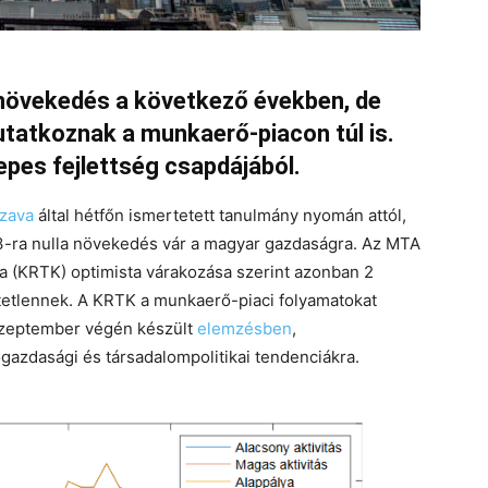
 növekedés a következő években, de
tatkoznak a munkaerő-piacon túl is.
pes fejlettség csapdájából.
zava
által hétfőn ismertetett tanulmány nyomán attól,
3-ra nulla növekedés vár a magyar gazdaságra. Az MTA
a (KRTK) optimista várakozása szerint azonban 2
etetlennek. A KRTK a munkaerő-piaci folyamatokat
szeptember végén készült
elemzésben
,
azdasági és társadalompolitikai tendenciákra.