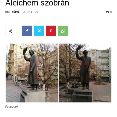
Aleichem szobrán
Írta:
FüHü
-
2019-11-26
0
Facebook