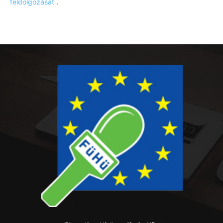
feldolgozását
.