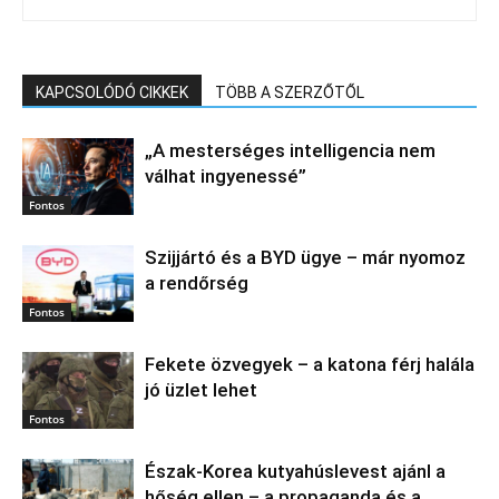
KAPCSOLÓDÓ CIKKEK
TÖBB A SZERZŐTŐL
„A mesterséges intelligencia nem
válhat ingyenessé”
Fontos
Szijjártó és a BYD ügye – már nyomoz
a rendőrség
Fontos
Fekete özvegyek – a katona férj halála
jó üzlet lehet
Fontos
Észak‑Korea kutyahúslevest ajánl a
hőség ellen – a propaganda és a