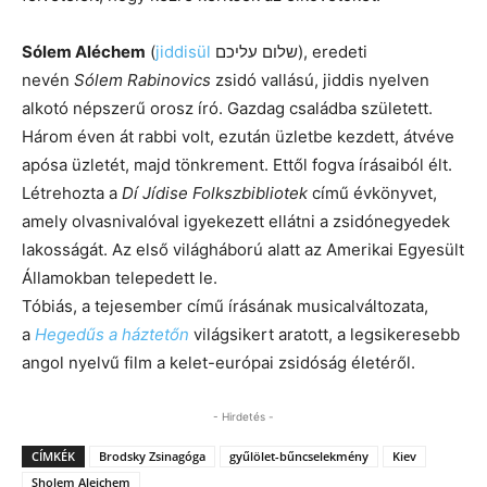
Sólem Aléchem
(
jiddisül
שלום עליכם), eredeti
nevén
Sólem Rabinovics
zsidó vallású, jiddis nyelven
alkotó népszerű orosz író. Gazdag családba született.
Három éven át rabbi volt, ezután üzletbe kezdett, átvéve
apósa üzletét, majd tönkrement. Ettől fogva írásaiból élt.
Létrehozta a
Dí Jídise Folkszbibliotek
című évkönyvet,
amely olvasnivalóval igyekezett ellátni a zsidónegyedek
lakosságát. Az első világháború alatt az Amerikai Egyesült
Államokban telepedett le.
Tóbiás, a tejesember című írásának musicalváltozata,
a
Hegedűs a háztetőn
világsikert aratott, a legsikeresebb
angol nyelvű film a kelet-európai zsidóság életéről.
- Hirdetés -
CÍMKÉK
Brodsky Zsinagóga
gyűlölet-bűncselekmény
Kiev
Sholem Aleichem