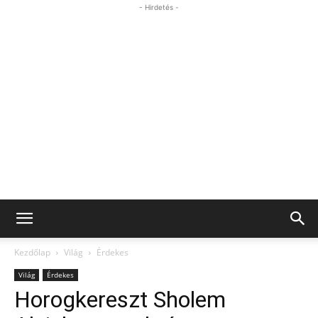
- Hirdetés -
Kezdőlap
Világ
Érdekes
Világ
Érdekes
Horogkereszt Sholem