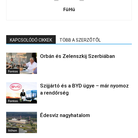
FüHü
KAPCSOLÓDÓ CIKKEK
TÖBB A SZERZŐTŐL
Orbán és Zelenszkij Szerbiában
Fontos
Szijjártó és a BYD ügye – már nyomoz
a rendőrség
Fontos
Édesvíz nagyhatalom
Itthon