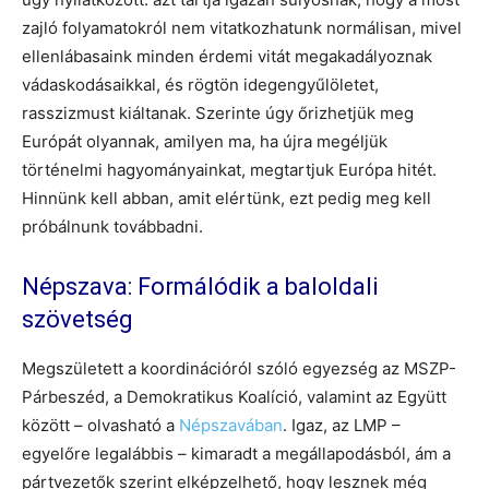
zajló folyamatokról nem vitatkozhatunk normálisan, mivel
ellenlábasaink minden érdemi vitát megakadályoznak
vádaskodásaikkal, és rögtön idegengyűlöletet,
rasszizmust kiáltanak. Szerinte úgy őrizhetjük meg
Európát olyannak, amilyen ma, ha újra megéljük
történelmi hagyományainkat, megtartjuk Európa hitét.
Hinnünk kell abban, amit elértünk, ezt pedig meg kell
próbálnunk továbbadni.
Népszava: Formálódik a baloldali
szövetség
Megszületett a koordinációról szóló egyezség az MSZP-
Párbeszéd, a Demokratikus Koalíció, valamint az Együtt
között – olvasható a
Népszavában
. Igaz, az LMP –
egyelőre legalábbis – kimaradt a megállapodásból, ám a
pártvezetők szerint elképzelhető, hogy lesznek még