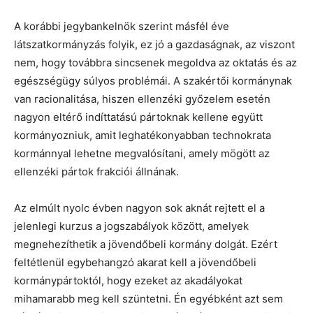
A korábbi jegybankelnök szerint másfél éve
látszatkormányzás folyik, ez jó a gazdaságnak, az viszont
nem, hogy továbbra sincsenek megoldva az oktatás és az
egészségügy súlyos problémái. A szakértői kormánynak
van racionalitása, hiszen ellenzéki győzelem esetén
nagyon eltérő indíttatású pártoknak kellene együtt
kormányozniuk, amit leghatékonyabban technokrata
kormánnyal lehetne megvalósítani, amely mögött az
ellenzéki pártok frakciói állnának.
Az elmúlt nyolc évben nagyon sok aknát rejtett el a
jelenlegi kurzus a jogszabályok között, amelyek
megnehezíthetik a jövendőbeli kormány dolgát. Ezért
feltétlenül egybehangzó akarat kell a jövendőbeli
kormánypártoktól, hogy ezeket az akadályokat
mihamarabb meg kell szüntetni. Én egyébként azt sem