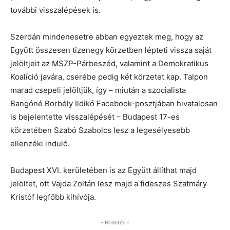
további visszalépések is.
Szerdán mindenesetre abban egyeztek meg, hogy az
Együtt összesen tizenegy körzetben lépteti vissza saját
jelöltjeit az MSZP-Párbeszéd, valamint a Demokratikus
Koalíció javára, cserébe pedig két körzetet kap. Talpon
marad csepeli jelöltjük, így – miután a szocialista
Bangóné Borbély Ildikó Facebook-posztjában hivatalosan
is bejelentette visszalépését – Budapest 17-es
körzetében Szabó Szabolcs lesz a legesélyesebb
ellenzéki induló.
Budapest XVI. kerületében is az Együtt állíthat majd
jelöltet, ott Vajda Zoltán lesz majd a fideszes Szatmáry
Kristóf legfőbb kihívója.
- Hirdetés -