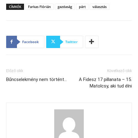
CÍMKÉK
Farkas Flórián
gazdaság
párt
választás
Facebook
Twitter
Előző cikk
Következő cikk
Bűncselekmény nem történt…
A Fidesz 17 pillanata – 15.
Matolcsy, aki tud élni