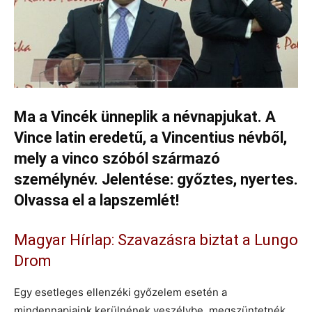
Ma a Vincék ünneplik a névnapjukat. A
Vince latin eredetű, a Vincentius névből,
mely a vinco szóból származó
személynév. Jelentése: győztes, nyertes.
Olvassa el a lapszemlét!
Magyar Hírlap: Szavazásra biztat a Lungo
Drom
Egy esetleges ellenzéki győzelem esetén a
mindennapjaink kerülnének veszélybe, megszüntetnék