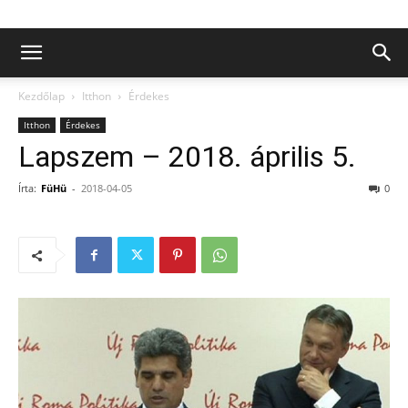
Kezdőlap
Itthon
Érdekes
Itthon
Érdekes
Lapszem – 2018. április 5.
Írta:
FüHü
-
2018-04-05
0