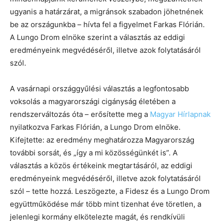
ugyanis a határzárat, a migránsok szabadon jöhetnének
be az országunkba – hívta fel a figyelmet Farkas Flórián.
A Lungo Drom elnöke szerint a választás az eddigi
eredményeink megvédéséről, illetve azok folytatásáról
szól.
A vasárnapi országgyűlési választás a legfontosabb
voksolás a magyarországi cigányság életében a
rendszerváltozás óta – erősítette meg a
Magyar Hírlapnak
nyilatkozva Farkas Flórián, a Lungo Drom elnöke.
Kifejtette: az eredmény meghatározza Magyarország
további sorsát, és „így a mi közösségünkét is”. A
választás a közös értékeink megtartásáról, az eddigi
eredményeink megvédéséről, illetve azok folytatásáról
szól – tette hozzá. Leszögezte, a Fidesz és a Lungo Drom
együttműködése már több mint tizenhat éve töretlen, a
jelenlegi kormány elkötelezte magát, és rendkívüli