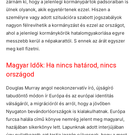
zárnám ki, hogy a jelenlegi kormánypártok padsoraiban is
ülnek olyanok, akik egyetértenek ezzel. Hiszen a
személyre vagy adott szituációra szabott jogszabályok
nagyon félrevihetik a kormányzást és ezzel az országot,
ahol a jelenlegi kormánykörök hatalomgyakorlása egyre
messzebb kerül a népakarattól. S ennek az árát egyszer
meg kell fizetni.
Magyar Idők: Ha nincs határod, nincs
országod
Douglas Murray angol neokonzervatív író, újságíró
tabudöntő módon ír Európa és az európai identitás
válságáról, a migrációról és arról, hogy a jövőben
Nyugaton bevándorlóországok is kialakulhatnak. Európa
furcsa halála című könyve nemrég jelent meg magyarul,
hazájában sikerkönyv lett. Lapunknak adott interjújában
úgy nyilatkozott: azt tartja igazán súlyosnak, hogy a most