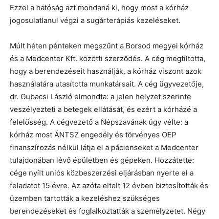
Ezzel a hatóság azt mondaná ki, hogy most a kórház
jogosulatlanul végzi a sugárterápiás kezeléseket.
Múlt héten pénteken megszűnt a Borsod megyei kórház
és a Medcenter Kft. közötti szerződés. A cég megtiltotta,
hogy a berendezéseit használják, a kórház viszont azok
használatára utasította munkatársait. A cég ügyvezetője,
dr. Gubacsi László elmondta: a jelen helyzet szerinte
veszélyezteti a betegek ellátását, és ezért a kórházé a
felelősség. A cégvezető a Népszavának úgy vélte: a
kórház most ÁNTSZ engedély és törvényes OEP
finanszírozás nélkül látja el a pácienseket a Medcenter
tulajdonában lévő épületben és gépeken. Hozzátette:
cége nyílt uniós közbeszerzési eljárásban nyerte el a
feladatot 15 évre. Az azóta eltelt 12 évben biztosították és
üzemben tartották a kezeléshez szükséges
berendezéseket és foglalkoztatták a személyzetet. Négy