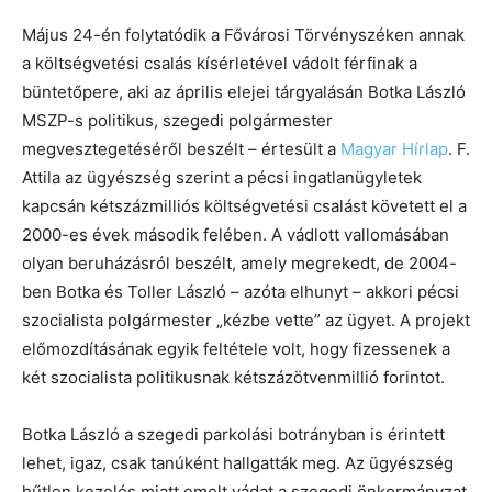
Május 24-én folytatódik a Fővárosi Törvényszéken annak
a költségvetési csalás kísérletével vádolt férfinak a
büntetőpere, aki az április elejei tárgyalásán Botka László
MSZP-s politikus, szegedi polgármester
megvesztegetéséről beszélt – értesült a
Magyar Hírlap
. F.
Attila az ügyészség szerint a pécsi ingatlanügyletek
kapcsán kétszázmilliós költségvetési csalást követett el a
2000-es évek második felében. A vádlott vallomásában
olyan beruházásról beszélt, amely megrekedt, de 2004-
ben Botka és Toller László – azóta elhunyt – akkori pécsi
szocialista polgármester „kézbe vette” az ügyet. A projekt
előmozdításának egyik feltétele volt, hogy fizessenek a
két szocialista politikusnak kétszázötvenmillió forintot.
Botka László a szegedi parkolási botrányban is érintett
lehet, igaz, csak tanúként hallgatták meg. Az ügyészség
hűtlen kezelés miatt emelt vádat a szegedi önkormányzat