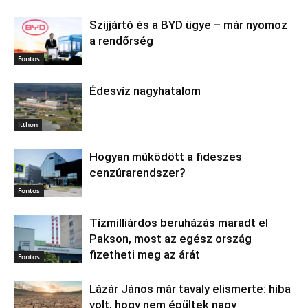
Szijjártó és a BYD ügye – már nyomoz
a rendőrség
Fontos
Édesvíz nagyhatalom
Itthon
Hogyan működött a fideszes
cenzúrarendszer?
Fontos
Tízmilliárdos beruházás maradt el
Pakson, most az egész ország
fizetheti meg az árát
Fontos
Lázár János már tavaly elismerte: hiba
volt, hogy nem épültek nagy