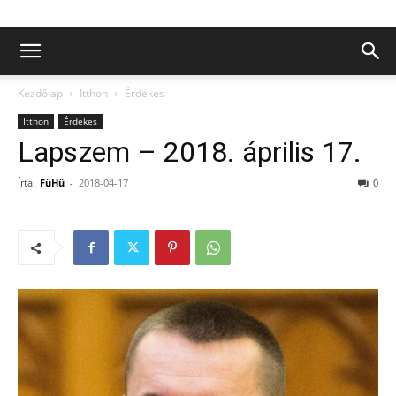
Kezdőlap
Itthon
Érdekes
Itthon
Érdekes
Lapszem – 2018. április 17.
Írta:
FüHü
-
2018-04-17
0