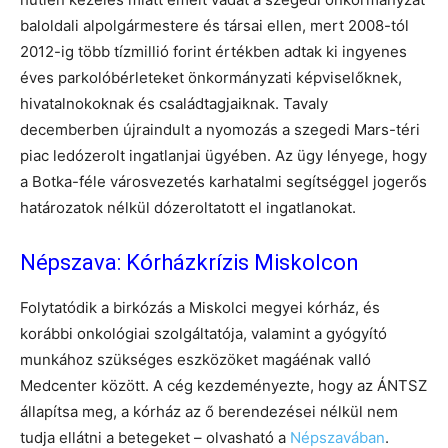
baloldali alpolgármestere és társai ellen, mert 2008-tól
2012-ig több tízmillió forint értékben adtak ki ingyenes
éves parkolóbérleteket önkormányzati képviselőknek,
hivatalnokoknak és családtagjaiknak. Tavaly
decemberben újraindult a nyomozás a szegedi Mars-téri
piac ledózerolt ingatlanjai ügyében. Az ügy lényege, hogy
a Botka-féle városvezetés karhatalmi segítséggel jogerős
határozatok nélkül dózeroltatott el ingatlanokat.
Népszava: Kórházkrízis Miskolcon
Folytatódik a birkózás a Miskolci megyei kórház, és
korábbi onkológiai szolgáltatója, valamint a gyógyító
munkához szükséges eszközöket magáénak valló
Medcenter között. A cég kezdeményezte, hogy az ÁNTSZ
állapítsa meg, a kórház az ő berendezései nélkül nem
tudja ellátni a betegeket – olvasható a
Népszavában
.