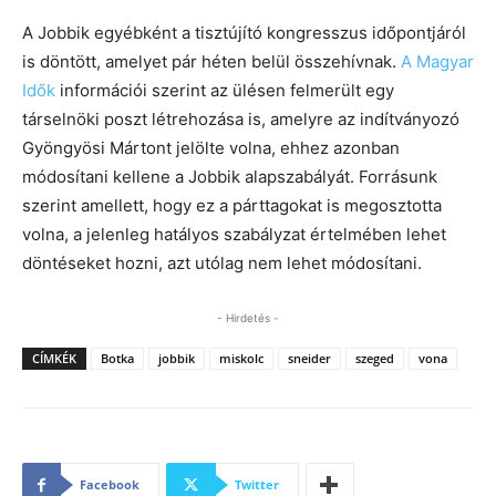
A Jobbik egyébként a tisztújító kongresszus időpontjáról
is döntött, amelyet pár héten belül összehívnak.
A Magyar
Idők
információi szerint az ülésen felmerült egy
társelnöki poszt létrehozása is, amelyre az indítványozó
Gyöngyösi Mártont jelölte volna, ehhez azonban
módosítani kellene a Jobbik alapszabályát. Forrásunk
szerint amellett, hogy ez a párttagokat is megosztotta
volna, a jelenleg hatályos szabályzat értelmében lehet
döntéseket hozni, azt utólag nem lehet módosítani.
- Hirdetés -
CÍMKÉK
Botka
jobbik
miskolc
sneider
szeged
vona
Facebook
Twitter