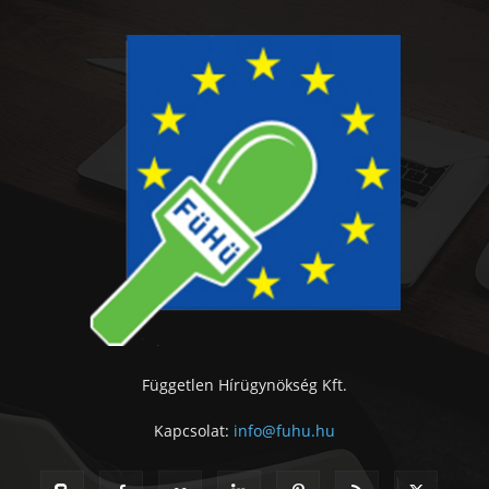
Független Hírügynökség Kft.
Kapcsolat:
info@fuhu.hu