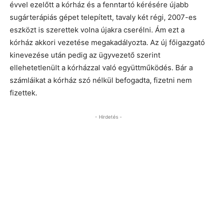
évvel ezelőtt a kórház és a fenntartó kérésére újabb
sugárterápiás gépet telepített, tavaly két régi, 2007-es
eszközt is szerettek volna újakra cserélni. Ám ezt a
kórház akkori vezetése megakadályozta. Az új főigazgató
kinevezése után pedig az ügyvezető szerint
ellehetetlenült a kórházzal való együttműködés. Bár a
számláikat a kórház szó nélkül befogadta, fizetni nem
fizettek.
- Hirdetés -