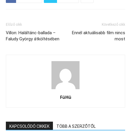
Előző cikk
Következő cikk
Villon: Haláltánc-ballada –
Ennél aktuálisabb film nincs
Faludy György átköltésében
most
FüHü
KAPCSOLÓDÓ CIKKEK
TÖBB A SZERZŐTŐL