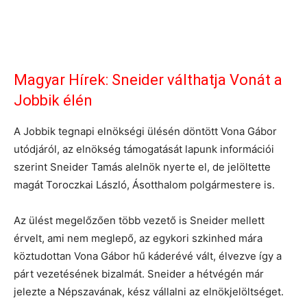
Magyar Hírek: Sneider válthatja Vonát a
Jobbik élén
A Jobbik tegnapi elnökségi ülésén döntött Vona Gábor
utódjáról, az elnökség támogatását lapunk információi
szerint Sneider Tamás alelnök nyerte el, de jelöltette
magát Toroczkai László, Ásotthalom polgármestere is.
Az ülést megelőzően több vezető is Sneider mellett
érvelt, ami nem meglepő, az egykori szkin­hed mára
köztudottan Vona Gábor hű káderévé vált, élvezve így a
párt vezetésének bizalmát. Sneider a hétvégén már
jelezte a Népszavának, kész vállalni az elnökjelöltséget.