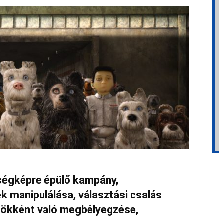
nségképre épülő kampány,
rek manipulálása, választási csalás
ynökként való megbélyegzése,