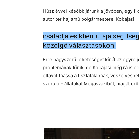
Húsz évvel később járunk a jövőben, egy f
autoriter hajlamú polgármestere, Kobajasi,
családja és klientúrája segíts
közelgő választásokon.
Erre nagyszerű lehetőséget kínál az egyre 
problémának tűnik, de Kobajasi még rá is er
eltávolíthassa a tisztátalannak, veszélyesn
szoruló – állatokat Megaszakiból, magát erő