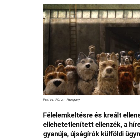
Forrás: Fórum Hungary
Félelemkeltésre és kreált elle
ellehetetlenített ellenzék, a hí
gyanúja, újságírók külföldi üg