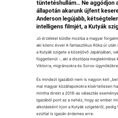
tüntetéshullám… Ne aggódjon a
állapotán akarunk újfent kese
Anderson legújabb, kétségtele
intelligens filmjét, a Kutyák szi
Jó érzékkel küldte moziba a magyar forgalm
aki kilenc évvel A fantasztikus Róka úr után 
a Kutyák szigete a közeljövő Japánjában, va
függetlenül -, aki a disztópia megtekintése
Viktorra, migránsokra és Soros-ügynökökre
És mindezt igazából nem is nagyon kell „bel
mai magyar közállapokokra kísértetiesen ha
mintha direkt a 2018-as választás eseménye
Igazából pont az a nehéz, hogy az ember mi
alkotásként írjon a Kutyák szigetéről, pedi
ezúttal is igazán érdemes erre.