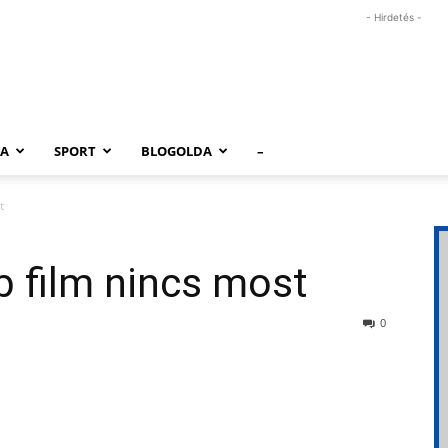
- Hirdetés -
RA
SPORT
BLOGOLDA
–
t
b film nincs most
0