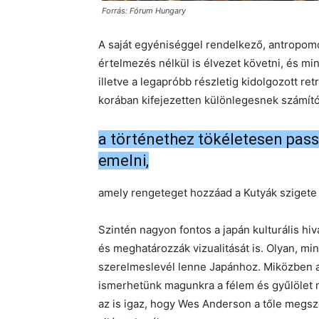
Forrás: Fórum Hungary
A saját egyéniséggel rendelkező, antropomo
értelmezés nélkül is élvezet követni, és 
illetve a legapróbb részletig kidolgozott re
korában kifejezetten különlegesnek számító
a történethez tökéletesen passz
emelni,
amely rengeteget hozzáad a Kutyák szigete
Szintén nagyon fontos a japán kulturális hi
és meghatározzák vizualitását is. Olyan, mi
szerelmeslevél lenne Japánhoz. Miközben a 
ismerhetünk magunkra a félem és gyűlölet m
az is igaz, hogy Wes Anderson a tőle megsz