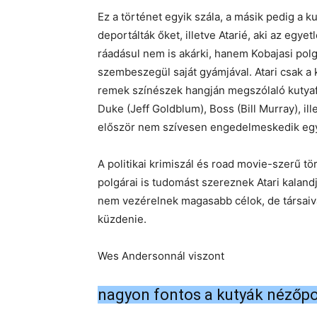
Ez a történet egyik szála, a másik pedig a
deportálták őket, illetve Atarié, aki az egye
ráadásul nem is akárki, hanem Kobajasi polgá
szembeszegül saját gyámjával. Atari csak a
remek színészek hangján megszólaló kutyafa
Duke (Jeff Goldblum), Boss (Bill Murray), il
először nem szívesen engedelmeskedik eg
A politikai krimiszál és road movie-szerű 
polgárai is tudomást szereznek Atari kalandjá
nem vezérelnek magasabb célok, de társaiv
küzdenie.
Wes Andersonnál viszont
nagyon fontos a kutyák nézőpo