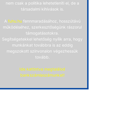
nem csak a politika lehetetleníti el, de a
társadalmi kihívások is.
A
fuhu.hu
fennmaradásához, hosszútávú
működéséhez, szerkesztőségünk rászorul
támogatásotokra.
Segítségetekkel lehetőség nyílik arra, hogy
munkánkat továbbra is az eddig
megszokott színvonalon végezhessük
tovább.
Ide kattintva megtalálod
bankszámlaszámunkat!