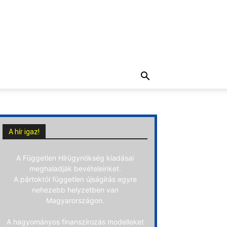
A hír igaz!
A Független Hírügynökség kiadásai
meghaladják bevételeinket.
A pártoktól független újságírás egyre
nehezebb helyzetben van
Magyarországon.
A hagyományos finanszírozás modelleket