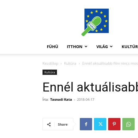
FüHü
FÜHÜ
ITTHON
VILÁG
KULTÚ
Kezdőlap
Kultúra
Ennél aktuálisabb film nincs mos
Kultúra
Ennél aktuálisab
Írta:
Tasnadi Kata
-
2018-04-17
Share