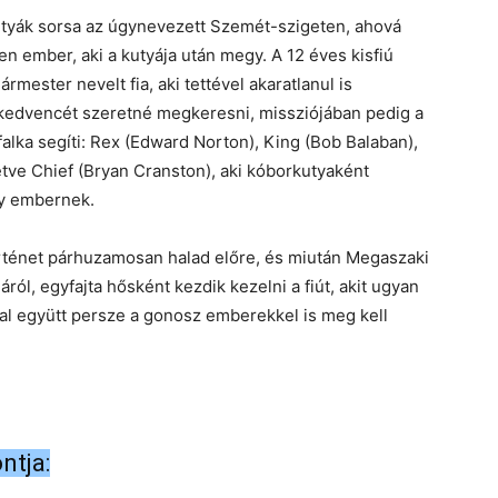
 kutyák sorsa az úgynevezett Szemét-szigeten, ahová
tlen ember, aki a kutyája után megy. A 12 éves kisfiú
rmester nevelt fia, aki tettével akaratlanul is
 kedvencét szeretné megkeresni, missziójában pedig a
lka segíti: Rex (Edward Norton), King (Bob Balaban),
letve Chief (Bryan Cranston), aki kóborkutyaként
y embernek.
történet párhuzamosan halad előre, és miután Megaszaki
ról, egyfajta hősként kezdik kezelni a fiút, akit ugyan
al együtt persze a gonosz emberekkel is meg kell
ntja: