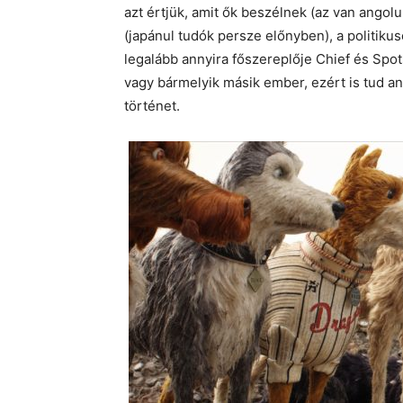
azt értjük, amit ők beszélnek (az van angolul
(japánul tudók persze előnyben), a politikus
legalább annyira főszereplője Chief és Spots
vagy bármelyik másik ember, ezért is tud a
történet.