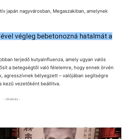
iktív japán nagyvárosban, Megaszakiban, amelynek
égével végleg bebetonozná hatalmát a
jobban terjedő kutyainfluenza, amely ugyan valós
ősít a betegségtől való félelemre, hogy ennek örvén
ek, agresszívnek bélyegzett – valójában segítségre
s kezű vezetőként beállítva.
- Hirdetés -