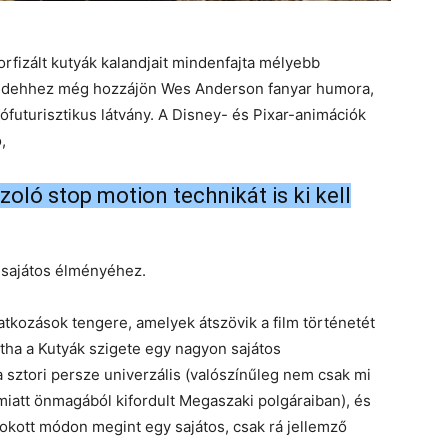
rfizált kutyák kalandjait mindenfajta mélyebb
mindehhez még hozzájön Wes Anderson fanyar humora,
trófuturisztikus látvány. A Disney- és Pixar-animációk
,
oló stop motion technikát is ki kell
 sajátos élményéhez.
vatkozások tengere, amelyek átszövik a film történetét
ntha a Kutyák szigete egy nagyon sajátos
sztori persze univerzális (valószínűleg nem csak mi
iatt önmagából kifordult Megaszaki polgáraiban), és
okott módon megint egy sajátos, csak rá jellemző