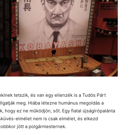
inek tetszik, és van egy ellenzék is a Tudós Párt
allgatják meg. Hiába létezne humánus megoldás a
 hogy ez ne működjön, sőt. Egy fiatal újságírópalánta
sküvés-elmélet nem is csak elmélet, és elkezd
jobbkor jött a polgármesternek.