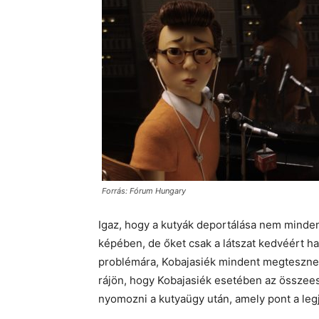
Forrás: Fórum Hungary
Igaz, hogy a kutyák deportálása nem mindenk
képében, de őket csak a látszat kedvéért h
problémára, Kobajasiék mindent megtesznek,
rájön, hogy Kobajasiék esetében az összee
nyomozni a kutyaügy után, amely pont a leg