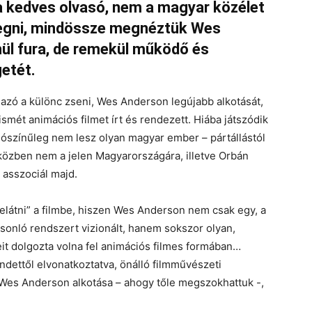
 kedves olvasó, nem a magyar közélet
regni, mindössze megnéztük Wes
nül fura, de remekül működő és
getét.
azó a különc zseni, Wes Anderson legújabb alkotását,
ismét animációs filmet írt és rendezett. Hiába játszódik
lószínűleg nem lesz olyan magyar ember – pártállástól
 közben nem a jelen Magyarországára, illetve Orbán
 asszociál majd.
elátni” a filmbe, hiszen Wes Anderson nem csak egy, a
sonló rendszert vizionált, hanem sokszor olyan,
it dolgozta volna fel animációs filmes formában…
ndettől elvonatkoztatva, önálló filmművészeti
g Wes Anderson alkotása – ahogy tőle megszokhattuk -,