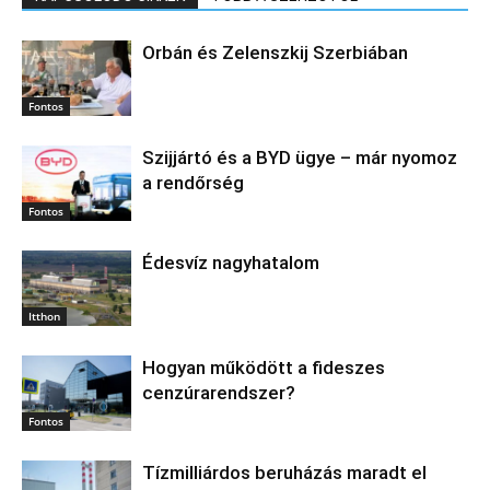
Orbán és Zelenszkij Szerbiában
Fontos
Szijjártó és a BYD ügye – már nyomoz
a rendőrség
Fontos
Édesvíz nagyhatalom
Itthon
Hogyan működött a fideszes
cenzúrarendszer?
Fontos
Tízmilliárdos beruházás maradt el