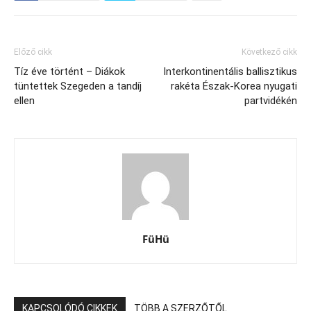
Előző cikk
Következő cikk
Tíz éve történt – Diákok
Interkontinentális ballisztikus
tüntettek Szegeden a tandíj
rakéta Észak-Korea nyugati
ellen
partvidékén
FüHü
KAPCSOLÓDÓ CIKKEK
TÖBB A SZERZŐTŐL