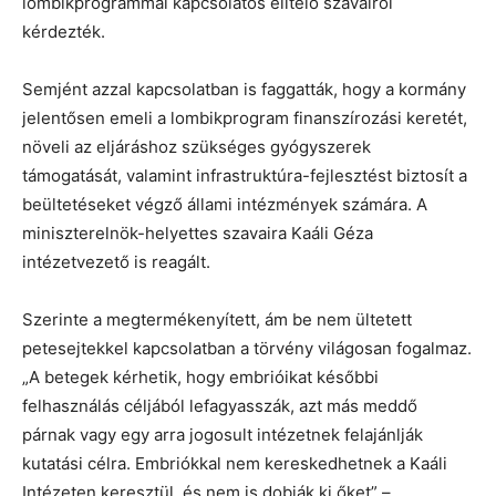
lombikprogrammal kapcsolatos elítélő szavairól
kérdezték.
Semjént azzal kapcsolatban is faggatták, hogy a kormány
jelentősen emeli a lombikprogram finanszírozási keretét,
növeli az eljáráshoz szükséges gyógyszerek
támogatását, valamint infrastruktúra-fejlesztést biztosít a
beültetéseket végző állami intézmények számára. A
miniszterelnök-helyettes szavaira Kaáli Géza
intézetvezető is reagált.
Szerinte a megtermékenyített, ám be nem ültetett
petesejtekkel kapcsolatban a törvény világosan fogalmaz.
„A betegek kérhetik, hogy embriói­kat későbbi
felhasználás céljából lefagyasszák, azt más meddő
párnak vagy egy arra jogosult intézetnek felajánlják
kutatási célra. Emb­riókkal nem kereskedhetnek a Kaáli
Intézeten keresztül, és nem is dobják ki őket” –