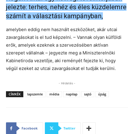
jelezte: terhes, nehéz és éles küzdelemre
számít a választási kampányban,
amelyben eddig nem használt eszközöket, akár utcai
zavargásokat is el tud képzelni. – Vannak olyan külföldi
erők, amelyek ezeknek a szervezésében aktívan
szerepet vállalnak – jegyezte meg a Miniszterelnöki
Kabinetiroda vezetője, aki reményét fejezte ki, hogy
végül ezeket az utcai zavargásokat el tudják kerülni.
- Hirdetés -
CÍMKÉK
lapszemle
média
napilap
sajtó
újság
Facebook
Twitter