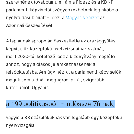
szeretnének továbbtanulni, ám a Fidesz és a KDNP
parlamenti képviselői szégyenkezhetnek leginkább a
nyelvtudásuk miatt – idézi a
Magyar Nemzet
az
Azonnali összesítését.
A lap annak apropóján összesítette az országgyűlési
képviselők középfokú nyelvvizsgáinak számát,
mert 2020-tól kötelező lesz a bizonyítvány megléte
ahhoz, hogy a diákok jelentkezhessenek a
felsőoktatásba. Ám úgy néz ki, a parlamenti képviselők
maguk sem tudnák megugrani az új, szigorúbb
kritériumot. Ugyanis
a 199 politikusból mindössze 76-nak,
vagyis a 38 százalékuknak van legalább egy középfokú
nyelvvizsgája.