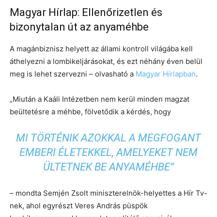
Magyar Hírlap: Ellenőrizetlen és
bizonytalan út az anyaméhbe
A magánbiznisz helyett az állami kontroll világába kell
áthelyezni a lombikeljárásokat, és ezt néhány éven belül
meg is lehet szervezni – olvasható a
Magyar Hírlapban
.
„Miután a Kaáli Intézetben nem kerül minden magzat
beültetésre a méhbe, fölvetődik a kérdés, hogy
MI TÖRTÉNIK AZOKKAL A MEGFOGANT
EMBERI ÉLETEKKEL, AMELYEKET NEM
ÜLTETNEK BE ANYAMÉHBE”
– mondta Semjén Zsolt miniszterelnök-helyettes a Hír Tv-
nek, ahol egyrészt Veres András püspök