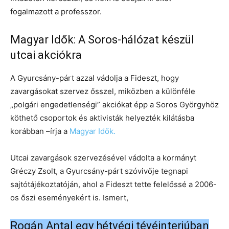
fogalmazott a professzor.
Magyar Idők: A Soros-hálózat készül
utcai akciókra
A Gyurcsány-párt azzal vádolja a Fideszt, hogy
zavargásokat szervez ősszel, miközben a különféle
„polgári engedetlenségi” akciókat épp a Soros Györgyhöz
köthető csoportok és aktivisták helyezték kilátásba
korábban –írja a
Magyar Idők.
Utcai zavargások szervezésével vádolta a kormányt
Gréczy Zsolt, a Gyurcsány-párt szóvivője tegnapi
sajtótájékoztatóján, ahol a Fideszt tette felelőssé a 2006-
os őszi eseményekért is. Ismert,
Rogán Antal egy hétvégi tévéinterjúban