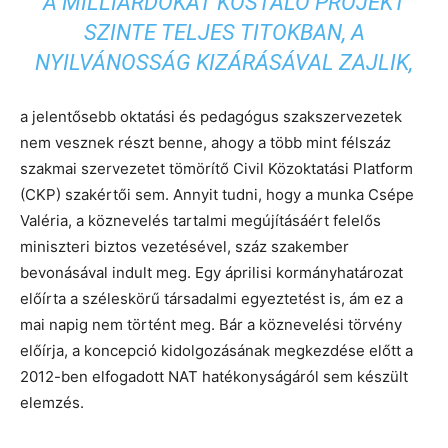
A MILLIÁRDOKAT KÓSTÁLÓ PROJEKT
SZINTE TELJES TITOKBAN, A
NYILVÁNOSSÁG KIZÁRÁSÁVAL ZAJLIK,
a jelentősebb oktatási és pedagógus szakszervezetek
nem vesznek részt benne, ahogy a több mint félszáz
szakmai szervezetet tömörítő Civil Közoktatási Platform
(CKP) szakértői sem. Annyit tudni, hogy a munka Csépe
Valéria, a köznevelés tartalmi megújításáért felelős
miniszteri biztos vezetésével, száz szakember
bevonásával indult meg. Egy áprilisi kormányhatározat
előírta a széleskörű társadalmi egyeztetést is, ám ez a
mai napig nem történt meg. Bár a köznevelési törvény
előírja, a koncepció kidolgozásának megkezdése előtt a
2012-ben elfogadott NAT hatékonyságáról sem készült
elemzés.