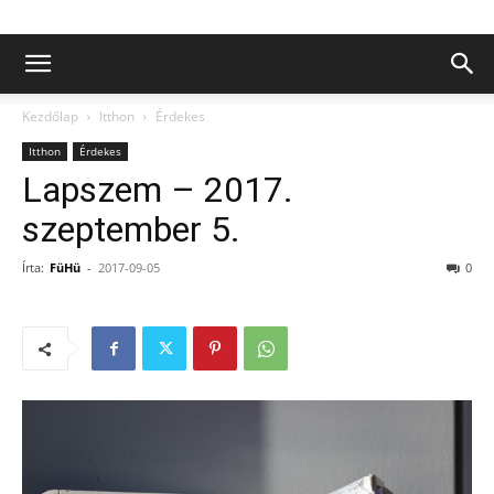
Kezdőlap
Itthon
Érdekes
Itthon
Érdekes
Lapszem – 2017.
szeptember 5.
Írta:
FüHü
-
2017-09-05
0