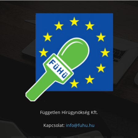
Független Hírügynökség Kft.
Kapcsolat:
info@fuhu.hu