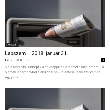
Érdekes
Lapszem – 2018. január 31.
FüHü
-
2018-01-31
0
Ma a Marcellák ünneplik a névnapjukat. A Marcella latin eredetű, a
Marcellus férfinévből alakult női név. Jelentése: neki szentelt. És
egy jó hír: itt...