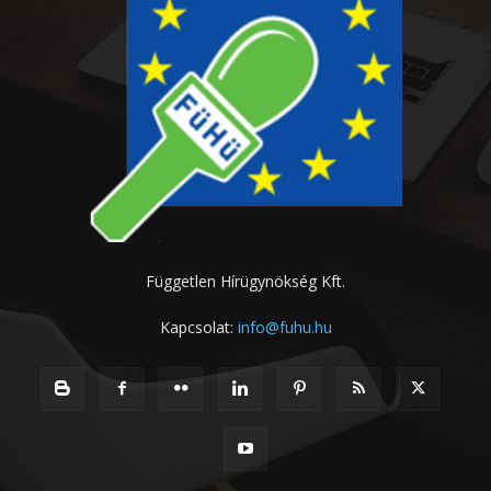
Független Hírügynökség Kft.
Kapcsolat:
info@fuhu.hu