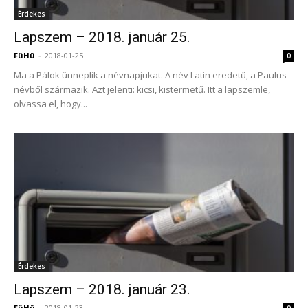
Érdekes
Lapszem – 2018. január 25.
FüHü
-
2018-01-25
0
Ma a Pálok ünneplik a névnapjukat. A név Latin eredetű, a Paulus
névből származik. Azt jelenti: kicsi, kistermetű. Itt a lapszemle,
olvassa el, hogy...
Érdekes
Lapszem – 2018. január 23.
FüHü
-
2018-01-23
0