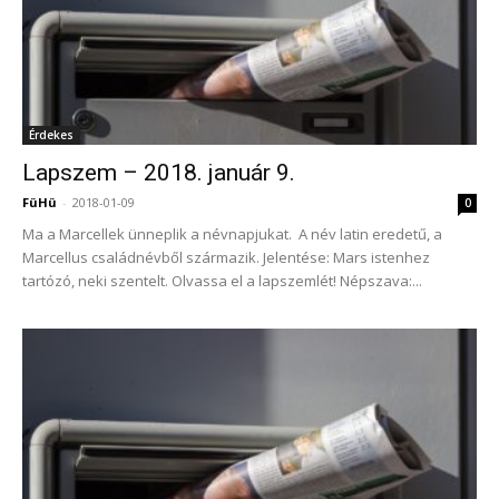
Érdekes
Lapszem – 2018. január 9.
FüHü
-
2018-01-09
0
Ma a Marcellek ünneplik a névnapjukat. A név latin eredetű, a
Marcellus családnévből származik. Jelentése: Mars istenhez
tartózó, neki szentelt. Olvassa el a lapszemlét! Népszava:...