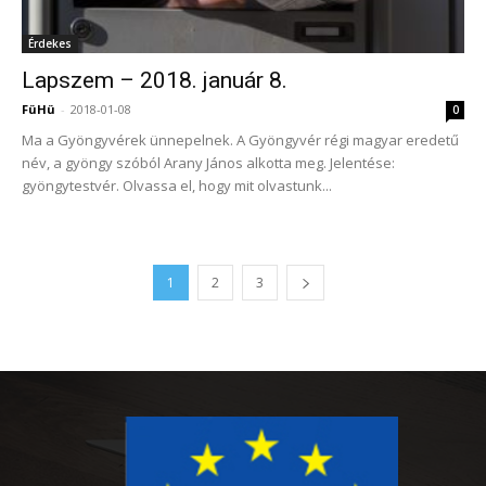
Érdekes
Lapszem – 2018. január 8.
FüHü
-
2018-01-08
0
Ma a Gyöngyvérek ünnepelnek. A Gyöngyvér régi magyar eredetű
név, a gyöngy szóból Arany János alkotta meg. Jelentése:
gyöngytestvér. Olvassa el, hogy mit olvastunk...
1
2
3