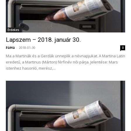
Érdekes
Lapszem – 2018. január 30.
FüHü
-
2018-01-30
0
Ma a Martinák és a Gerdák ünneplik a névnapjukat. A Martina Latin
eredetű, a Martinus (Márton) férfinév női párja. Jelentése: Mars
istenhez hasonló, merész,...