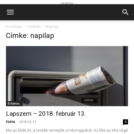
- Hirdetés -
Kezdőlap
Címkék
Napilap
Címke: napilap
Érdekes
Lapszem – 2018. február 13.
FüHü
-
2018-02-13
0
Ma az Ellák és a Lindák ünneplik a névnapjukat. Az Ella az ella végű