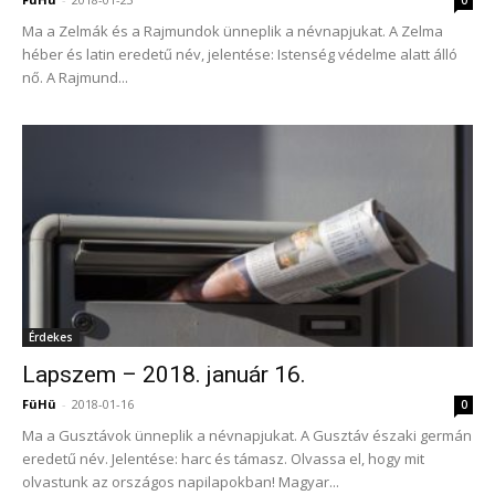
Ma a Zelmák és a Rajmundok ünneplik a névnapjukat. A Zelma
héber és latin eredetű név, jelentése: Istenség védelme alatt álló
nő. A Rajmund...
Érdekes
Lapszem – 2018. január 16.
FüHü
-
2018-01-16
0
Ma a Gusztávok ünneplik a névnapjukat. A Gusztáv északi germán
eredetű név. Jelentése: harc és támasz. Olvassa el, hogy mit
olvastunk az országos napilapokban! Magyar...