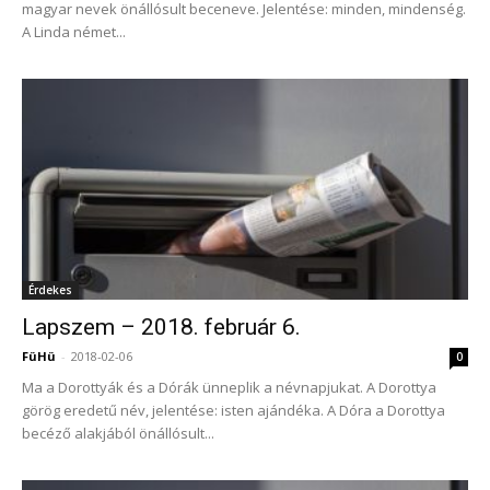
magyar nevek önállósult beceneve. Jelentése: minden, mindenség.
A Linda német...
Érdekes
Lapszem – 2018. február 6.
FüHü
-
2018-02-06
0
Ma a Dorottyák és a Dórák ünneplik a névnapjukat. A Dorottya
görög eredetű név, jelentése: isten ajándéka. A Dóra a Dorottya
becéző alakjából önállósult...