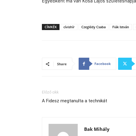
Egyébként ma van Kósa Lajos születésnapja
CÍMKÉK
cívishír
Czeglédy Csaba
Fiák István
Facebook
Share
Előző cikk
A Fidesz megtanulta a technikát
Bak Mihály