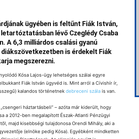
árdjának ügyében is feltűnt Fiák István,
 letartóztatásban lévő Czeglédy Csaba
. A 6,3 milliárdos csalási gyanú
 diákszövetkezetben is érdekelt Fiák
karja megszerezni.
yolódó Kósa Lajos-ügy lehetséges szálai egyre
ukkant Fiák István ügyvéd is. Mint arról a Cívishír ír,
 összegű) kalandos történetnek
debreceni szála
is van.
„csengeri háztartásbeli” – azóta már kiderült, hogy
sa a 2012-ben megalapított Észak-Atlanti Pénzügyi
ől, majd kisebbségi tulajdonosa Orendi Mihály, aki a
yvezetője (elnöke pedig Kósa). Egyébként mindketten