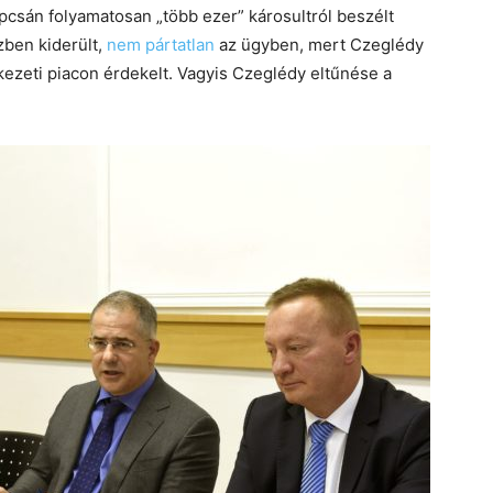
pcsán folyamatosan „több ezer” károsultról beszélt
zben kiderült,
nem pártatlan
az ügyben, mert Czeglédy
ezeti piacon érdekelt. Vagyis Czeglédy eltűnése a