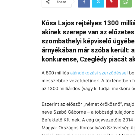
Share
Kósa Lajos rejtélyes 1300 milli
akinek szerepe van az előzetes
szombathelyi képviselő ügyében
árnyékában már szóba került: a
konkurense, Czeglédy piacát a
A 800 milliós
ajándékozási szerződéssel
bon
messzebbre vezet(het)nek. A történetben felb
az 1300 milliárdos (vagy ki tudja, mekkora
Eszerint az először „német örökösnő”, majd 
neve Szabó Gáborné – a többségi tulajdono
Befektető Kft-nek. A cég ügyvezetője 2014-t
Magyar Országos Korcsolyázó Szövetség üg