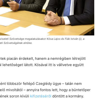
eleti Szövetsége megalakulásakor Kósa Lajos és Fiák István (j), a
eti Szövetségének elnöke.
tek piacán érdekelt, hanem a nemrégiben létrejött
lehetőséget látott. Kósával itt is vállvetve együtt
ént többször fellépő Czeglédy ügye – talán nem
lő mivoltától – annyira fontos lett, hogy a büntetőper
gének soron kívüli
kifizetéséről
döntött a kormány.