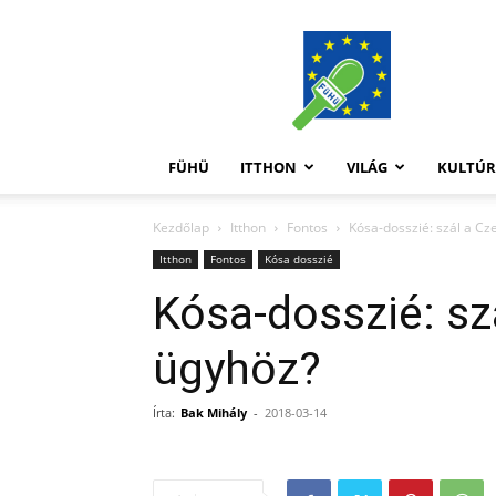
FüHü
FÜHÜ
ITTHON
VILÁG
KULTÚ
Kezdőlap
Itthon
Fontos
Kósa-dosszié: szál a C
Itthon
Fontos
Kósa dosszié
Kósa-dosszié: sz
ügyhöz?
Írta:
Bak Mihály
-
2018-03-14