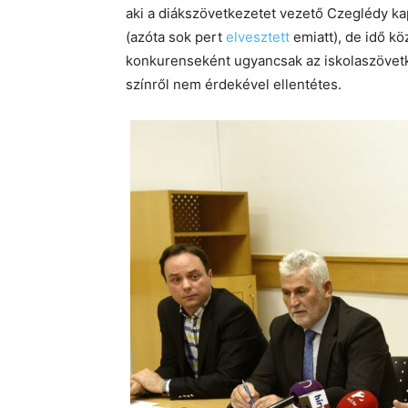
aki a diákszövetkezetet vezető Czeglédy ka
(azóta sok pert
elvesztett
emiatt), de idő kö
konkurenseként ugyancsak az iskolaszövetk
színről nem érdekével ellentétes.