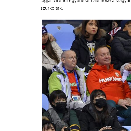
tagjai, Orendi egyenesen alelnöke a Magyar 
szurkoltak.