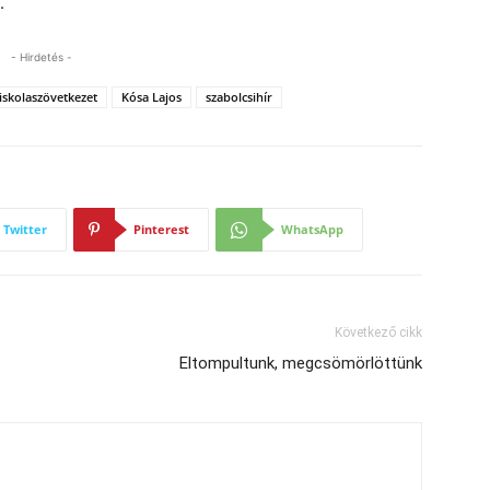
.
- Hirdetés -
iskolaszövetkezet
Kósa Lajos
szabolcsihír
Twitter
Pinterest
WhatsApp
Következő cikk
Eltompultunk, megcsömörlöttünk