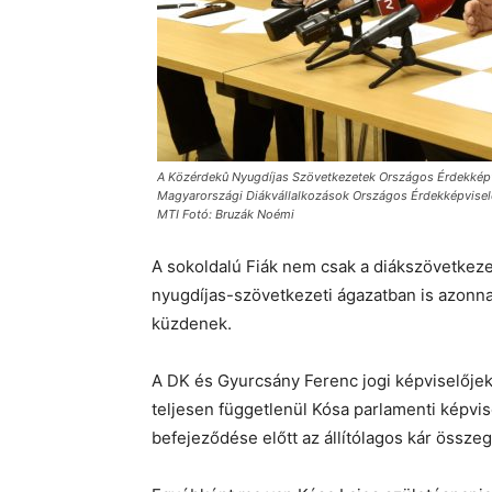
A Közérdekû Nyugdíjas Szövetkezetek Országos Érdekképvis
Magyarországi Diákvállalkozások Országos Érdekképvisel
MTI Fotó: Bruzák Noémi
A sokoldalú Fiák nem csak a diákszövetkeze
nyugdíjas-szövetkezeti ágazatban is azonnal 
küzdenek.
A DK és Gyurcsány Ferenc jogi képviselőjek
teljesen függetlenül Kósa parlamenti képvise
befejeződése előtt az állítólagos kár össze