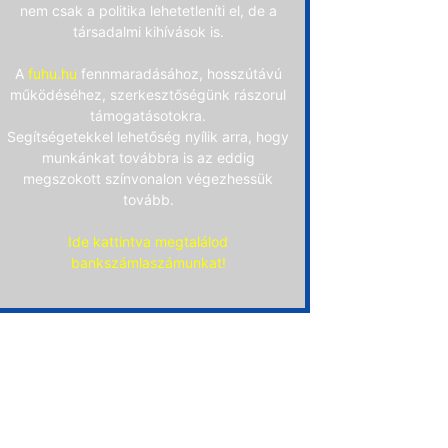
nem csak a politika lehetetleníti el, de a
társadalmi kihívások is.
A
fuhu.hu
fennmaradásához, hosszútávú
működéséhez, szerkesztőségünk rászorul
támogatásotokra.
Segítségetekkel lehetőség nyílik arra, hogy
munkánkat továbbra is az eddig
megszokott színvonalon végezhessük
tovább.
Ide kattintva megtalálod
bankszámlaszámunkat!