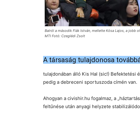
Balról a második Fiák István, mellette Kósa Lajos, a jobb o
MTI Fotó: Czeglédi Zsolt
A társaság tulajdonosa továbbá
tulajdonában álló Kis Hal (sic!) Befektetés
pedig a debreceni sportuszoda címén van.
Ahogyan a civishir.hu fogalmaz, a „háztartá
feltűnése után anyagi helyzete stabilizálódot