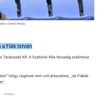
ldalon Orendi Mihály.
 a Fiák István
i és Tanácsadó Kft. A Szabóné-féle társaság székhelye
sbeli” hölgy cégének nem volt árbevétele, „de Fiákék
t”.
- Hirdetés -