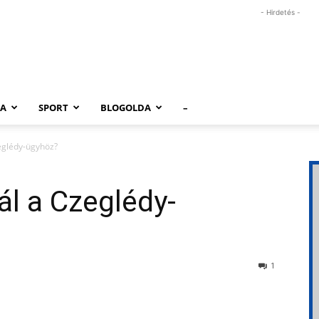
- Hirdetés -
RA
SPORT
BLOGOLDA
–
zeglédy-ügyhöz?
ál a Czeglédy-
1