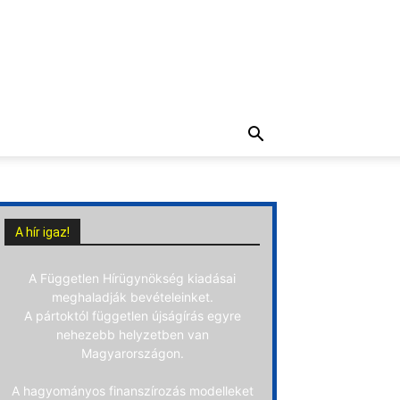
A hír igaz!
A Független Hírügynökség kiadásai
meghaladják bevételeinket.
A pártoktól független újságírás egyre
nehezebb helyzetben van
Magyarországon.
A hagyományos finanszírozás modelleket