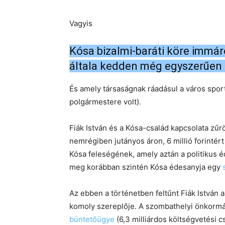
Vagyis
Kósa bizalmi-baráti köre immá
általa kedden még egyszerűen 
És amely társaságnak ráadásul a város spo
polgármestere volt).
Fiák István és a Kósa-család kapcsolata zű
nemrégiben jutányos áron, 6 millió forintért
Kósa feleségének, amely aztán a politikus 
meg korábban szintén Kósa édesanyja egy
Az ebben a történetben feltűnt Fiák István 
komoly szereplője. A szombathelyi önkormá
büntetőügye
(6,3 milliárdos költségvetési c