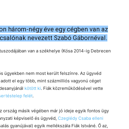
ron három-négy éve egy cégben van az
csalónak nevezett Szabó Gábornéval.
rtuszodájában van a székhelye (Kósa 2014-ig Debrecen
rös ügyekben nem most került felszínre. Az ügyvéd
 adott el egy több, mint százmilliós vagyonú céget
édesanyjánál
kötött ki
. Fiák közreműködésével vette
sertéstelep felét
.
az ország másik végében már jó ideje egyik fontos ügy
nyzati képviselő és ügyvéd,
Czeglédy Csaba elleni
salás gyanújával) egyik mellékszála Fiák Istváné. Ő az,