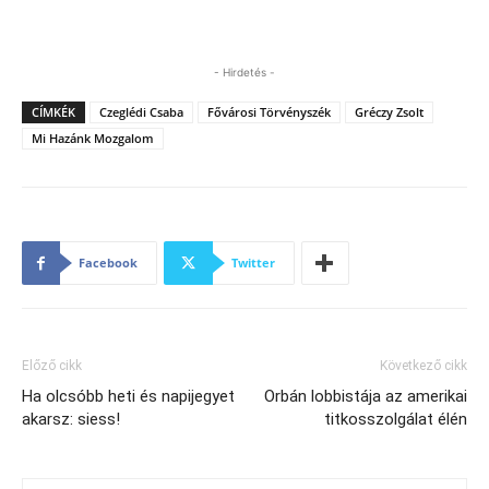
- Hirdetés -
CÍMKÉK
Czeglédi Csaba
Fővárosi Törvényszék
Gréczy Zsolt
Mi Hazánk Mozgalom
Facebook
Twitter
Előző cikk
Következő cikk
Ha olcsóbb heti és napijegyet
Orbán lobbistája az amerikai
akarsz: siess!
titkosszolgálat élén