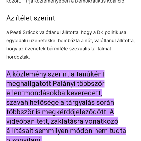
közölt. – írja közleményében a Demokratikus Koalíció.
Az ítélet szerint
a Pesti Srácok valótlanul állította, hogy a DK politikusa
egyoldalú üzenetekkel bombázta a nőt, valótlanul állította,
hogy az üzenetek bármiféle szexuális tartalmat
hordoztak.
A közlemény szerint a tanúként
meghallgatott Palányi többször
ellentmondásokba keveredett,
szavahihetősége a tárgyalás során
többször is megkérdőjeleződött. A
videóban tett, zaklatásra vonatkozó
állításait semmilyen módon nem tudta
bizonyítani.