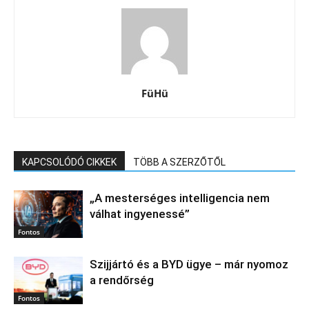
FüHü
KAPCSOLÓDÓ CIKKEK
TÖBB A SZERZŐTŐL
„A mesterséges intelligencia nem
válhat ingyenessé”
Fontos
Szijjártó és a BYD ügye – már nyomoz
a rendőrség
Fontos