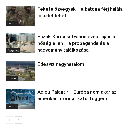
Fekete özvegyek – a katona férj halála
jó üzlet lehet
Fontos
Észak‑Korea kutyahúslevest ajánl a
hőség ellen – a propaganda és a
hagyomány találkozása
Érdekes
Édesvíz nagyhatalom
Itthon
Adieu Palantir – Európa nem akar az
amerikai informatikától függeni
Fontos