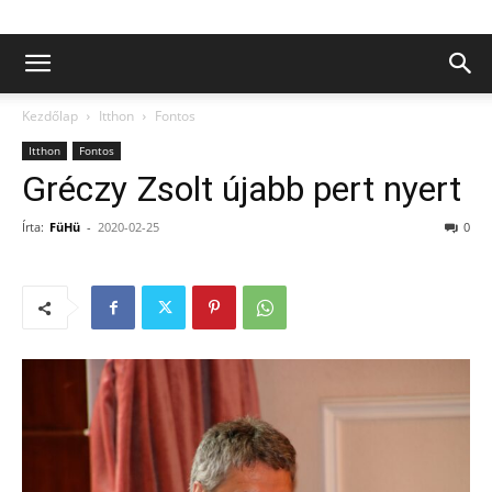
Kezdőlap
Itthon
Fontos
Itthon
Fontos
Gréczy Zsolt újabb pert nyert
Írta:
FüHü
-
2020-02-25
0