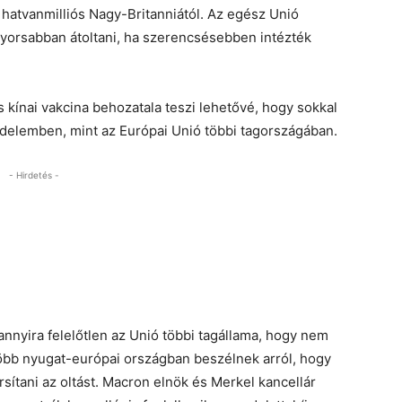
 a hatvanmilliós Nagy-Britanniától. Az egész Unió
yorsabban átoltani, ha szerencsésebben intézték
 kínai vakcina behozatala teszi lehetővé, hogy sokkal
édelemben, mint az Európai Unió többi tagországában.
- Hirdetés -
annyira felelőtlen az Unió többi tagállama, hogy nem
több nyugat-európai országban beszélnek arról, hogy
sítani az oltást. Macron elnök és Merkel kancellár