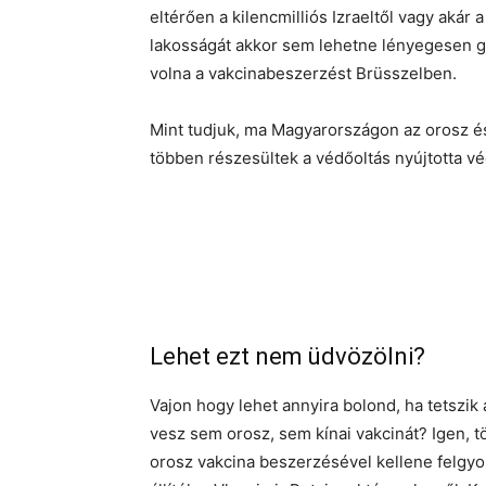
eltérően a kilencmilliós Izraeltől vagy akár
lakosságát akkor sem lehetne lényegesen g
volna a vakcinabeszerzést Brüsszelben.
Mint tudjuk, ma Magyarországon az orosz és
többen részesültek a védőoltás nyújtotta v
Lehet ezt nem üdvözölni?
Vajon hogy lehet annyira bolond, ha tetszik 
vesz sem orosz, sem kínai vakcinát? Igen, 
orosz vakcina beszerzésével kellene felgyor