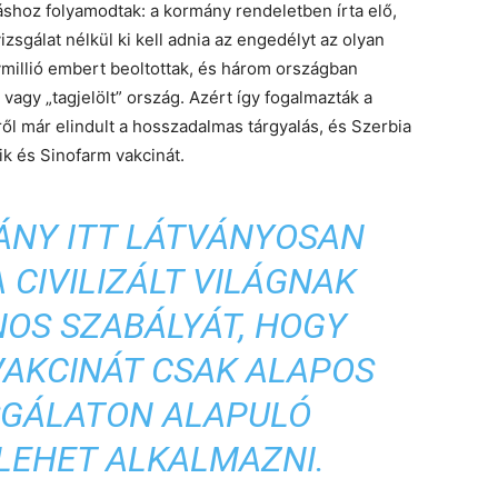
shoz folyamodtak: a kormány rendeletben írta elő,
sgálat nélkül ki kell adnia az engedélyt az olyan
ymillió embert beoltottak, és három országban
agy „tagjelölt” ország. Azért így fogalmazták a
ről már elindult a hosszadalmas tárgyalás, és Szerbia
k és Sinofarm vakcinát.
ÁNY ITT LÁTVÁNYOSAN
 CIVILIZÁLT VILÁGNAK
NOS SZABÁLYÁT, HOGY
VAKCINÁT CSAK ALAPOS
SGÁLATON ALAPULÓ
LEHET ALKALMAZNI.