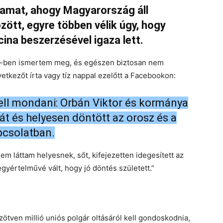
lyamat, ahogy Magyarország áll
zött, egyre többen vélik úgy, hogy
ina beszerzésével igaza lett.
SZ-ben ismertem meg, és egészen biztosan nem
vetkezőt írta vagy tíz nappal ezelőtt a Facebookon:
l kell mondani: Orbán Viktor és kormánya
gát és helyesen döntött az orosz és a
pcsolatban.
em láttam helyesnek, sőt, kifejezetten idegesített az
gyértelművé vált, hogy jó döntés született.”
tven millió uniós polgár oltásáról kell gondoskodnia,