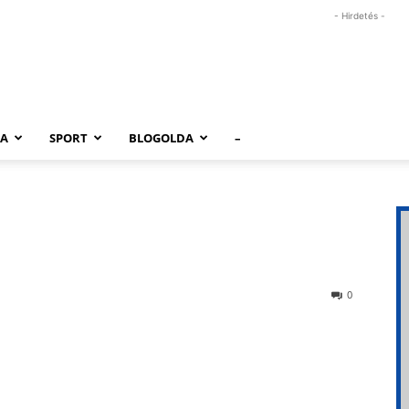
- Hirdetés -
RA
SPORT
BLOGOLDA
–
0