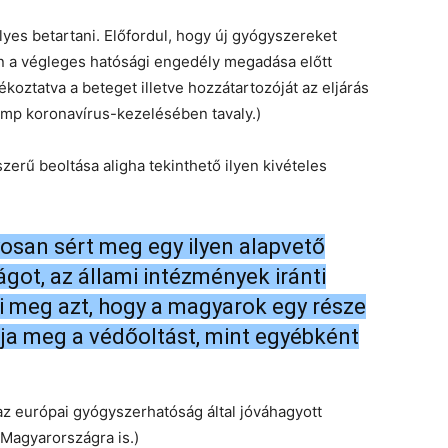
yes betartani. Előfordul, hogy új gyógyszereket
 a végleges hatósági engedély megadása előtt
koztatva a beteget illetve hozzátartozóját az eljárás
rump koronavírus-kezelésében tavaly.)
zerű beoltása aligha tekinthető ilyen kivételes
yosan sért meg egy ilyen alapvető
ágot, az állami intézmények iránti
ri meg azt, hogy a magyarok egy része
ja meg a védőoltást, mint egyébként
 az európai gyógyszerhatóság által jóváhagyott
 Magyarországra is.)