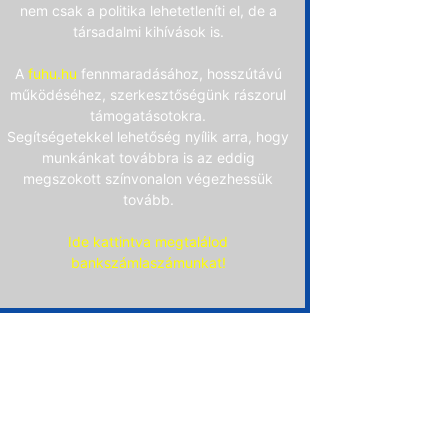
nem csak a politika lehetetleníti el, de a
társadalmi kihívások is.
A
fuhu.hu
fennmaradásához, hosszútávú
működéséhez, szerkesztőségünk rászorul
támogatásotokra.
Segítségetekkel lehetőség nyílik arra, hogy
munkánkat továbbra is az eddig
megszokott színvonalon végezhessük
tovább.
Ide kattintva megtalálod
bankszámlaszámunkat!