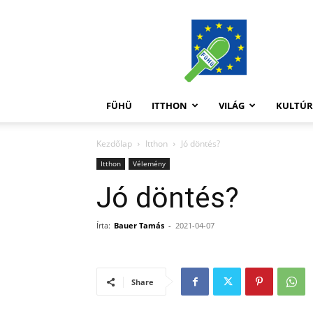
FüHü
FÜHÜ
ITTHON
VILÁG
KULTÚ
Kezdőlap
Itthon
Jó döntés?
Itthon
Vélemény
Jó döntés?
Írta:
Bauer Tamás
-
2021-04-07
Share