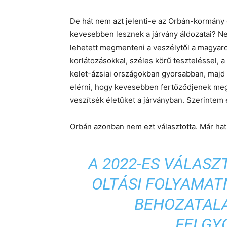
De hát nem azt jelenti-e az Orbán-kormány 
kevesebben lesznek a járvány áldozatai? N
lehetett megmenteni a veszélytől a magyaro
korlátozásokkal, széles körű teszteléssel, a
kelet-ázsiai országokban gyorsabban, majd 
elérni, hogy kevesebben fertőződjenek m
veszítsék életüket a járványban. Szerintem 
Orbán azonban nem ezt választotta. Már hat 
A 2022-ES VÁLASZ
OLTÁSI FOLYAMAT
BEHOZATAL
FELGY