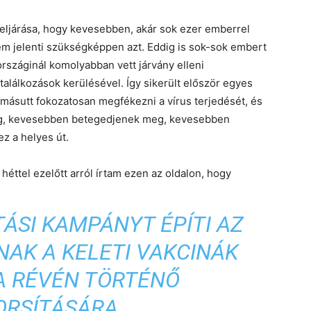
eljárása, hogy kevesebben, akár sok ezer emberrel
em jelenti szükségképpen azt. Eddig is sok-sok embert
rszáginál komolyabban vett járvány elleni
 találkozások kerülésével. Így sikerült először egyes
másutt fokozatosan megfékezni a vírus terjedését, és
eg, kevesebben betegedjenek meg, kevesebben
ez a helyes út.
héttel ezelőtt arról írtam ezen az oldalon, hogy
TÁSI KAMPÁNYT ÉPÍTI AZ
NAK A KELETI VAKCINÁK
A RÉVÉN TÖRTÉNŐ
ORSÍTÁSÁRA.