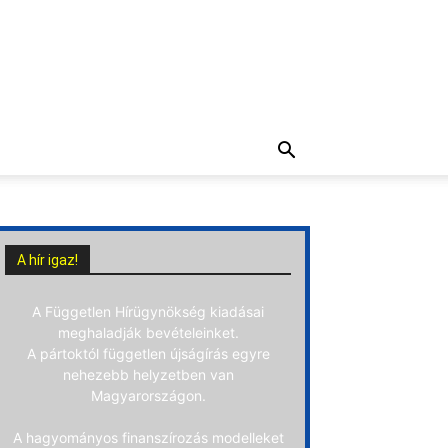
A hír igaz!
A Független Hírügynökség kiadásai
meghaladják bevételeinket.
A pártoktól független újságírás egyre
nehezebb helyzetben van
Magyarországon.
A hagyományos finanszírozás modelleket