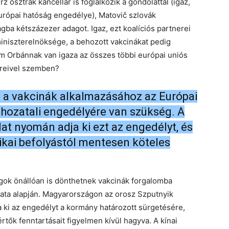
urz osztrák kancellár is foglalkozik a gondolattal (igaz,
 európai hatóság engedélye), Matovič szlovák
gba kétszázezer adagot. Igaz, ezt koalíciós partnerei
miniszterelnöksége, a behozott vakcinákat pedig
m Orbánnak van igaza az összes többi európai uniós
nereivel szemben?
n a vakcinák alkalmazásához az Európai
ozatali engedélyére van szükség. A
at nyomán adja ki ezt az engedélyt, és
tikai befolyástól mentesen köteles
gok önállóan is dönthetnek vakcinák forgalomba
álata alapján. Magyarországon az orosz Szputnyik
a ki az engedélyt a kormány határozott sürgetésére,
értők fenntartásait figyelmen kívül hagyva. A kínai