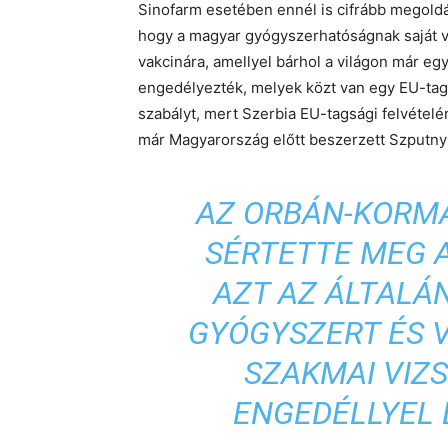
Sinofarm esetében ennél is cifrább megoldá
hogy a magyar gyógyszerhatóságnak saját viz
vakcinára, amellyel bárhol a világon már eg
engedélyezték, melyek közt van egy EU-tag v
szabályt, mert Szerbia EU-tagsági felvételé
már Magyarország előtt beszerzett Szputnyi
AZ ORBÁN-KORM
SÉRTETTE MEG A
AZT AZ ÁLTALÁ
GYÓGYSZERT ÉS 
SZAKMAI VIZ
ENGEDÉLLYEL 