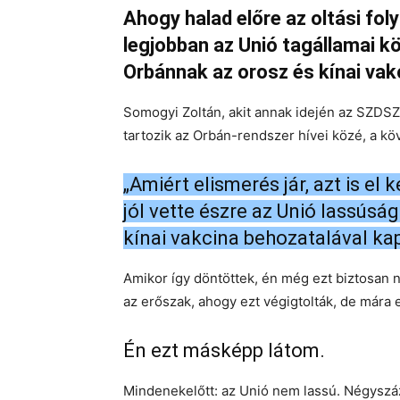
Ahogy halad előre az oltási fo
legjobban az Unió tagállamai kö
Orbánnak az orosz és kínai vakc
Somogyi Zoltán, akit annak idején az SZD
tartozik az Orbán-rendszer hívei közé, a kö
„Amiért elismerés jár, azt is e
jól vette észre az Unió lassúsá
kínai vakcina behozatalával ka
Amikor így döntöttek, én még ezt biztosan n
az erőszak, ahogy ezt végigtolták, de mára e
Én ezt másképp látom.
Mindenekelőtt: az Unió nem lassú. Négyszázö