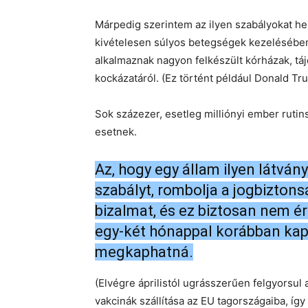
Márpedig szerintem az ilyen szabályokat hel
kivételesen súlyos betegségek kezelésében
alkalmaznak nagyon felkészült kórházak, tájé
kockázatáról. (Ez történt például Donald T
Sok százezer, esetleg milliónyi ember rutins
esetnek.
Az, hogy egy állam ilyen látván
szabályt, rombolja a jogbiztons
bizalmat, és ez biztosan nem é
egy-két hónappal korábban kap
megkaphatná.
(Elvégre áprilistól ugrásszerűen felgyorsul
vakcinák szállítása az EU tagországaiba, így