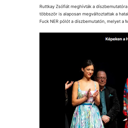
Ruttkay Zsófiát meghívták a díszbemutatóra 
többször is alaposan megváltoztattak a hatal
Fuck NER pólót a díszbemutatón, melyet a 