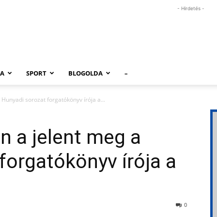
- Hirdetés -
RA
SPORT
BLOGOLDA
–
Hunyadi sorozat forgatókönyv írója a...
n a jelent meg a
forgatókönyv írója a
0