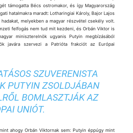
gét támogatta Bécs ostromakor, és így Magyarország
ati hatalmakra maradt: Lotharingiai Károly, Bajor Lajos
y hadakat, melyekben a magyar részvétel csekély volt.
mzeti felfogás nem tud mit kezdeni, és Orbán Viktor is
magyar miniszterelnök ugyanis Putyin megbízásából
k javára szervezi a Patrióta frakciót az Európai
VATÁSOS SZUVERENISTA
IK PUTYIN ZSOLDJÁBAN
ÜLRŐL BOMLASZTJÁK AZ
PAI UNIÓT.
mint ahogy Orbán Viktornak sem: Putyin éppúgy mint