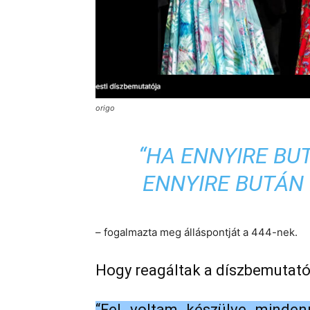
origo
“HA ENNYIRE BU
ENNYIRE BUTÁN
– fogalmazta meg álláspontját a 444-nek.
Hogy reagáltak a díszbemutató
“Fel voltam készülve mindenr