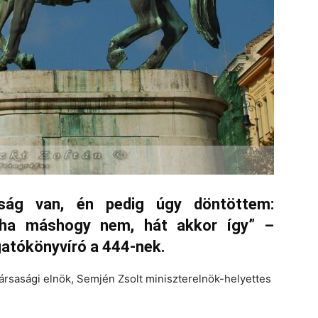
adság van, én pedig úgy döntöttem:
ha máshogy nem, hát akkor így” –
gatókönyvíró a 444-nek.
ársasági elnök, Semjén Zsolt miniszterelnök-helyettes