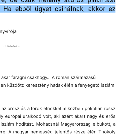
 Ha ebből ügyet csinálnak, akkor ez
nyvírója.
- Hirdetés -
t akar faragni csakhogy… A román származású
len küzdött: keresztény hadak élén a fenyegető iszlám
l az orosz és a török elnökkel miközben pokolian rossz
ly európai uralkodó volt, aki azért akart nagy és erős
szlám hódítást. Mohácsnál Magyarország elbukott, a
élére. A magyar nemesség jelentős része élén Thököly