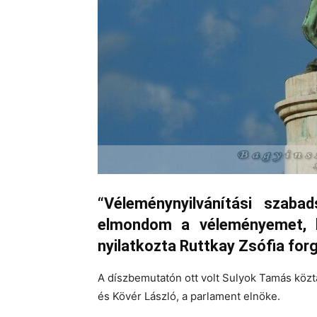
“Véleménynyilvánítási szab
elmondom a véleményemet, 
nyilatkozta Ruttkay Zsófia for
A díszbemutatón ott volt Sulyok Tamás közt
és Kövér László, a parlament elnöke.