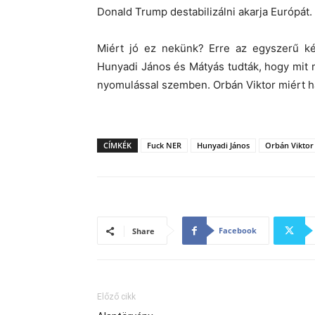
Donald Trump destabilizálni akarja Európát.
Miért jó ez nekünk? Erre az egyszerű ké
Hunyadi János és Mátyás tudták, hogy mit m
nyomulással szemben. Orbán Viktor miért h
CÍMKÉK
Fuck NER
Hunyadi János
Orbán Viktor
Facebook
Share
Előző cikk