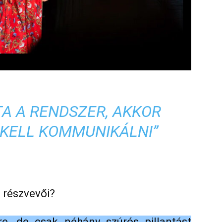
TA A RENDSZER, AKKOR
 KELL KOMMUNIKÁLNI”
 részvevői?
e, de csak néhány szúrós pillantást