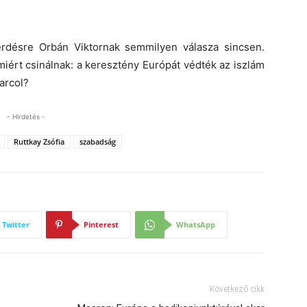
rdésre Orbán Viktornak semmilyen válasza sincsen.
iért csinálnak: a keresztény Európát védték az iszlám
arcol?
- Hirdetés -
Ruttkay Zsófia
szabadság
Twitter
Pinterest
WhatsApp
Következő cikk