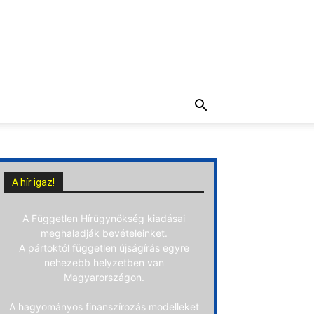
A hír igaz!
A Független Hírügynökség kiadásai
meghaladják bevételeinket.
A pártoktól független újságírás egyre
nehezebb helyzetben van
Magyarországon.
A hagyományos finanszírozás modelleket