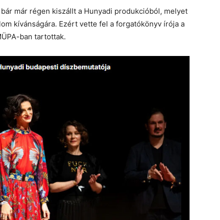
bár már régen kiszállt a Hunyadi produkcióból, melyet
om kívánságára. Ezért vette fel a forgatókönyv írója a
MÜPA-ban tartottak.