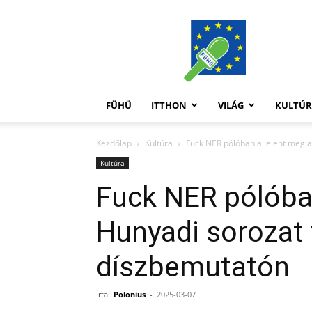
FüHü
FÜHÜ
ITTHON
VILÁG
KULTÚ
Kezdőlap
Kultúra
Fuck NER pólóban a jelent meg a 
Kultúra
Fuck NER pólóba
Hunyadi sorozat 
díszbemutatón
Írta:
Polonius
-
2025-03-07