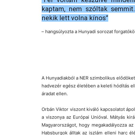
kaptam, nem szóltak semmit.
nekik lett volna kínos”
– hangsúlyozta a Hunyadi sorozat forgatókö
A Hunyadiakból a NER szimbolikus elődöke
hadvezér egész életében a keleti hódítás el
áradat ellen.
Orbán Viktor viszont kiváló kapcsolatot ápo
a viszonya az Európai Unióval. Mátyás kirá
Magyarországot, hogy megakadályozza az i
Habsburgok álltak az iszlám elleni harc 