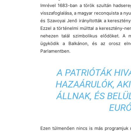
Imrével 1683-ban a török szultán hadsere
visszafoglalása, a magyar reconquista a nyug
és Szavoyai Jenő irányították a keresztén
Ezzel a történelmi múlttal a keresztény-ne
nehezen talál szimbolikus elődöket. A 
ügyködik a Balkánon, és az orosz elnö
Parlamentben.
A PATRIÓTÁK HI
HAZAÁRULÓK, AK
ÁLLNAK, ÉS BEL
EURÓ
Ezen túlmenően nincs is más programjuk 