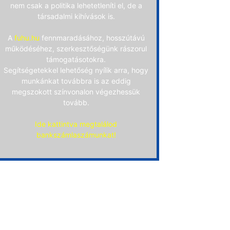
nem csak a politika lehetetleníti el, de a
társadalmi kihívások is.
A
fuhu.hu
fennmaradásához, hosszútávú
működéséhez, szerkesztőségünk rászorul
támogatásotokra.
Segítségetekkel lehetőség nyílik arra, hogy
munkánkat továbbra is az eddig
megszokott színvonalon végezhessük
tovább.
Ide kattintva megtalálod
bankszámlaszámunkat!