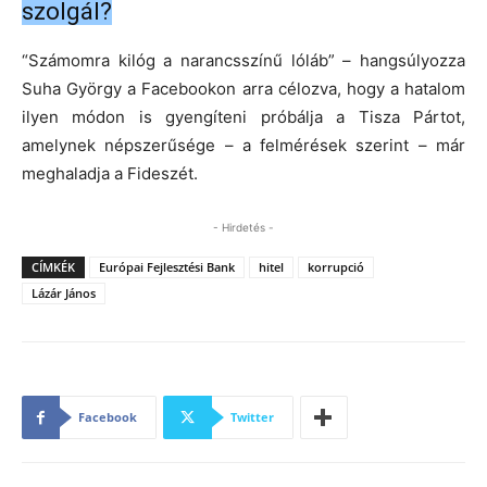
szolgál?
“Számomra kilóg a narancsszínű lóláb” – hangsúlyozza
Suha György a Facebookon arra célozva, hogy a hatalom
ilyen módon is gyengíteni próbálja a Tisza Pártot,
amelynek népszerűsége – a felmérések szerint – már
meghaladja a Fideszét.
- Hirdetés -
CÍMKÉK
Európai Fejlesztési Bank
hitel
korrupció
Lázár János
Facebook
Twitter