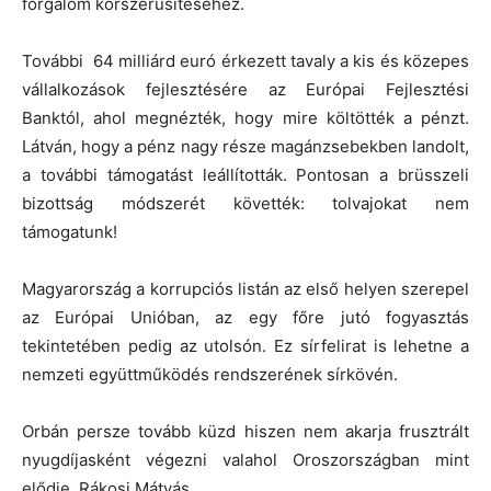
forgalom korszerűsítéséhez.
További 64 milliárd euró érkezett tavaly a kis és közepes
vállalkozások fejlesztésére az Európai Fejlesztési
Banktól, ahol megnézték, hogy mire költötték a pénzt.
Látván, hogy a pénz nagy része magánzsebekben landolt,
a további támogatást leállították. Pontosan a brüsszeli
bizottság módszerét követték: tolvajokat nem
támogatunk!
Magyarország a korrupciós listán az első helyen szerepel
az Európai Unióban, az egy főre jutó fogyasztás
tekintetében pedig az utolsón. Ez sírfelirat is lehetne a
nemzeti együttműködés rendszerének sírkövén.
Orbán persze tovább küzd hiszen nem akarja frusztrált
nyugdíjasként végezni valahol Oroszországban mint
elődje, Rákosi Mátyás.