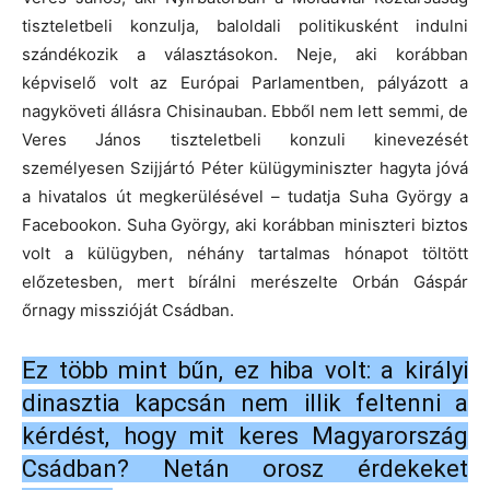
tiszteletbeli konzulja, baloldali politikusként indulni
szándékozik a választásokon. Neje, aki korábban
képviselő volt az Európai Parlamentben, pályázott a
nagyköveti állásra Chisinauban. Ebből nem lett semmi, de
Veres János tiszteletbeli konzuli kinevezését
személyesen Szijjártó Péter külügyminiszter hagyta jóvá
a hivatalos út megkerülésével – tudatja Suha György a
Facebookon. Suha György, aki korábban miniszteri biztos
volt a külügyben, néhány tartalmas hónapot töltött
előzetesben, mert bírálni merészelte Orbán Gáspár
őrnagy misszióját Csádban.
Ez több mint bűn, ez hiba volt: a királyi
dinasztia kapcsán nem illik feltenni a
kérdést, hogy mit keres Magyarország
Csádban? Netán orosz érdekeket