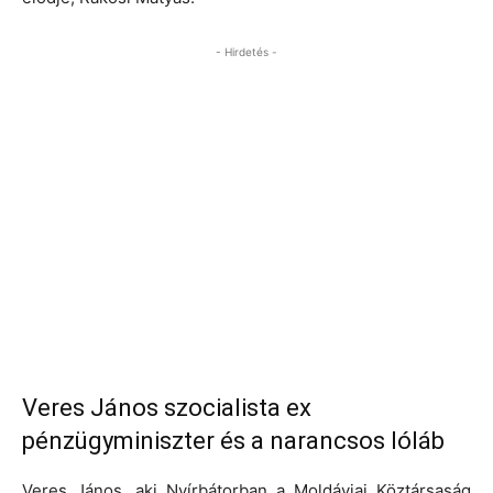
- Hirdetés -
Veres János szocialista ex
pénzügyminiszter és a narancsos lóláb
Veres János, aki Nyírbátorban a Moldáviai Köztársaság