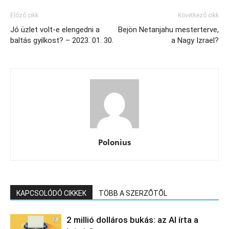
Előző cikk
Következő cikk
Jó üzlet volt-e elengedni a
Bejön Netanjahu mesterterve,
baltás gyilkost? – 2023. 01. 30.
a Nagy Izrael?
Polonius
KAPCSOLÓDÓ CIKKEK
TÖBB A SZERZŐTŐL
2 millió dolláros bukás: az AI írta a