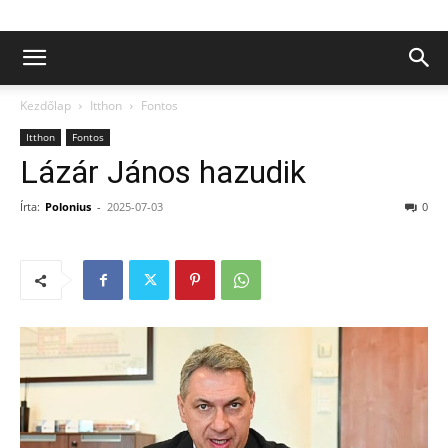
Kezdőlap
Itthon
Fontos
Itthon
Fontos
Lázár János hazudik
Írta:
Polonius
-
2025-07-03
0