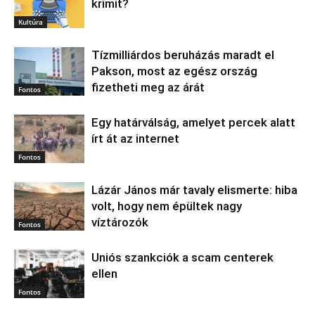
krimit?
Kultúra
Tízmilliárdos beruházás maradt el
Pakson, most az egész ország
fizetheti meg az árát
Fontos
Egy határválság, amelyet percek alatt
írt át az internet
Fontos
Lázár János már tavaly elismerte: hiba
volt, hogy nem épültek nagy
víztározók
Fontos
Uniós szankciók a scam centerek
ellen
Fontos