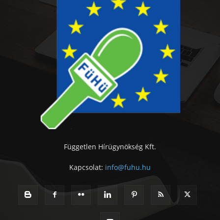
Független Hírügynökség Kft.
Kapcsolat:
info@fuhu.hu