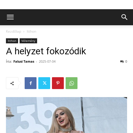
Kezdőlap
Itthon
Itthon
Vélemény
A helyzet fokozódik
Írta:
Falusi Tamas
-
2025-07-04
0