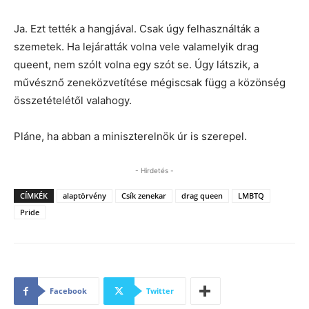
Ja. Ezt tették a hangjával. Csak úgy felhasználták a
szemetek. Ha lejáratták volna vele valamelyik drag
queent, nem szólt volna egy szót se. Úgy látszik, a
művésznő zeneközvetítése mégiscsak függ a közönség
összetételétől valahogy.
Pláne, ha abban a miniszterelnök úr is szerepel.
- Hirdetés -
CÍMKÉK
alaptörvény
Csík zenekar
drag queen
LMBTQ
Pride
Facebook
Twitter