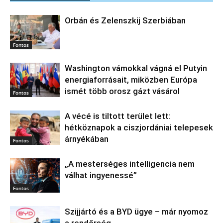
Orbán és Zelenszkij Szerbiában
Fontos
Washington vámokkal vágná el Putyin
energiaforrásait, miközben Európa
ismét több orosz gázt vásárol
Fontos
A vécé is tiltott terület lett:
hétköznapok a ciszjordániai telepesek
árnyékában
Fontos
„A mesterséges intelligencia nem
válhat ingyenessé”
Fontos
Szijjártó és a BYD ügye – már nyomoz