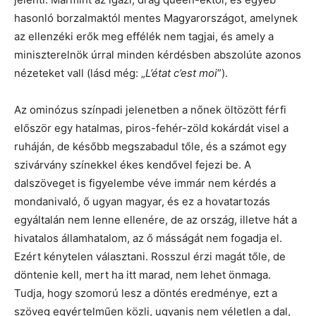
hasonló borzalmaktól mentes Magyarországot, amelynek
az ellenzéki erők meg effélék nem tagjai, és amely a
miniszterelnök úrral minden kérdésben abszolúte azonos
nézeteket vall (lásd még: „
L’état c’est moi
”).
Az ominózus színpadi jelenetben a nőnek öltözött férfi
először egy hatalmas, piros-fehér-zöld kokárdát visel a
ruháján, de később megszabadul tőle, és a számot egy
szivárvány színekkel ékes kendővel fejezi be. A
dalszöveget is figyelembe véve immár nem kérdés a
mondanivaló, ő ugyan magyar, és ez a hovatartozás
egyáltalán nem lenne ellenére, de az ország, illetve hát a
hivatalos államhatalom, az ő másságát nem fogadja el.
Ezért kénytelen választani. Rosszul érzi magát tőle, de
döntenie kell, mert ha itt marad, nem lehet önmaga.
Tudja, hogy szomorú lesz a döntés eredménye, ezt a
szöveg egyértelműen közli, ugyanis nem véletlen a dal,