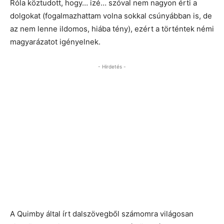
Róla köztudott, hogy… izé… szóval nem nagyon érti a
dolgokat (fogalmazhattam volna sokkal csúnyábban is, de
az nem lenne ildomos, hiába tény), ezért a történtek némi
magyarázatot igényelnek.
- Hirdetés -
A Quimby által írt dalszövegből számomra világosan