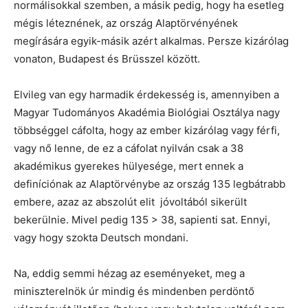
normálisokkal szemben, a másik pedig, hogy ha esetleg
mégis léteznének, az ország Alaptörvényének
megírására egyik-másik azért alkalmas. Persze kizárólag
vonaton, Budapest és Brüsszel között.
Elvileg van egy harmadik érdekesség is, amennyiben a
Magyar Tudományos Akadémia Biológiai Osztálya nagy
többséggel cáfolta, hogy az ember kizárólag vagy férfi,
vagy nő lenne, de ez a cáfolat nyilván csak a 38
akadémikus gyerekes hülyesége, mert ennek a
definíciónak az Alaptörvénybe az ország 135 legbátrabb
embere, azaz az abszolút elit jóvoltából sikerült
bekerülnie. Mivel pedig 135 > 38, sapienti sat. Ennyi,
vagy hogy szokta Deutsch mondani.
Na, eddig semmi hézag az eseményeket, meg a
miniszterelnök úr mindig és mindenben perdöntő