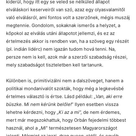
kiderül, hogy itt egy se veled se nélküled állapot
elváláskori keserveiről van szó, azaz egy olyasvalamitől
való elválásról, ami fontos volt a szerzőnek, mégis muszáj
megtennie. Gondolom, sokaknak ismerős a helyzet, a
kőpokol az elválás utáni állapotot jellemzi, és ez az
értelmezés akkor is rendben van, ha a szöveg egy részét
(pl. indián lidérc) nem igazán tudom hová tenni. Na,
persze nem is kell, azok már a szerzői szabadság részei,
mely szabadságot tiszteletben kell tartanunk.
Különben is, primitivizálni nem a dalszöveget, hanem a
politikai mondanivalót szokták, hogy még a legkevésbé
értelmes választó is értse. Lásd például: „
Van, aki erre
büszke. Mi nem kérünk belőle!
” Ilyen esetben vissza
lehetne kérdezni, hogy „
Ki az a mi”,
de nem érdemes,
mert már megszokhattuk, hogy Orbán fejedelmi többest
használ, ahol a „
Mi
” természetesen Magyarországot
jelenti. Mármint az igazi, drag queen-ektől, és egyéb