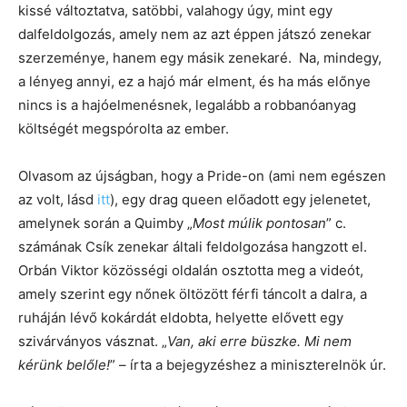
kissé változtatva, satöbbi, valahogy úgy, mint egy
dalfeldolgozás, amely nem az azt éppen játszó zenekar
szerzeménye, hanem egy másik zenekaré. Na, mindegy,
a lényeg annyi, ez a hajó már elment, és ha más előnye
nincs is a hajóelmenésnek, legalább a robbanóanyag
költségét megspórolta az ember.
Olvasom az újságban, hogy a Pride-on (ami nem egészen
az volt, lásd
itt
), egy drag queen előadott egy jelenetet,
amelynek során a Quimby „
Most múlik pontosan
” c.
számának Csík zenekar általi feldolgozása hangzott el.
Orbán Viktor közösségi oldalán osztotta meg a videót,
amely szerint egy nőnek öltözött férfi táncolt a dalra, a
ruháján lévő kokárdát eldobta, helyette elővett egy
szivárványos vásznat. „
Van, aki erre büszke. Mi nem
kérünk belőle!
” – írta a bejegyzéshez a miniszterelnök úr.