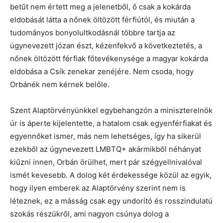
betűt nem értett meg a jelenetből, ő csak a kokárda
eldobását látta a nőnek öltözött férfiútól, és miután a
tudományos bonyolultkodásnál többre tartja az
úgynevezett józan észt, kézenfekvő a következtetés, a
nőnek öltözött férfiak főtevékenysége a magyar kokárda
eldobása a Csík zenekar zenéjére. Nem csoda, hogy
Orbánék nem kérnek belőle.
Szent Alaptörvényünkkel egybehangzón a miniszterelnök
úr is áperte kijelentette, a hatalom csak egyenférfiakat és
egyennőket ismer, más nem lehetséges, így ha sikerül
ezekből az úgynevezett LMBTQ+ akármikből néhányat
kiűzni innen, Orbán örülhet, mert pár szégyellnivalóval
ismét kevesebb. A dolog két érdekessége közül az egyik,
hogy ilyen emberek az Alaptörvény szerint nem is
léteznek, ez a másság csak egy undorító és rosszindulatú
szokás részükről, ami nagyon csúnya dolog a