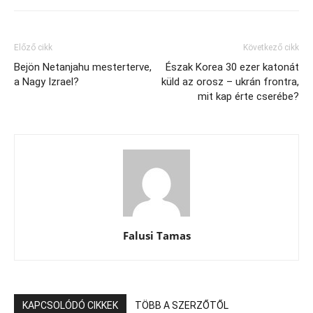
Előző cikk
Következő cikk
Bejön Netanjahu mesterterve,
Észak Korea 30 ezer katonát
a Nagy Izrael?
küld az orosz – ukrán frontra,
mit kap érte cserébe?
Falusi Tamas
KAPCSOLÓDÓ CIKKEK
TÖBB A SZERZŐTŐL