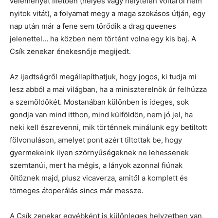
véleményét illetően (helyes vagy helytelen voltáról nem
nyitok vitát), a folyamat megy a maga szokásos útján, egy
nap után már a fene sem törődik a drag queenes
jelenettel… ha közben nem történt volna egy kis baj. A
Csík zenekar énekesnője megijedt.
Az ijedtségről megállapíthatjuk, hogy jogos, ki tudja mi
lesz abból a mai világban, ha a miniszterelnök úr felhúzza
a szemöldökét. Mostanában különben is ideges, sok
gondja van mind itthon, mind külföldön, nem jó jel, ha
neki kell észrevenni, mik történnek minálunk egy betiltott
fölvonuláson, amelyet pont azért tiltottak be, hogy
gyermekeink ilyen szörnyűségeknek ne lehessenek
szemtanúi, mert ha mégis, a lányok azonnal fiúnak
öltöznek majd, plusz vicaverza, amitől a komplett és
tömeges átoperálás sincs már messze.
A Csík zenekar egyébként is különleges helyzetben van,