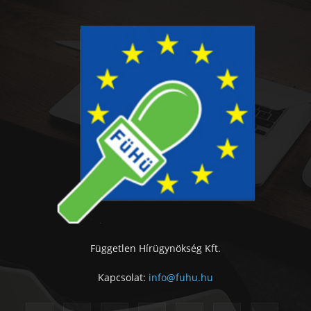
Független Hírügynökség Kft.
Kapcsolat:
info@fuhu.hu