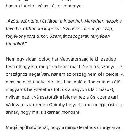
hanem tudatos választás eredménye:
„
Azóta szüntelen őt látom mindenhol. Meredten nézek a
távolba, otthonom kőpokol. Szilánkos mennyország,
folyékony torz tükör. Szentjánosbogarak fényében
tündököl.
”
Nem egy vidám dolog hát Magyarország lelki, esetleg
testi elhagyása, mégsem tehet mást. Nem ő viszonyul az
országhoz negatívan, hanem az ország nem kér belőle. A
másság miatti helyzete kicsit hasonló a Romániában élő
magyarok helyzetéhez (ott ők a nagyon utált mások),
nyilván ezért választották a jelenethez a Csík zenekari
változatot az eredeti Quimby helyett, ami a megerősítése
annak, hogy mit is akarnak mondani.
Megállapítható tehát, hogy a miniszterelnök úr egy árva