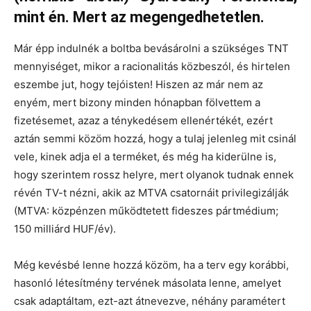
mint én. Mert az megengedhetetlen.
Már épp indulnék a boltba bevásárolni a szükséges TNT
mennyiséget, mikor a racionalitás közbeszól, és hirtelen
eszembe jut, hogy tejóisten! Hiszen az már nem az
enyém, mert bizony minden hónapban fölvettem a
fizetésemet, azaz a ténykedésem ellenértékét, ezért
aztán semmi közöm hozzá, hogy a tulaj jelenleg mit csinál
vele, kinek adja el a terméket, és még ha kiderülne is,
hogy szerintem rossz helyre, mert olyanok tudnak ennek
révén TV-t nézni, akik az MTVA csatornáit privilegizálják
(MTVA: közpénzen működtetett fideszes pártmédium;
150 milliárd HUF/év).
Még kevésbé lenne hozzá közöm, ha a terv egy korábbi,
hasonló létesítmény tervének másolata lenne, amelyet
csak adaptáltam, ezt-azt átnevezve, néhány paramétert