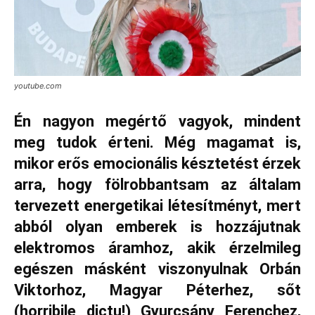
youtube.com
Én nagyon megértő vagyok, mindent
meg tudok érteni. Még magamat is,
mikor erős emocionális késztetést érzek
arra, hogy fölrobbantsam az általam
tervezett energetikai létesítményt, mert
abból olyan emberek is hozzájutnak
elektromos áramhoz, akik érzelmileg
egészen másként viszonyulnak Orbán
Viktorhoz, Magyar Péterhez, sőt
(horribile dictu!) Gyurcsány Ferenchez,