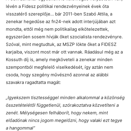
lévén a Fidesz politikai rendezvényeinek évek óta
visszatérő szereplője… bár 2011-ben Szabó Attila, a
zenekar hegedűse az fn24-nek adott interjújában azt
mondta, ettől még nem politikailag elkötelezettek,
egyszerűen sosem hívják őket szocialista rendezvényre.
Szóval, mint megtudtuk, az MSZP lökte őket a FIDESZ
karjaiba, viszont most már ott vannak. Ráadásul még az a
Kossuth díj is, amely megköveteli a zenekar minden
szempontból megfelelő viselkedését, így aztán nem
csoda, hogy szegény művésznő azonnal az alábbi
szavakra ragadtatta magát:
„Igyekszem tisztességgel minden alkalommal a közönség
összetételétől függetlenül, szórakoztatva közvetíteni a
zenét. Mélységesen felháborít, hogy nekem, mint
előadónak nincs jogom megelőzni, hogy valaki ezt tegye
a hangommal”