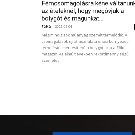
Fémcsomagolásra kéne váltanun
az ételeknél, hogy megóvjuk a
bolygót és magunkat...
FüHü
-
2022-05-04
Még mindig sok műanyag szemét termelődik. A
csomagolások újrahasználata óriási környezeti
terheléstől mentesítené a bolygót - írja a Zöld
magazin. Az elmúlt években rekordmennyiségű
szemetet...