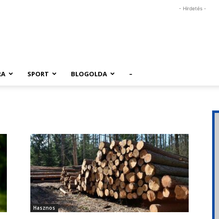
- Hirdetés -
RA
SPORT
BLOGOLDA
–
Hasznos