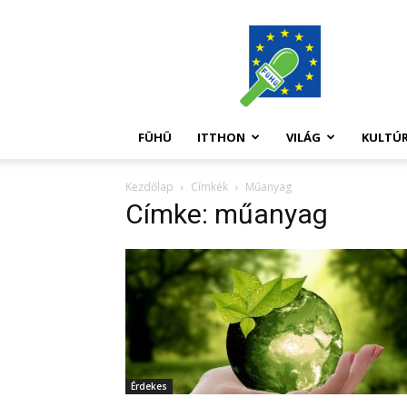
FüHü
FÜHÜ
ITTHON
VILÁG
KULTÚ
Kezdőlap
Címkék
Műanyag
Címke: műanyag
Érdekes