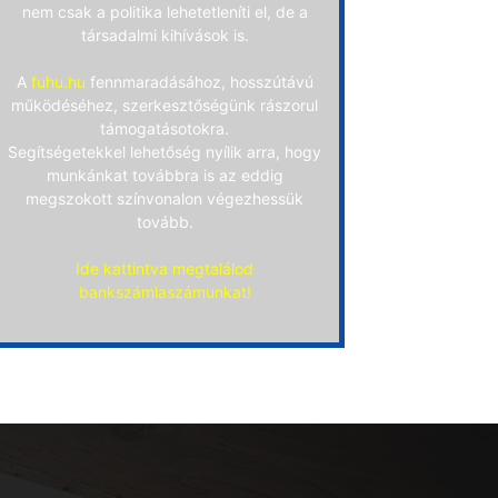
nem csak a politika lehetetleníti el, de a
társadalmi kihívások is.
A
fuhu.hu
fennmaradásához, hosszútávú
működéséhez, szerkesztőségünk rászorul
támogatásotokra.
Segítségetekkel lehetőség nyílik arra, hogy
munkánkat továbbra is az eddig
megszokott színvonalon végezhessük
tovább.
Ide kattintva megtalálod
bankszámlaszámunkat!