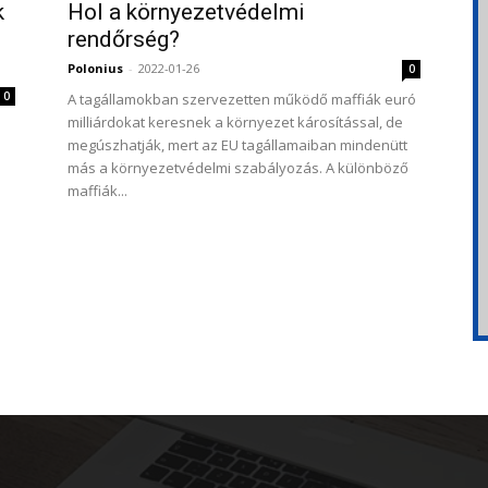
k
Hol a környezetvédelmi
rendőrség?
Polonius
-
2022-01-26
0
0
A tagállamokban szervezetten működő maffiák euró
milliárdokat keresnek a környezet károsítással, de
megúszhatják, mert az EU tagállamaiban mindenütt
más a környezetvédelmi szabályozás. A különböző
maffiák...