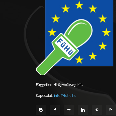
Független Hírügynökség Kft.
Kapcsolat:
info@fuhu.hu