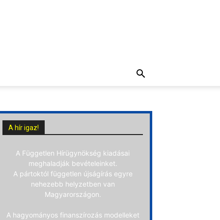
A hír igaz!
A Független Hírügynökség kiadásai
meghaladják bevételeinket.
A pártoktól független újságírás egyre
nehezebb helyzetben van
Magyarországon.
A hagyományos finanszírozás modelleket