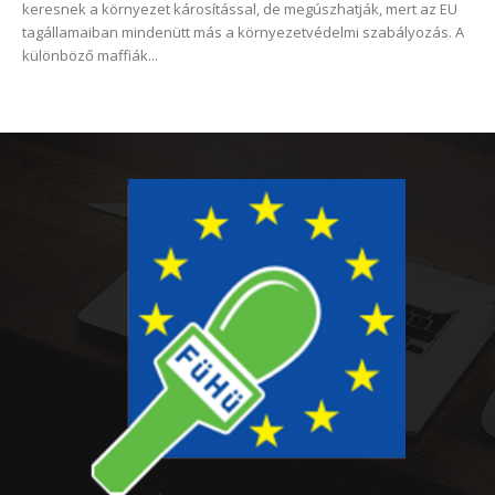
keresnek a környezet károsítással, de megúszhatják, mert az EU
tagállamaiban mindenütt más a környezetvédelmi szabályozás. A
különböző maffiák...