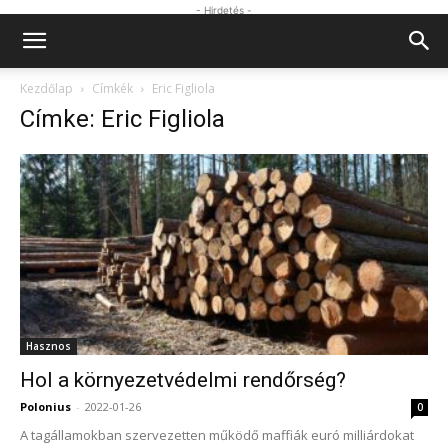
- Hirdetés -
Kezdőlap
Címkék
Eric Figliola
Címke: Eric Figliola
Hasznos
Hol a környezetvédelmi rendőrség?
Polonius
-
2022-01-26
0
A tagállamokban szervezetten működő maffiák euró milliárdokat