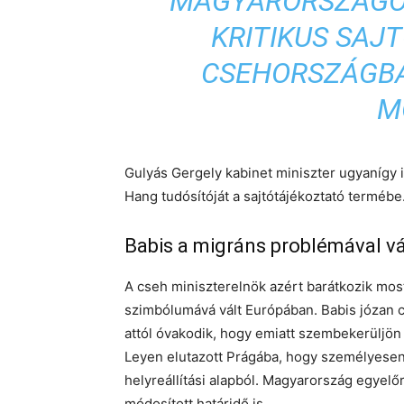
MAGYARORSZÁGO
KRITIKUS SAJT
CSEHORSZÁGB
M
Gulyás Gergely kabinet miniszter ugyanígy
Hang tudósítóját a sajtótájékoztató termébe
Babis a migráns problémával vá
A cseh miniszterelnök azért barátkozik mos
szimbólumává vált Európában. Babis józan ci
attól óvakodik, hogy emiatt szembekerüljön 
Leyen elutazott Prágába, hogy személyesen 
helyreállítási alapból. Magyarország egyelő
módosított határidő is.