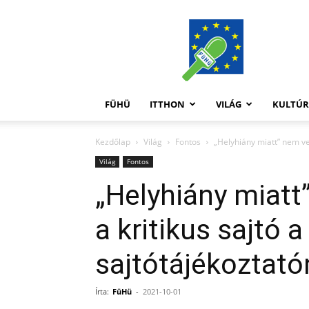
FüHü
FÜHÜ
ITTHON
VILÁG
KULTÚ
Kezdőlap
Világ
Fontos
„Helyhiány miatt” nem veh
Világ
Fontos
„Helyhiány miatt
a kritikus sajtó 
sajtótájékoztató
Írta:
FüHü
-
2021-10-01