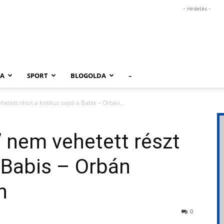
- Hirdetés -
RA
SPORT
BLOGOLDA
–
etett részt a kritikus sajtó a Babis – Orbán...
” nem vehetett részt
a Babis – Orbán
n
0