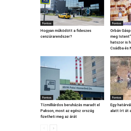
Fontos
Fontos
Hogyan működött a fideszes
Orbán Gáspá
cenzúrarendszer?
meg Istent”,
hatszor is 
Csádba és 
Fontos
Fontos
Tízmilliárdos beruházás maradt el
Egy határvá
Pakson, most az egész ország
alatt írt át 
fizetheti meg az árát