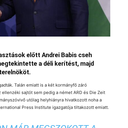
lasztások előtt Andrei Babis cseh
gtekintette a déli kerítést, majd
terelnököt.
adták. Talán emiatt is a két kormányfő záró
ellenzéki sajtót sem pedig a német ARD és Die Zeit
rmányszóvivő utólag helyhiányra hivatkozott noha a
ernational Press Institute igazgatója tiltakozott emiatt.