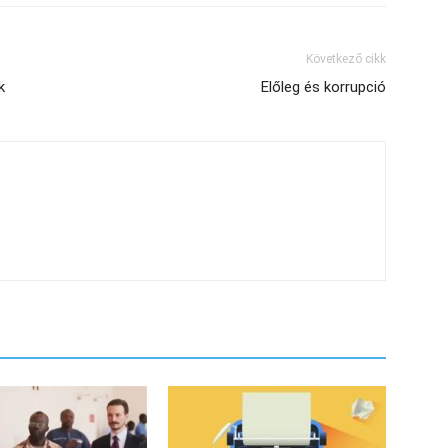
Következő cikk
k
Előleg és korrupció