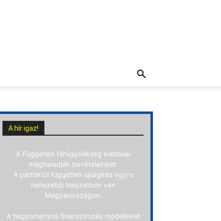
A hír igaz!
A Független Hírügynökség kiadásai
meghaladják bevételeinket.
A pártoktól független újságírás egyre
nehezebb helyzetben van
Magyarországon.
A hagyományos finanszírozás modelleket