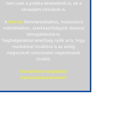
nem csak a politika lehetetleníti el, de a
társadalmi kihívások is.
A
fuhu.hu
fennmaradásához, hosszútávú
működéséhez, szerkesztőségünk rászorul
támogatásotokra.
Segítségetekkel lehetőség nyílik arra, hogy
munkánkat továbbra is az eddig
megszokott színvonalon végezhessük
tovább.
Ide kattintva megtalálod
bankszámlaszámunkat!