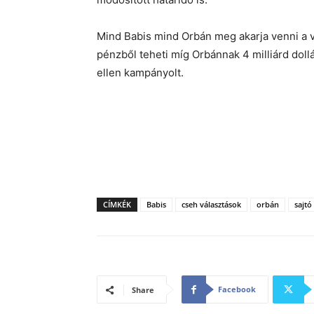
Mind Babis mind Orbán meg akarja venni a v
pénzből teheti míg Orbánnak 4 milliárd dollá
ellen kampányolt.
CÍMKÉK
Babis
cseh választások
orbán
sajtó
Facebook
Share