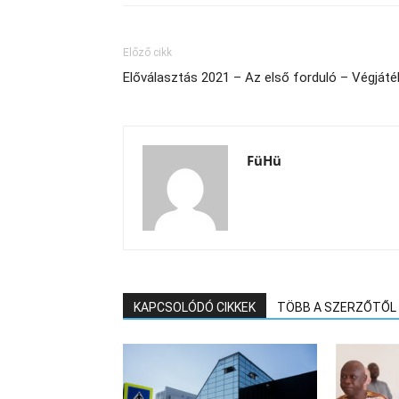
Előző cikk
Előválasztás 2021 – Az első forduló – Végjáté
FüHü
KAPCSOLÓDÓ CIKKEK
TÖBB A SZERZŐTŐL