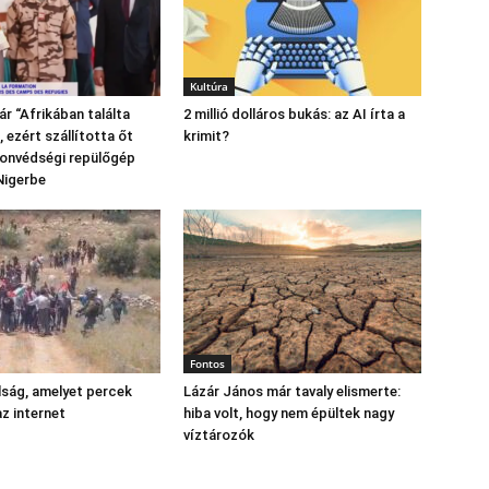
Kultúra
r “Afrikában találta
2 millió dolláros bukás: az AI írta a
 ezért szállította őt
krimit?
honvédségi repülőgép
Nigerbe
Fontos
lság, amelyet percek
Lázár János már tavaly elismerte:
az internet
hiba volt, hogy nem épültek nagy
víztározók