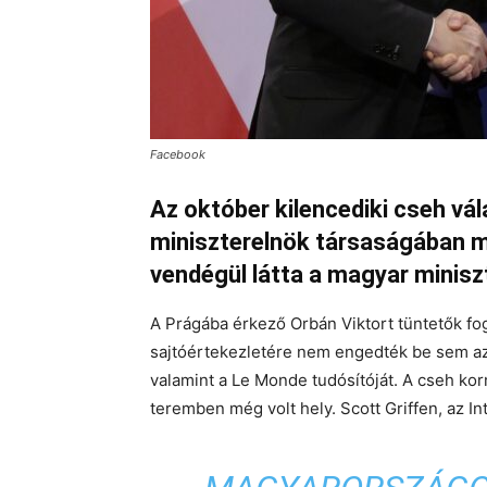
Facebook
Az október kilencediki cseh vá
miniszterelnök társaságában me
vendégül látta a magyar minisz
A Prágába érkező Orbán Viktort tüntetők fog
sajtóértekezletére nem engedték be sem az 
valamint a Le Monde tudósítóját. A cseh ko
teremben még volt hely. Scott Griffen, az Int