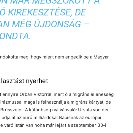
N MÁR MEGSZOKOTT A
Ó KIREKESZTÉSE, DE
AN MÉG ÚJDONSÁG –
ONDTA.
 indokolta meg, hogy miért nem engedik be a Magyar
.
lasztást nyerhet
t ennyire Orbán Viktorral, mert ő a migráns ellenesség
nizmussal maga is felhasználja a migráns kártyát, de
Brüsszelel. A különbség nyilvánvaló: Ursula von der
adja át az euró milliárdokat Babisnak az európai
re várólistán van noha már lejárt a szeptember 30-i