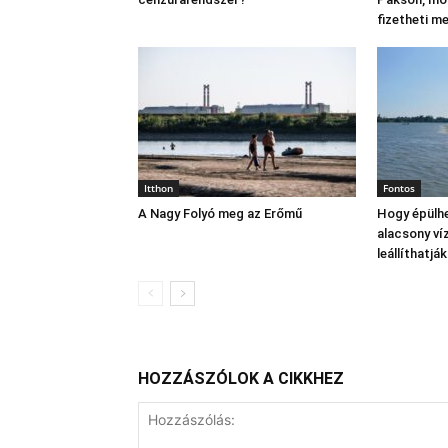
fizetheti m
Itthon
Fontos
A Nagy Folyó meg az Erőmű
Hogy épülhe
alacsony víz
leállíthatj
HOZZÁSZÓLOK A CIKKHEZ