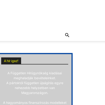
A hír igaz!
A Független Hírügynökség kiadásai
meghaladják bevételeinket.
A pártoktól független újságírás egyre
nehezebb helyzetben van
Magyarországon.
A hagyományos finanszírozás modelleket