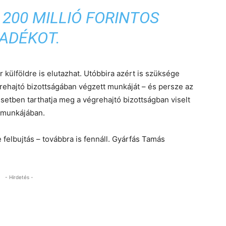
 200 MILLIÓ FORINTOS
ADÉKOT.
külföldre is elutazhat. Utóbbira azért is szüksége
égrehajtó bizottságában végzett munkáját – és persze az
etben tarthatja meg a végrehajtó bizottságban viselt
t munkájában.
elbujtás – továbbra is fennáll. Gyárfás Tamás
- Hirdetés -