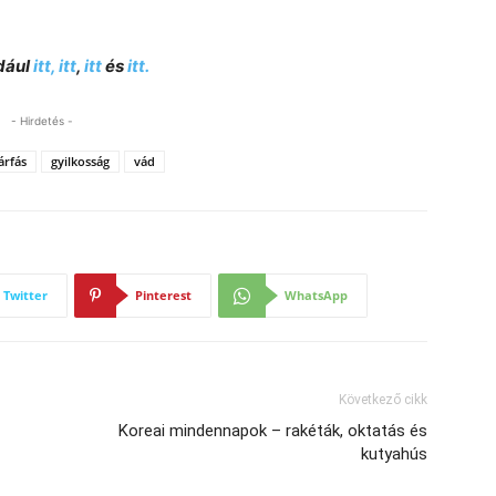
ldául
itt,
itt
,
itt
és
itt.
- Hirdetés -
árfás
gyilkosság
vád
Twitter
Pinterest
WhatsApp
Következő cikk
Koreai mindennapok – rakéták, oktatás és
kutyahús