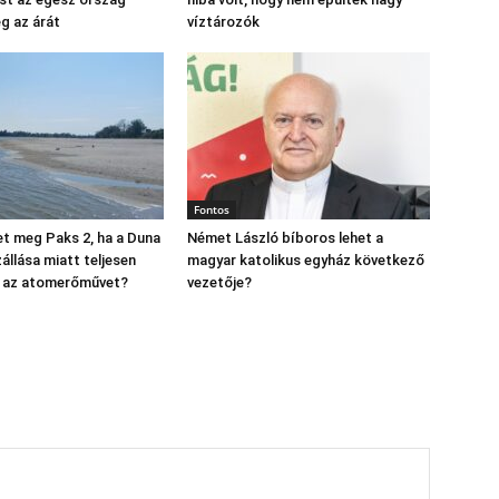
eg az árát
víztározók
Fontos
t meg Paks 2, ha a Duna
Német László bíboros lehet a
állása miatt teljesen
magyar katolikus egyház következő
ák az atomerőművet?
vezetője?