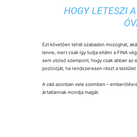
HOGY LETESZI A
ÓV
Ezt követően tehát szabadon mozoghat, akár 
lenne, mert csak így tudja ellátni a FINA v
sem utolsó szempont, hogy csak abban az es
pozícióját, ha rendszeresen részt a testüle
A vád azonban vele szemben – emberölésre f
ártatlannak mondja magát.