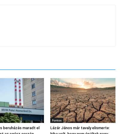
Fontos
os beruházás maradt el
Lázár János már tavaly elismerte:
st az egész ország
hiba volt, hogy nem épültek nagy