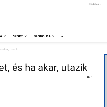
- Hirdetés -
RA
SPORT
BLOGOLDA
–
ha akar, utazik
et, és ha akar, utazik
0