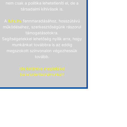
nem csak a politika lehetetleníti el, de a
társadalmi kihívások is.
A
fuhu.hu
fennmaradásához, hosszútávú
működéséhez, szerkesztőségünk rászorul
támogatásotokra.
Segítségetekkel lehetőség nyílik arra, hogy
munkánkat továbbra is az eddig
megszokott színvonalon végezhessük
tovább.
Ide kattintva megtalálod
bankszámlaszámunkat!