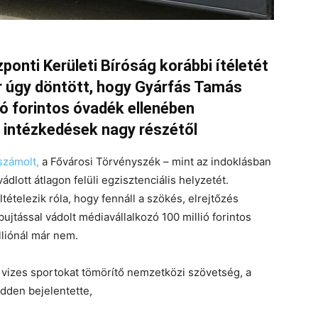
zponti Kerületi Bíróság korábbi ítéletét
r úgy döntött, hogy Gyárfás Tamás
ió forintos óvadék ellenében
 intézkedések nagy részétől
számolt,
a Fővárosi Törvényszék – mint az indoklásban
dlott átlagon felüli egzisztenciális helyzetét.
tételezik róla, hogy fennáll a szökés, elrejtőzés
bujtással vádolt médiavállalkozó 100 millió forintos
liónál már nem.
vizes sportokat tömörítő nemzetközi szövetség, a
dden bejelentette,