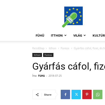
FüHü
FÜHÜ
ITTHON
VILÁG
KULTÚ
Kezdőlap
Itthon
Fontos
Gyárfás cáfol, fizet, és 
Itthon
Fontos
Gyárfás cáfol, fiz
Írta:
FüHü
-
2018-07-25
Share