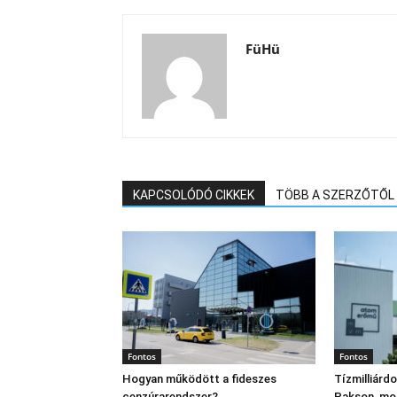
FüHü
KAPCSOLÓDÓ CIKKEK
TÖBB A SZERZŐTŐL
Fontos
Fontos
Hogyan működött a fideszes
Tízmilliárd
cenzúrarendszer?
Pakson, mo