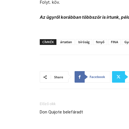
Folyt. köv.
Az ügyről korábban többször is írtunk, pé
CÍMKÉK
ártatlan
bíróság
fenyő
FINA
Gy
Facebook
Share
Előző cikk
Don Quijote belefáradt