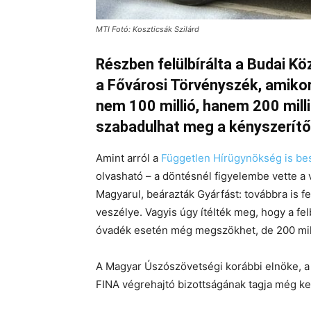
MTI Fotó: Koszticsák Szilárd
Részben felülbírálta a Budai Kö
a Fővárosi Törvényszék, amiko
nem 100 millió, hanem 200 mill
szabadulhat meg a kényszerítő
Amint arról a
Független Hírügynökség is be
olvasható – a döntésnél figyelembe vette a vá
Magyarul, beárazták Gyárfást: továbbra is fel
veszélye. Vagyis úgy ítélték meg, hogy a fel
óvadék esetén még megszökhet, de 200 mil
A Magyar Úszószövetségi korábbi elnöke, a 
FINA végrehajtó bizottságának tagja még ke