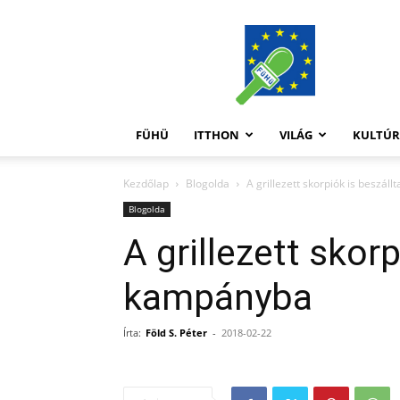
FüHü
FÜHÜ
ITTHON
VILÁG
KULTÚ
Kezdőlap
Blogolda
A grillezett skorpiók is beszál
Blogolda
A grillezett skorp
kampányba
Írta:
Föld S. Péter
-
2018-02-22