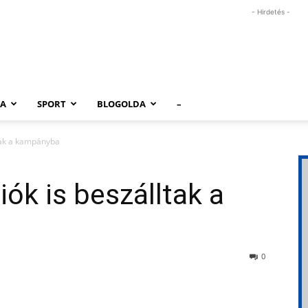
- Hirdetés -
RA
SPORT
BLOGOLDA
–
ltak a kampányba
iók is beszálltak a
0