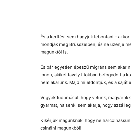
És a kerítést sem hagyjuk lebontani – akko
mondják meg Brüsszelben, és ne üzenje meg
magunktól is.
És bár egyetlen épeszű migráns sem akar ná
innen, akiket tavaly titokban befogadott a
nem akarunk. Majd mi eldöntjük, és a saját 
Vegyék tudomásul, hogy velünk, magyarokka
gyarmat, ha senki sem akarja, hogy azzá le
Kikérjük magunknak, hogy ne harcolhassunk
csinálni magunkból!