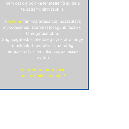
nem csak a politika lehetetleníti el, de a
társadalmi kihívások is.
A
fuhu.hu
fennmaradásához, hosszútávú
működéséhez, szerkesztőségünk rászorul
támogatásotokra.
Segítségetekkel lehetőség nyílik arra, hogy
munkánkat továbbra is az eddig
megszokott színvonalon végezhessük
tovább.
Ide kattintva megtalálod
bankszámlaszámunkat!