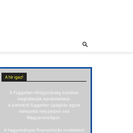
A hír igaz!
A Független Hírügynökség kiadásai
meghaladják bevételeinket.
A pártoktól független újságírás egyre
nehezebb helyzetben van
Magyarországon.
A hagyományos finanszírozás modelleket