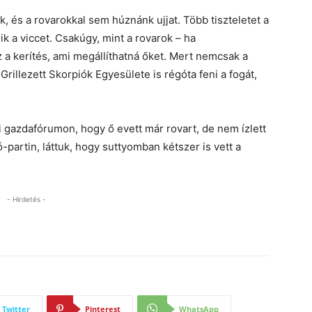
k, és a rovarokkal sem húznánk ujjat. Több tiszteletet a
k a viccet. Csakúgy, mint a rovarok – ha
 a kerítés, ami megállíthatná őket. Mert nemcsak a
Grillezett Skorpiók Egyesülete is régóta feni a fogát,
gazdafórumon, hogy ő evett már rovart, de nem ízlett
ó-partin, láttuk, hogy suttyomban kétszer is vett a
- Hirdetés -
Twitter
Pinterest
WhatsApp