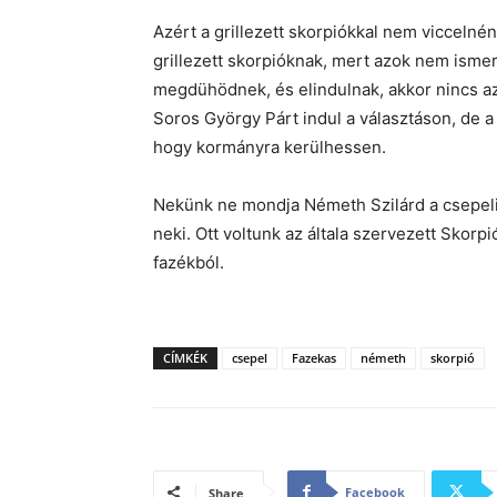
Azért a grillezett skorpiókkal nem viccelnén
grillezett skorpióknak, mert azok nem ismeri
megdühödnek, és elindulnak, akkor nincs az
Soros György Párt indul a választáson, de a 
hogy kormányra kerülhessen.
Nekünk ne mondja Németh Szilárd a csepeli 
neki. Ott voltunk az általa szervezett Skorpi
fazékból.
CÍMKÉK
csepel
Fazekas
németh
skorpió
Facebook
Share