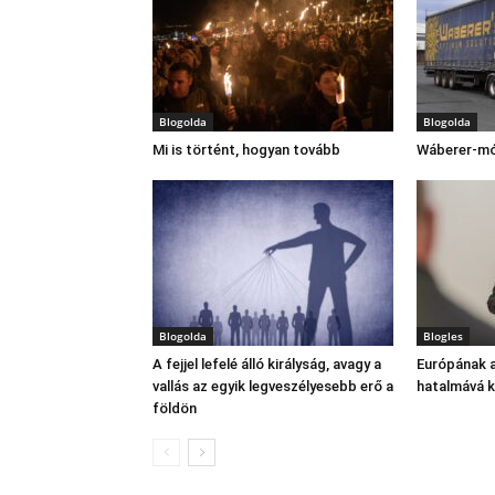
Blogolda
Blogolda
Mi is történt, hogyan tovább
Wáberer-m
Blogolda
Blogles
A fejjel lefelé álló királyság, avagy a
Európának a
vallás az egyik legveszélyesebb erő a
hatalmává ke
földön