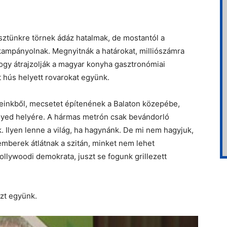
sztünkre törnek ádáz hatalmak, de mostantól a
k kampányolnak. Megnyitnák a határokat, milliószámra
 hogy átrajzolják a magyar konyha gasztronómiai
t hús helyett rovarokat együnk.
keinkből, mecsetet építenének a Balaton közepébe,
gyed helyére. A hármas metrón csak bevándorló
k. Ilyen lenne a világ, ha hagynánk. De mi nem hagyjuk,
emberek átlátnak a szitán, minket nem lehet
llywoodi demokrata, juszt se fogunk grillezett
zt együnk.