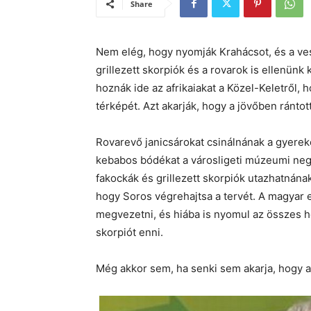
Share
Nem elég, hogy nyomják Krahácsot, és a ve
grillezett skorpiók és a rovarok is ellenün
hoznák ide az afrikaiakat a Közel-Keletről,
térképét. Azt akarják, hogy a jövőben rántot
Rovarevő janicsárokat csinálnának a gyere
kebabos bódékat a városligeti múzeumi ne
fakockák és grillezett skorpiók utazhatnána
hogy Soros végrehajtsa a tervét. A magyar 
megvezetni, és hiába is nyomul az összes ho
skorpiót enni.
Még akkor sem, ha senki sem akarja, hogy a