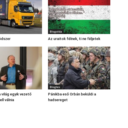
Blogolda
ódszer
Az uraitok félnek, ti ne féljetek
Blogles
 világ egyik vezető
Pánikba eső Orbán beküldi a
ll válnia
hadsereget