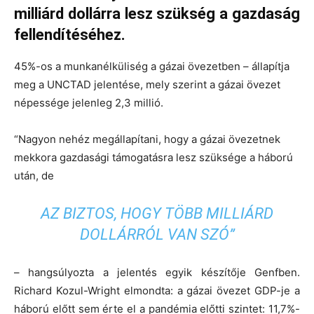
milliárd dollárra lesz szükség a gazdaság
fellendítéséhez.
45%-os a munkanélküliség a gázai övezetben – állapítja
meg a UNCTAD jelentése, mely szerint a gázai övezet
népessége jelenleg 2,3 millió.
“Nagyon nehéz megállapítani, hogy a gázai övezetnek
mekkora gazdasági támogatásra lesz szüksége a háború
után, de
AZ BIZTOS, HOGY TÖBB MILLIÁRD
DOLLÁRRÓL VAN SZÓ”
– hangsúlyozta a jelentés egyik készítője Genfben.
Richard Kozul-Wright elmondta: a gázai övezet GDP-je a
háború előtt sem érte el a pandémia előtti szintet: 11,7%-