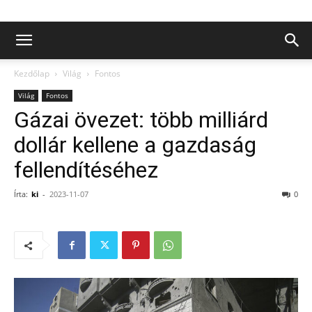
Kezdőlap
Világ
Fontos
Világ
Fontos
Gázai övezet: több milliárd
dollár kellene a gazdaság
fellendítéséhez
Írta:
ki
-
2023-11-07
0