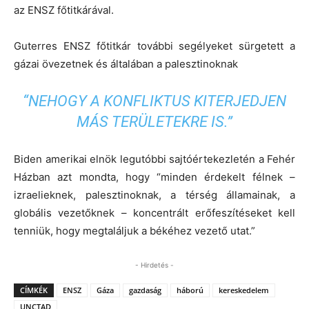
az ENSZ főtitkárával.
Guterres ENSZ főtitkár további segélyeket sürgetett a
gázai övezetnek és általában a palesztinoknak
“NEHOGY A KONFLIKTUS KITERJEDJEN
MÁS TERÜLETEKRE IS.”
Biden amerikai elnök legutóbbi sajtóértekezletén a Fehér
Házban azt mondta, hogy “minden érdekelt félnek –
izraelieknek, palesztinoknak, a térség államainak, a
globális vezetőknek – koncentrált erőfeszítéseket kell
tenniük, hogy megtaláljuk a békéhez vezető utat.”
- Hirdetés -
CÍMKÉK
ENSZ
Gáza
gazdaság
háború
kereskedelem
UNCTAD