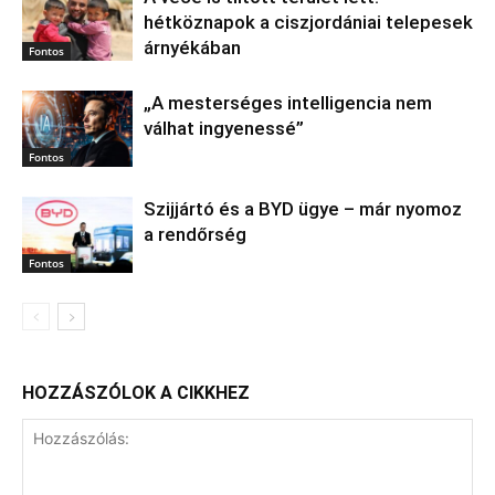
hétköznapok a ciszjordániai telepesek
árnyékában
Fontos
„A mesterséges intelligencia nem
válhat ingyenessé”
Fontos
Szijjártó és a BYD ügye – már nyomoz
a rendőrség
Fontos
HOZZÁSZÓLOK A CIKKHEZ