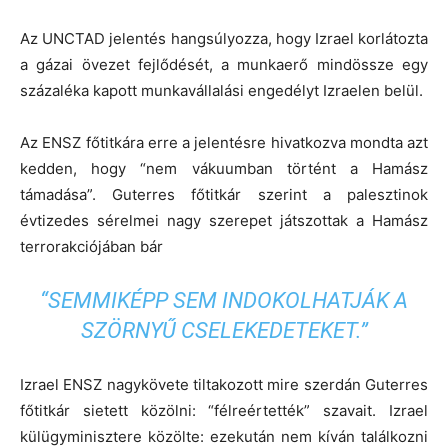
Az UNCTAD jelentés hangsúlyozza, hogy Izrael korlátozta
a gázai övezet fejlődését, a munkaerő mindössze egy
százaléka kapott munkavállalási engedélyt Izraelen belül.
Az ENSZ főtitkára erre a jelentésre hivatkozva mondta azt
kedden, hogy “nem vákuumban történt a Hamász
támadása”. Guterres főtitkár szerint a palesztinok
évtizedes sérelmei nagy szerepet játszottak a Hamász
terrorakciójában bár
“SEMMIKÉPP SEM INDOKOLHATJÁK A
SZÖRNYŰ CSELEKEDETEKET.”
Izrael ENSZ nagykövete tiltakozott mire szerdán Guterres
főtitkár sietett közölni: “félreértették” szavait. Izrael
külügyminisztere közölte: ezekután nem kíván találkozni