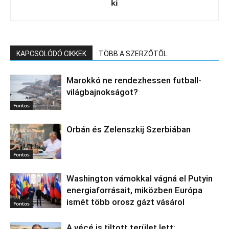
ki
KAPCSOLÓDÓ CIKKEK
TÖBB A SZERZŐTŐL
Marokkó ne rendezhessen futball-
világbajnokságot?
Fontos
Orbán és Zelenszkij Szerbiában
Fontos
Washington vámokkal vágná el Putyin
energiaforrásait, miközben Európa
ismét több orosz gázt vásárol
Fontos
A vécé is tiltott terület lett: