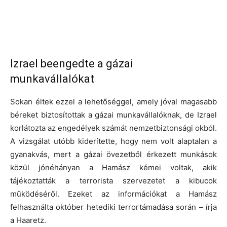
Izrael beengedte a gázai
munkavállalókat
Sokan éltek ezzel a lehetőséggel, amely jóval magasabb
béreket biztosítottak a gázai munkavállalóknak, de Izrael
korlátozta az engedélyek számát nemzetbiztonsági okból.
A vizsgálat utóbb kiderítette, hogy nem volt alaptalan a
gyanakvás, mert a gázai övezetből érkezett munkások
közül jónéhányan a Hamász kémei voltak, akik
tájékoztatták a terrorista szervezetet a kibucok
működéséről. Ezeket az információkat a Hamász
felhasználta október hetediki terrortámadása során – írja
a Haaretz.