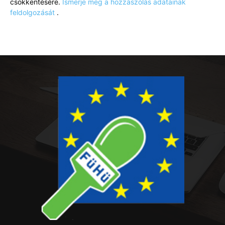
csökkentésére.
Ismerje meg a hozzászólás adatainak
feldolgozását
.