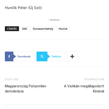
Hunčík Péter (Új Szó)
- Hirdetés -
CÍMKÉK
DAC
Dunaszerdahely
Huncik
Facebook
Twitter
Előző cikk
Következő cikk
Magyarország Patyomkin-
A Vatikán megállapodott
demokrácia
Kínával