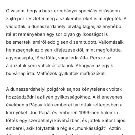
Olvasom, hogy a besztercebányai speciális bíróságon
zajló per részletei még a szakembereket is meglepték. A
vádlottak, a dunaszerdahelyi alvilág tagjai, az enyhébb
ítélet reményében egy sor olyan gyilkosságot is
beismertek, amiről eddig senki sem tudott. Vallomásaik
hemzsegnek az olyan kifejezésektől, mint megfojtotta,
agyoncsapta, főbe lőtte, vagy ledarálta. Persze az
áldozatok sem voltak ártatlanok. Ahogyan az egyik
bulvárlap írta: Maffiózók gyilkoltak maffiózókat.
A dunaszerdahelyi polgárok sajnos kénytelenek voltak
hozzáedződni az ilyen gyilkosságokhoz. A kilencvenes
években a Pápay-klán emberei tartották rettegésben a
környéket. Joe Papát és embereit 1999-ben halomra
lőtték egy szerdahelyi kávéházban, és jöttek Sátor Lajos
emberei, akik folytatták a régiek „munkásságát”. Aztán