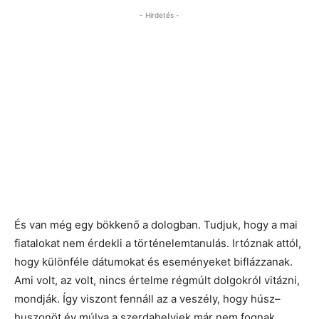
- Hirdetés -
És van még egy bökkenő a dologban. Tudjuk, hogy a mai
fiatalokat nem érdekli a történelemtanulás. Irtóznak attól,
hogy különféle dátumokat és eseményeket biflázzanak.
Ami volt, az volt, nincs értelme régmúlt dolgokról vitázni,
mondják. Így viszont fennáll az a veszély, hogy húsz–
huszonöt év múlva a szerdahelyiek már nem fognak