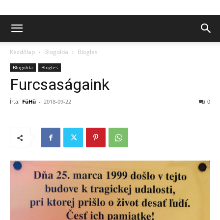
Kezdőlap
Blogolda
Blogles
Blogolda
Blogles
Furcsaságaink
Írta:
FüHü
-
2018-09-22
0