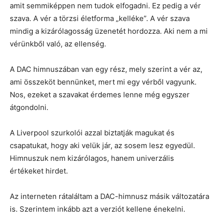
amit semmiképpen nem tudok elfogadni. Ez pedig a vér
szava. A vér a törzsi életforma „kelléke”. A vér szava
mindig a kizárólagosság üzenetét hordozza. Aki nem a mi
vérünkből való, az ellenség.
A DAC himnuszában van egy rész, mely szerint a vér az,
ami összeköt bennünket, mert mi egy vérből vagyunk.
Nos, ezeket a szavakat érdemes lenne még egyszer
átgondolni.
A Liverpool szurkolói azzal biztatják magukat és
csapatukat, hogy aki velük jár, az sosem lesz egyedül.
Himnuszuk nem kizárólagos, hanem univerzális
értékeket hirdet.
Az interneten rátaláltam a DAC-himnusz másik változatára
is. Szerintem inkább azt a verziót kellene énekelni.