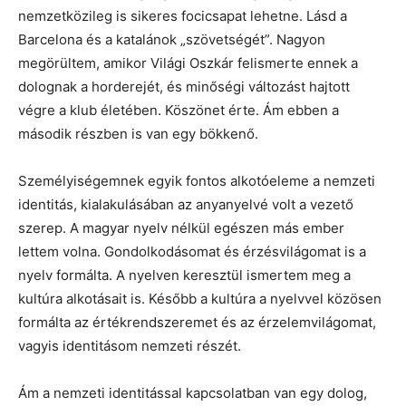
nemzetközileg is sikeres focicsapat lehetne. Lásd a
Barcelona és a katalánok „szövetségét”. Nagyon
megörültem, amikor Világi Oszkár felismerte ennek a
dolognak a horderejét, és minőségi változást hajtott
végre a klub életében. Köszönet érte. Ám ebben a
második részben is van egy bökkenő.
Személyiségemnek egyik fontos alkotóeleme a nemzeti
identitás, kialakulásában az anyanyelvé volt a vezető
szerep. A magyar nyelv nélkül egészen más ember
lettem volna. Gondolkodásomat és érzésvilágomat is a
nyelv formálta. A nyelven keresztül ismertem meg a
kultúra alkotásait is. Később a kultúra a nyelvvel közösen
formálta az értékrendszeremet és az érzelemvilágomat,
vagyis identitásom nemzeti részét.
Ám a nemzeti identitással kapcsolatban van egy dolog,