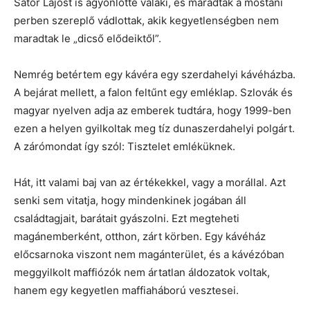
Sátor Lajost is agyonlőtte valaki, és maradtak a mostani
perben szereplő vádlottak, akik kegyetlenségben nem
maradtak le „dicső elődeiktől”.
Nemrég betértem egy kávéra egy szerdahelyi kávéházba.
A bejárat mellett, a falon feltűnt egy emléklap. Szlovák és
magyar nyelven adja az emberek tudtára, hogy 1999-ben
ezen a helyen gyilkoltak meg tíz dunaszerdahelyi polgárt.
A zárómondat így szól: Tisztelet emléküknek.
Hát, itt valami baj van az értékekkel, vagy a morállal. Azt
senki sem vitatja, hogy mindenkinek jogában áll
családtagjait, barátait gyászolni. Ezt megteheti
magánemberként, otthon, zárt körben. Egy kávéház
előcsarnoka viszont nem magánterület, és a kávézóban
meggyilkolt maffiózók nem ártatlan áldozatok voltak,
hanem egy kegyetlen maffiaháború vesztesei.