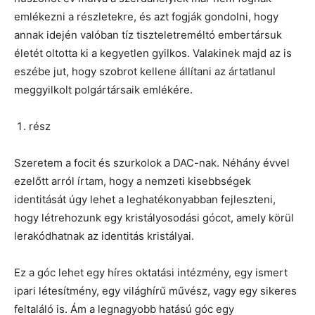
emlékezni a részletekre, és azt fogják gondolni, hogy
annak idején valóban tíz tiszteletreméltó embertársuk
életét oltotta ki a kegyetlen gyilkos. Valakinek majd az is
eszébe jut, hogy szobrot kellene állítani az ártatlanul
meggyilkolt polgártársaik emlékére.
rész
Szeretem a focit és szurkolok a DAC-nak. Néhány évvel
ezelőtt arról írtam, hogy a nemzeti kisebbségek
identitását úgy lehet a leghatékonyabban fejleszteni,
hogy létrehozunk egy kristályosodási gócot, amely körül
lerakódhatnak az identitás kristályai.
Ez a góc lehet egy híres oktatási intézmény, egy ismert
ipari létesítmény, egy világhírű művész, vagy egy sikeres
feltaláló is. Ám a legnagyobb hatású góc egy