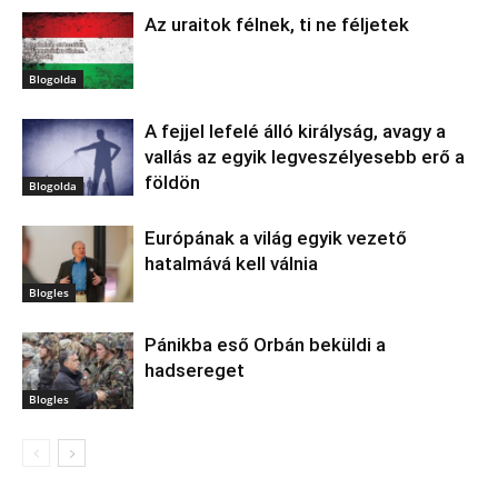
Az uraitok félnek, ti ne féljetek
Blogolda
A fejjel lefelé álló királyság, avagy a
vallás az egyik legveszélyesebb erő a
földön
Blogolda
Európának a világ egyik vezető
hatalmává kell válnia
Blogles
Pánikba eső Orbán beküldi a
hadsereget
Blogles