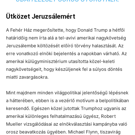
Ütközet Jeruzsálemért
A Fehér Ház megerősítette, hogy Donald Trump a hétfői
határidőig nem írta alá a tel-avivi amerikai nagykövetség
Jeruzsálembe költözését előíró törvény halasztását. Az
erre vonatkozó elnöki bejelentés a napokban várható. Az
amerikai külügyminisztérium utasította közel-keleti
nagykövetségeit, hogy készüljenek fel a súlyos döntés
miatti zavargásokra.
Mint majdnem minden világpolitikai jelentőségű lépésnek
a hátterében, ebben is a vezérlő motívum a belpolitikában
keresendő. Egészen közel jutottak Trumphoz ugyanis az
amerikai különleges felhatalmazású ügyész, Robert
Mueller vizsgálódásai az elnökválasztási kampányba való
orosz beavatkozás ügyében. Michael Flynn, tiszavirág