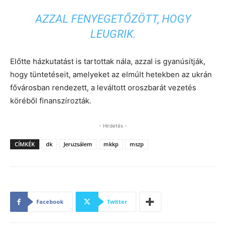
AZZAL FENYEGETŐZÖTT, HOGY
LEUGRIK.
Előtte házkutatást is tartottak nála, azzal is gyanúsítják,
hogy tüntetéseit, amelyeket az elmúlt hetekben az ukrán
fővárosban rendezett, a leváltott oroszbarát vezetés
köréből finanszírozták.
- Hirdetés -
CÍMKÉK
dk
Jeruzsálem
mkkp
mszp
Facebook
Twitter