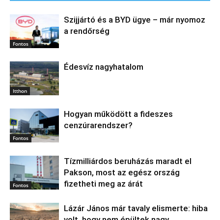
Szijjártó és a BYD ügye – már nyomoz
a rendőrség
Fontos
Édesvíz nagyhatalom
Itthon
Hogyan működött a fideszes
cenzúrarendszer?
Fontos
Tízmilliárdos beruházás maradt el
Pakson, most az egész ország
fizetheti meg az árát
Fontos
Lázár János már tavaly elismerte: hiba
volt, hogy nem épültek nagy