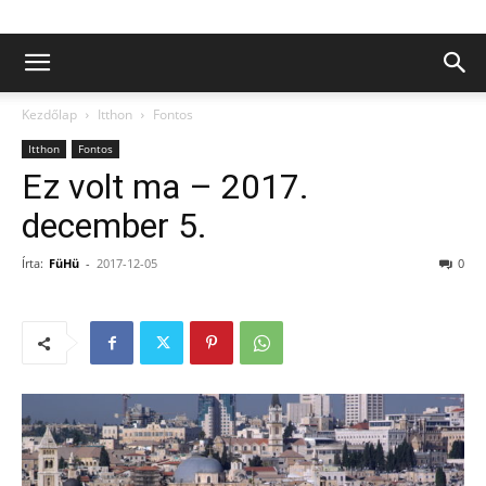
Kezdőlap
Itthon
Fontos
Itthon
Fontos
Ez volt ma – 2017.
december 5.
Írta:
FüHü
-
2017-12-05
0