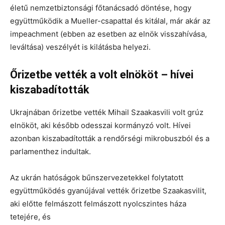
életű nemzetbiztonsági főtanácsadó döntése, hogy
együttműködik a Mueller-csapattal és kitálal, már akár az
impeachment (ebben az esetben az elnök visszahívása,
leváltása) veszélyét is kilátásba helyezi.
Őrizetbe vették a volt elnököt – hívei
kiszabadították
Ukrajnában őrizetbe vették Mihail Szaakasvili volt grúz
elnököt, aki később odesszai kormányzó volt. Hívei
azonban kiszabadították a rendőrségi mikrobuszból és a
parlamenthez indultak.
Az ukrán hatóságok bűnszervezetekkel folytatott
együttműködés gyanújával vették őrizetbe Szaakasvilit,
aki előtte felmászott felmászott nyolcszintes háza
tetejére, és