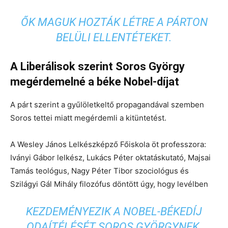
ŐK MAGUK HOZTÁK LÉTRE A PÁRTON
BELÜLI ELLENTÉTEKET.
A Liberálisok szerint Soros György
megérdemelné a béke Nobel-díjat
A párt szerint a gyűlöletkeltő propagandával szemben
Soros tettei miatt megérdemli a kitüntetést.
A Wesley János Lelkészképző Főiskola öt professzora:
Iványi Gábor lelkész, Lukács Péter oktatáskutató, Majsai
Tamás teológus, Nagy Péter Tibor szociológus és
Szilágyi Gál Mihály filozófus döntött úgy, hogy levélben
KEZDEMÉNYEZIK A NOBEL-BÉKEDÍJ
ODAÍTÉLÉSÉT SOROS GYÖRGYNEK.