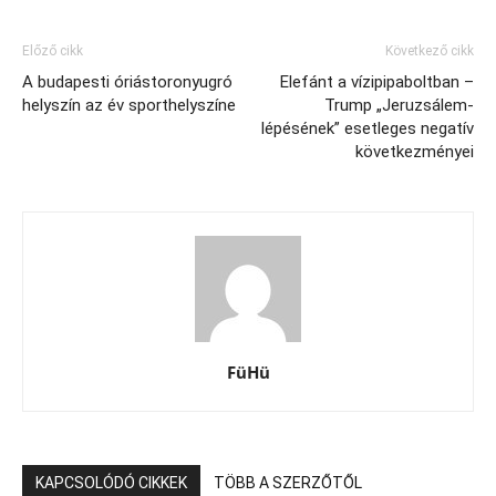
Előző cikk
Következő cikk
A budapesti óriástoronyugró
Elefánt a vízipipaboltban –
helyszín az év sporthelyszíne
Trump „Jeruzsálem-
lépésének” esetleges negatív
következményei
FüHü
KAPCSOLÓDÓ CIKKEK
TÖBB A SZERZŐTŐL