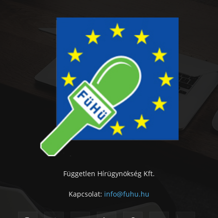
Független Hírügynökség Kft.
Kapcsolat:
info@fuhu.hu