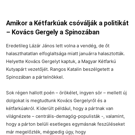
Amikor a Kétfarkúak csóválják a politikát
– Kovács Gergely a Spinozában
Eredetileg Lázár János lett volna a vendég, de őt
halaszthatatlan elfoglaltsága miatt januárra halasztották.
Helyette Kovács Gergelyt kaptuk, a Magyar Kétfarkú
Kutyapárt vezetőjét. Rangos Katalin beszélgetett a
Spinozában a pártelnökkel.
Sok régen hallott poén – örökélet, ingyen sör – mellett új
dolgokat is megtudtunk Kovács Gergelyről és a
kétfarkúakról. Kiderült például, hogy a pártnak van
világnézete – centrális-demagóg-populisták -, valamint,
hogy a párton belüli esetleges egymásnak feszüléseket
már megelőzték, mégpedig úgy, hogy