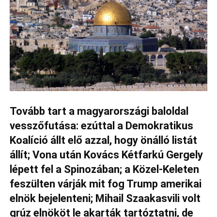
Tovább tart a magyarországi baloldal
vesszőfutása: ezúttal a Demokratikus
Koalíció állt elő azzal, hogy önálló listát
állít; Vona után Kovács Kétfarkú Gergely
lépett fel a Spinozában; a Közel-Keleten
feszülten várják mit fog Trump amerikai
elnök bejelenteni; Mihail Szaakasvili volt
grúz elnököt le akarták tartóztatni, de