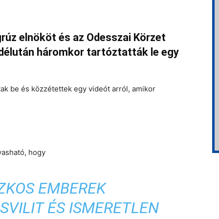
 grúz elnököt és az Odesszai Körzet
 délután háromkor tartóztatták le egy
tak be és közzétettek egy videót arról, amikor
lvasható, hogy
ZKOS EMBEREK
VILIT ÉS ISMERETLEN