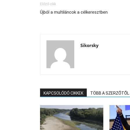
Előző cikk
Újból a multiláncok a célkeresztben
Sikorsky
KAPCSOLÓDÓ CIKKEK
TÖBB A SZERZŐTŐL