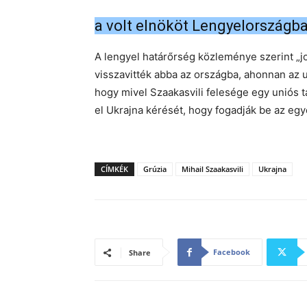
a volt elnököt Lengyelországba 
A lengyel határőrség közleménye szerint „j
visszavitték abba az országba, ahonnan az u
hogy mivel Szaakasvili felesége egy uniós ta
el Ukrajna kérését, hogy fogadják be az egy
CÍMKÉK
Grúzia
Mihail Szaakasvili
Ukrajna
Facebook
Share