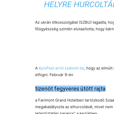
HELYRE HURCOLTÁK
Az ukrán titkosszolgálat (SZBU) tagadta, ho
főügyészség szintén elutasította, hogy bár
A
KyivPost
arról számolt be
, hogy az elmúl
elfogni. Február 9-én
tizenöt fegyveres ütött rajta
a Farimont Grand Hotelben tartózkodó Szaak
megakadályozta az elhurcolását, mivel nem
letartóztatási parancs” a kezükben.