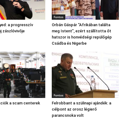
Fontos
yed: a progresszív
Orbán Gáspár “Afrikában találta
 zászlóvivője
meg Istent”, ezért szállította őt
hatszor is honvédségi repülőgép
Csádba és Nigerbe
Fontos
kciók a scam centerek
Felrobbant a szülinapi ajándék: a
célpont az orosz légierő
parancsnoka volt