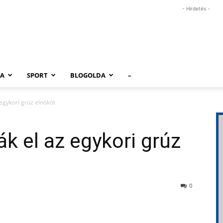
- Hirdetés -
RA
SPORT
BLOGOLDA
–
egykori grúz elnököt
k el az egykori grúz
0