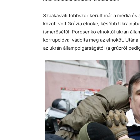
Szaakasvili többször került már a média és
között volt Grúzia elnöke, később Ukrajnába
ismerősétől, Porosenko elnöktől ukrán álla
korrupcióval vádolta meg az elnököt. Utána
az ukrán állampolgárságától (a grúzról pedi