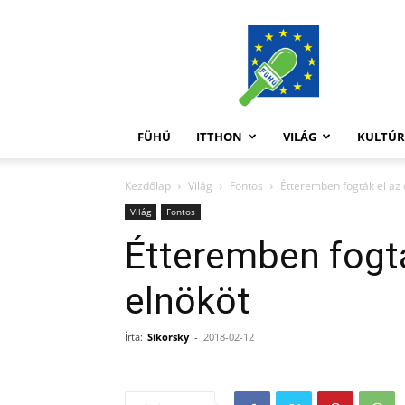
FüHü
FÜHÜ
ITTHON
VILÁG
KULTÚ
Kezdőlap
Világ
Fontos
Étteremben fogták el az 
Világ
Fontos
Étteremben fogtá
elnököt
Írta:
Sikorsky
-
2018-02-12