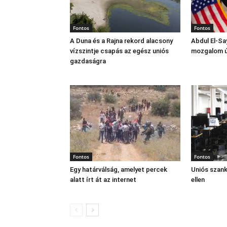
Fontos
Fontos
A Duna és a Rajna rekord alacsony
Abdul El‑Sa
vízszintje csapás az egész uniós
mozgalom új
gazdaságra
Fontos
Fontos
Egy határválság, amelyet percek
Uniós szan
alatt írt át az internet
ellen