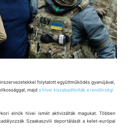
nszervezetekkel folytatott együttműködés gyanújával,
yilkossággal, majd
a hívei kiszabadították a rendőrségi
kori elnök hívei ismét aktivizálták magukat. Többen
kadályozzák Szaakaszvili deportálását a kelet-európai