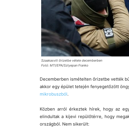
Szaakasvili őrizetbe vétele decemberben
Fotó: MTI/EPA/Sztyepan Franko
Decemberben ismételten őrizetbe vették bű
akkor egy épület tetején fenyegetőzött öng
mikrobuszból
.
Közben arról érkeztek hírek, hogy az egy
elindultak a kijevi repülőtérre, hogy mega
országból. Nem sikerült: