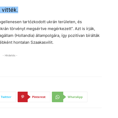
vitték.
ogellenesen tartózkodott ukrán területen, és
krán törvényt megsértve megérkezett”. Azt is írják,
gállam (Hollandia) állampolgára, így pozitívan bírálták
ébként hontalan Szaakasvilit.
- Hirdetés -
Twitter
Pinterest
WhatsApp