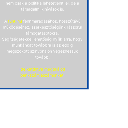
nem csak a politika lehetetleníti el, de a
társadalmi kihívások is.
A
fuhu.hu
fennmaradásához, hosszútávú
működéséhez, szerkesztőségünk rászorul
támogatásotokra.
Segítségetekkel lehetőség nyílik arra, hogy
munkánkat továbbra is az eddig
megszokott színvonalon végezhessük
tovább.
Ide kattintva megtalálod
bankszámlaszámunkat!