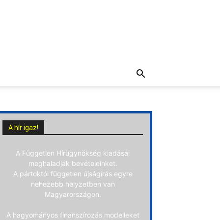
A hír igaz!
A Független Hírügynökség kiadásai
meghaladják bevételeinket.
A pártoktól független újságírás egyre
nehezebb helyzetben van
Magyarországon.
A hagyományos finanszírozás modelleket