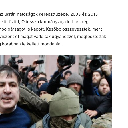
 az ukrán hatóságok kereszttüzébe. 2003 és 2013
 költözött, Odessza kormányzója lett, és régi
mpolgárságot is kapott. Később összevesztek, mert
 viszont őt magát vádolták ugyanezzel, megfosztották
g korábban le kellett mondania).