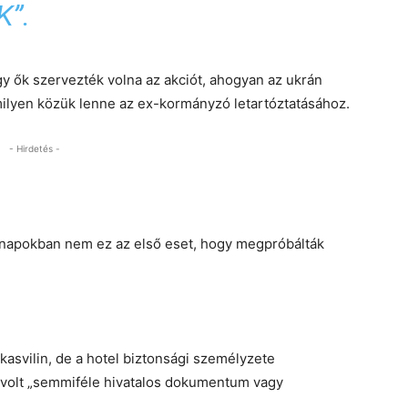
”.
gy ők szervezték volna az akciót, ahogyan az ukrán
milyen közük lenne az ex-kormányzó letartóztatásához.
- Hirdetés -
t napokban nem ez az első eset, hogy megpróbálták
asvilin, de a hotel biztonsági személyzete
 volt „semmiféle hivatalos dokumentum vagy